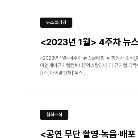
뉴스클리핑
<2023년 1월> 4주차 
<2023년 1월> 4주차 뉴스클리핑 ➤ 회원사 소
이엠케이뮤지컬컴퍼니]‘엑스칼리버 더 뮤지컬 다큐멘터
[(주)아이엠컬처]'식스 ..
협회소식
<공연 무단 촬영·녹음·배포