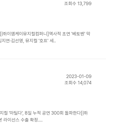
조회수 13,799
매진"[㈜이엠케이뮤지컬컴퍼니]역사적 초연 '베토벤' 막
연·김선영, 뮤지컬 '호프' 세..
2023-01-09
조회수 14,074
컬 '마틸다', 8일 누적 공연 300회 돌파한다[㈜
 라이선스 수출 확정....