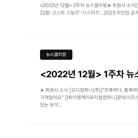
<2022년 12월> 2주차 뉴스클리핑➤ 회원사 소식
22분-고스트 스토리'·'시스터즈'…2023 라인업
뉴스클리핑
<2022년 12월> 1주차 
➤ 회원사 소식 [오디컴퍼니(주)]"잔혹하다, 통쾌
가져왔어요” [㈜이엠케이뮤지컬컴퍼니]몬테크르스토:
있는 보석 ..