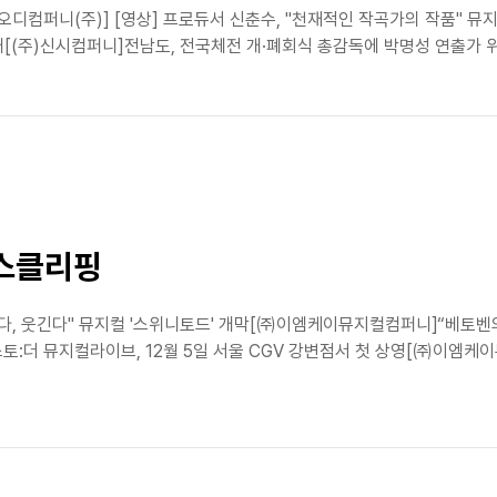
[오디컴퍼니(주)] [영상] 프로듀서 신춘수, "천재적인 작곡가의 작품" 뮤지
 공개[(주)신시컴퍼니]전남도, 전국체전 개·폐회식 총감독에 박명성 연출가
뉴스클리핑
하다, 웃긴다" 뮤지컬 '스위니토드' 개막[㈜이엠케이뮤지컬컴퍼니]“베토벤의
더 뮤지컬라이브, 12월 5일 서울 CGV 강변점서 첫 상영[㈜이엠케이뮤