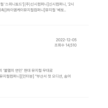
컬 '스위니토드'[(주)신시컴퍼니]신시컴퍼니, '2시
 위촉[㈜이엠케이뮤지컬컴퍼니]뮤지컬 ‘베토..
2022-12-05
조회수 14,510
 ‘불멸의 연인’ 현대 뮤지컬 무대로
지컬컴퍼니][인터뷰] "부산서 첫 오디션, 숨어