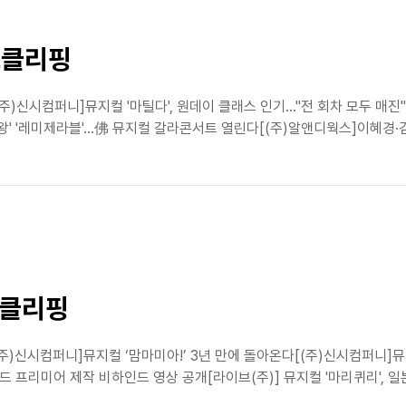
스클리핑
[(주)신시컴퍼니]뮤지컬 '마틸다', 원데이 클래스 인기…"전 회차 모두 
 '레미제라블'...佛 뮤지컬 갈라콘서트 열린다[(주)알앤디웍스]이혜경·김지
스클리핑
주)신시컴퍼니]뮤지컬 ‘맘마미아!’ 3년 만에 돌아온다[(주)신시컴퍼니]뮤지
 프리미어 제작 비하인드 영상 공개[라이브(주)] 뮤지컬 '마리퀴리', 일본