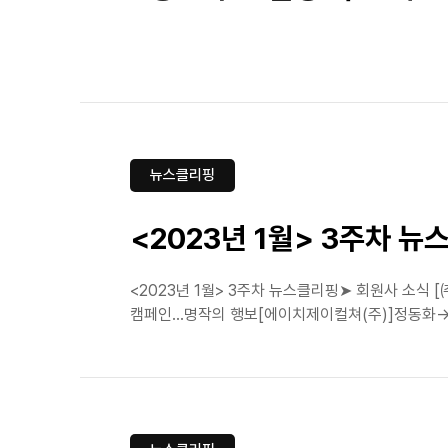
뉴스클리핑
<2023년 1월> 3주차 
<2023년 1월> 3주차 뉴스클리핑➤ 회원사 소식
캠페인…명작의 행보[에이치제이컬쳐(주)]정동화→안재영