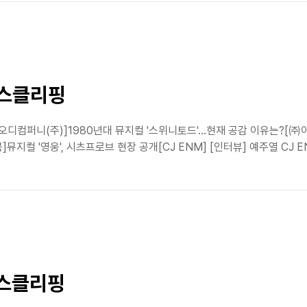
뉴스클리핑
식[오디컴퍼니(주)]1980년대 뮤지컬 '스위니토드'…현재 공감 이유는?[
뮤지컬 '영웅', 시츠프로브 현장 공개[CJ ENM] [인터뷰] 예주열 CJ E
뉴스클리핑