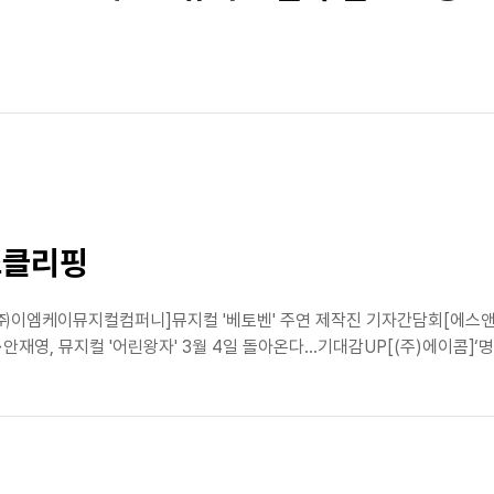
뉴스클리핑
 [㈜이엠케이뮤지컬컴퍼니]뮤지컬 '베토벤' 주연 제작진 기자간담회[에스앤코
, 뮤지컬 '어린왕자' 3월 4일 돌아온다…기대감UP[(주)에이콤]‘명성황후