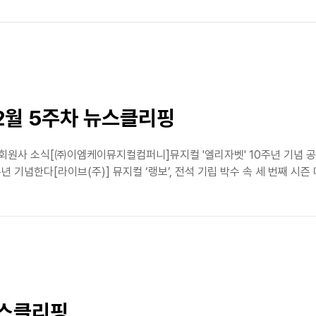
 12월 5주차 뉴스클리핑
핑➤ 회원사 소식[㈜이엠케이뮤지컬컴퍼니]뮤지컬 '엘리자벳' 10주년 기념 
주년 기념한다[라이브(주)] 뮤지컬 ‘랭보’, 전석 기립 박수 속 세 번째 
뉴스클리핑