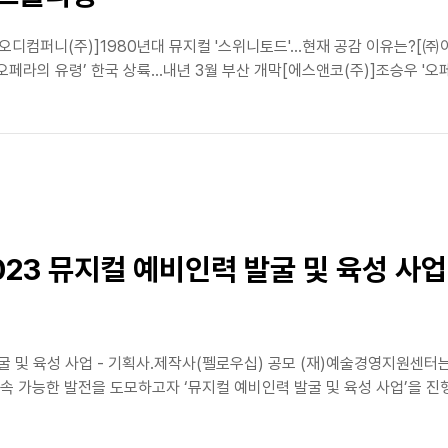
식[오디컴퍼니(주)]1980년대 뮤지컬 '스위니토드'…현재 공감 이유는
오페라의 유령’ 한국 상륙…내년 3월 부산 개막[에스앤코(주)]조승우 '오페
023 뮤지컬 예비인력 발굴 및 육성 사업
발굴 및 육성 사업 - 기획사․제작사(펠로우십) 공모 (재)예술경영지원센
 가능한 발전을 도모하고자 ‘뮤지컬 예비인력 발굴 및 육성 사업’을 진행