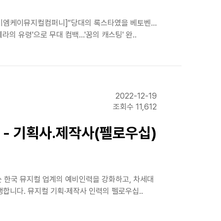
?[㈜이엠케이뮤지컬컴퍼니]“당대의 록스타였을 베토벤…
라의 유령'으로 무대 컴백…'꿈의 캐스팅' 완..
2022-12-19
조회수 11,612
 - 기획사․제작사(펠로우십)
터는 한국 뮤지컬 업계의 예비인력을 강화하고, 차세대
합니다. 뮤지컬 기획·제작사 인력의 펠로우십..