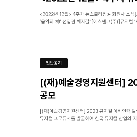
<2022년 12월> 4주차 뉴스클리핑➤ 회원사 소
‘음악의 神’ 선입견 깨지길”[에스앤코(주)]뮤지컬 ‘
일반공지
[(재)예술경영지원센터] 2
공모
[(재)예술경영지원센터] 2023 뮤지컬 예비인력 
뮤지컬 프로듀서를 발굴하여 한국 뮤지컬 산업의 지속