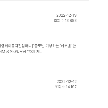
2022-12-19
조회수 13,893
㈜이엠케이뮤지컬컴퍼니]"글로벌 겨냥하는 '베토벤' 한
NM 공연사업부장 "자체 제..
2022-12-12
조회수 14,197