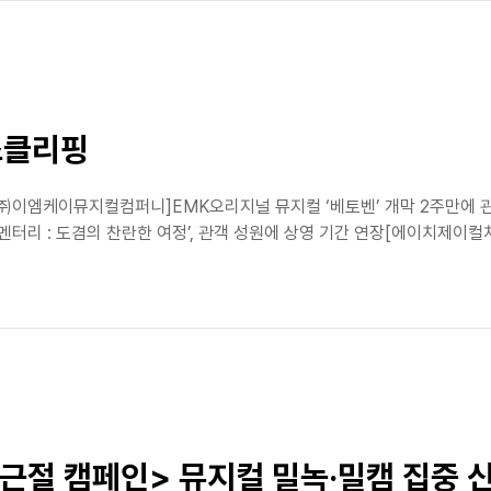
뉴스클리핑
식[㈜이엠케이뮤지컬컴퍼니]EMK오리지널 뮤지컬 ‘베토벤’ 개막 2주만에 관
리 : 도겸의 찬란한 여정’, 관객 성원에 상영 기간 연장[에이치제이컬쳐
 근절 캠페인> 뮤지컬 밀녹·밀캠 집중 신