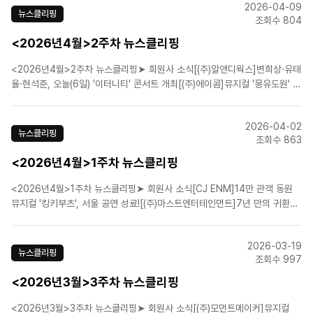
2026-04-09
니]뮤지컬 ‘베토벤’, 1차 티켓 전석 매..
뉴스클리핑
조회수 804
<2026년4월>2주차 뉴스클리핑
<2026년4월>2주차 뉴스클리핑➤ 회원사 소식[(주)알앤디웍스]변희상·유태
율·현석준, 오늘(6일) '이터니티' 콘서트 개최[(주)에이콤]뮤지컬 '몽유도원' 샤
롯데씨어터서 11일 개막[㈜이엠케이뮤지컬컴퍼니]뮤지컬 '베토벤' 6월 세종
문화회관서 개막…박효신·홍광호[(주)샘컴퍼니]'유미의 세포들', 뮤지컬 제작
2026-04-02
확정…티파니 영→정진운 출연 ..
뉴스클리핑
조회수 863
<2026년4월>1주차 뉴스클리핑
<2026년4월>1주차 뉴스클리핑➤ 회원사 소식[CJ ENM]14만 관객 동원
뮤지컬 '킹키부츠', 서울 공연 성료![(주)마스트엔터테인먼트]7년 만의 귀환~
뮤지컬 '안나 카레니나' 피날레...삼연 공연 성료![(주)쇼노트]뮤지컬 '더 테일
에이프릴 풀스', 예스24스테이지 2관 개막![(주)쇼플레이]뮤지컬 '디아길레프'
2026-03-19
오늘 세 번째 시즌 개..
뉴스클리핑
조회수 997
<2026년3월>3주차 뉴스클리핑
<2026년3월>3주차 뉴스클리핑➤ 회원사 소식[(주)모먼트메이커]뮤지컬