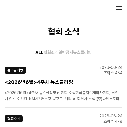
협회 소식
ALL
협회소식
일반공지
뉴스클리핑
2026-06-24
뉴스클리핑
조회수 454
<2026년6월>4주차 뉴스클리핑
<2026년6월>4주차 뉴스클리핑➤ 협회 소식한국뮤지컬제작사협회, 신인
배우 발굴 위한 ‘KAMP 캐스팅 콩쿠르’ 개최 ➤ 회원사 소식[(주)나인스토리]
(해몽가/2026.06.25 ~2026.09.13)[(주)뉴프로덕션](어둑시
니/2026.06.09 ~2026.08.30)[(주)뉴프로덕션](음악극 브로크백마운
2026-06-24
틴/2026.6.23-2026..
협회소식
조회수 478