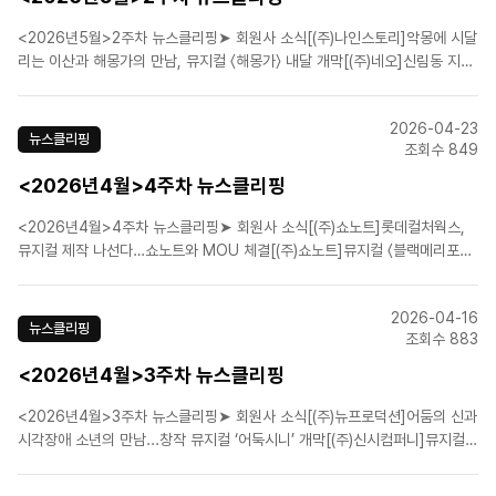
<2026년5월>2주차 뉴스클리핑➤ 회원사 소식[(주)나인스토리]악몽에 시달
리는 이산과 해몽가의 만남, 뮤지컬 〈해몽가〉 내달 개막[(주)네오]신림동 지하
에서 끝없이 말을 건다…뮤지컬 ‘더 라스트맨’ [(주)뉴프로덕션]코믹 활극 '웨
스턴 스토리' 웃음 장전 완료, 7월 삼연 개막! [(주)쇼플레이]뮤지컬 ‘스트라빈
2026-04-23
스키’ 6월 개..
뉴스클리핑
조회수 849
<2026년4월>4주차 뉴스클리핑
<2026년4월>4주차 뉴스클리핑➤ 회원사 소식[(주)쇼노트]롯데컬처웍스,
뮤지컬 제작 나선다…쇼노트와 MOU 체결[(주)쇼노트]뮤지컬 〈블랙메리포핀
스〉, 세계관 집약한 ‘올라운드’ 버전 6월 개막[(주)신시컴퍼니]행복한 모루를
꿈꾸며[내가 만난 명문장/박명성][에이치제이컬쳐(주)]뮤지컬 〈파가니니〉, 2
2026-04-16
년 만의 귀환…"Kon·김종구·김경수·황민..
뉴스클리핑
조회수 883
<2026년4월>3주차 뉴스클리핑
<2026년4월>3주차 뉴스클리핑➤ 회원사 소식[(주)뉴프로덕션]어둠의 신과
시각장애 소년의 만남...창작 뮤지컬 ‘어둑시니’ 개막[(주)신시컴퍼니]뮤지컬
'빌리 엘리어트', 무대 예술이 증명한 인간의 중력[에스앤코(주)]얼리샤 키스 R
＆B 히트곡이 뮤지컬 무대에…'헬스키친' 7월 초연[㈜이엠케이뮤지컬컴퍼