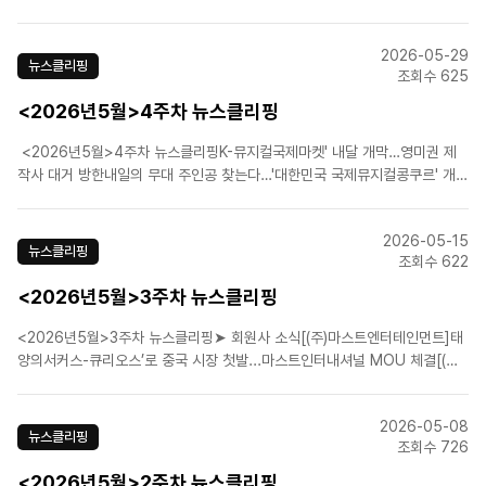
프릴 풀스’ 세번째 시즌 종연 [(주)신시컴퍼니]역대 빌리들 한자리에…뮤지컬
'빌리 엘리어트', 21일 홈커밍데이 [에스앤코(주)]‘겨울왕국’ 작곡진 “뮤지컬 ..
2026-05-29
뉴스클리핑
조회수 625
<2026년5월>4주차 뉴스클리핑
<2026년5월>4주차 뉴스클리핑K-뮤지컬국제마켓' 내달 개막…영미권 제
작사 대거 방한내일의 무대 주인공 찾는다…'대한민국 국제뮤지컬콩쿠르' 개
최 KoCACA 아트페스티벌 부산서 개막…공연예술 관계자 2000명 뮤지컬
'빌리 엘리어트' 연휴 주말 1위…'베토벤' 2위 '재연 시험대' 오른 창작 뮤지컬
2026-05-15
들.....
뉴스클리핑
조회수 622
<2026년5월>3주차 뉴스클리핑
<2026년5월>3주차 뉴스클리핑➤ 회원사 소식[(주)마스트엔터테인먼트]태
양의서커스-큐리오스’로 중국 시장 첫발...마스트인터내셔널 MOU 체결[(주)
쇼플레이]뮤지컬 '스트라빈스키', 배우 성태준 등 캐스팅 공개 [(주)신시컴퍼
니]신시컴퍼니 박명성 예술감독, 조계종 '불자대상' 수상자 선정 [에스앤코
2026-05-08
(주)]뮤지컬 '디어 에반 핸..
뉴스클리핑
조회수 726
<2026년5월>2주차 뉴스클리핑