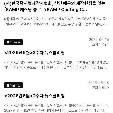
(사)한국뮤지컬제작사협회, 신인 배우와 제작현장을 잇는
「KAMP 캐스팅 콩쿠르(KAMP Casting C…
(사)한국뮤지컬제작사협회, 신인 배우와 제작현장을 잇는「KAMP 캐스팅 콩쿠
르(KAMP Casting Concours)」 개최▶단순 수상 중심의 콩쿠르 넘어, 제
작사와 배우가 만나는 캐스팅 쇼케이스형 무대 마련▶결선 진출자, 국내 주요
뮤지컬 제작사 및 공연계 관계자 앞에서 역량 선보여▶“신인배우가 실제 상업
2026-06-15
뮤지컬 시장으로 진입할 수 있는 새로운 접점을 ..
뉴스클리핑
조회수 494
<2026년6월>3주차 뉴스클리핑
<2026년6월>3주차 뉴스클리핑➤ 회원사 소식[CJ ENM]뮤지컬 ‘광화문연
가’, 다섯 번째 시즌으로 다시 돌아온다 [(주)쇼플레이]뮤지컬 ‘디아길레프’ 삼
연 성료…흥행 바통은 ‘스트라빈스키’로 [에스앤코(주)]손승연·김수하·케이윌
등…뮤지컬 ‘헬스치킨’, 상견례 현장 공개 [에이치제이컬쳐(주)]뮤지컬 '파가니
2026-06-08
니', ..
뉴스클리핑
조회수 600
<2026년6월>2주차 뉴스클리핑
<2026년6월>2주차 뉴스클리핑➤ 회원사 소식[(주)쇼노트]뮤지컬 '헤더스',
2027년 한국 초연 앞두고 전 배역 찾는다 [(주)쇼노트]뮤지컬 ‘더 테일 에이