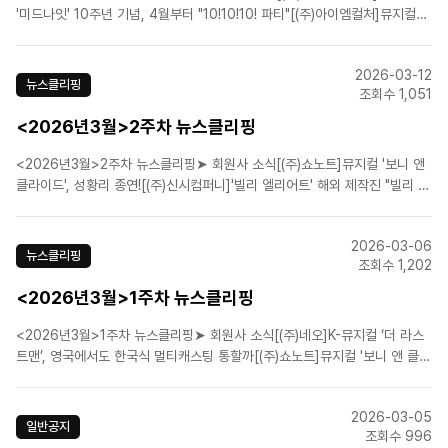
'미드나잇' 10주년 기념, 4월부터 "10!10!10! 파티"[(주)아이엠컬처]뮤지컬
'전설의 리틀 농구단', 10주년 기념 공연 성황리 개막[(주)알앤디웍스]뮤지컬
'이터니티', 콘서트 개최...오는 4월 6일부터 13일까지[(주)알앤디웍스]뮤지컬
2026-03-12
'이터니티', 오는 7..
뉴스클리핑
조회수 1,051
<2026년3월>2주차 뉴스클리핑
<2026년3월>2주차 뉴스클리핑➤ 회원사 소식[(주)쇼노트]뮤지컬 '보니 앤
클라이드', 성황리 종연![(주)신시컴퍼니]'빌리 엘리어트' 해외 제작진 "빌리 역
배우들 이미 완성단계"[(주)콘텐츠플래닝]뮤지컬 '뱀프X헌터' 제작사, 생명 살
리는 '헌혈증 320매' 기부[라이브(주)]뮤지컬 팬레터, 앵콜 개막 앞두고 관객
2026-03-06
열기 후끈.[(주)더블케..
뉴스클리핑
조회수 1,202
<2026년3월>1주차 뉴스클리핑
<2026년3월>1주차 뉴스클리핑➤ 회원사 소식[(주)네오]K-뮤지컬 ‘더 라스
트맨’, 영국에서도 한국식 멀티캐스팅 통할까[(주)쇼노트]뮤지컬 '보니 앤 클라
이드', 성황리 종연![(주)쇼플레이]'관객 평점 9.9' 뮤지컬 '로빈', 기립박수 속
성료[(주)에이콤]뮤지컬 '몽유도원', 국립극장 성료...4월 샤롯데에서 흥행 잇
2026-03-05
는다[오디컴퍼니(주)..
일반공지
조회수 996