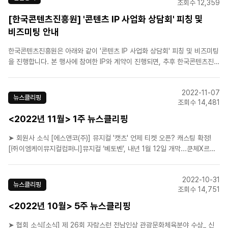
조회수 12,359
[한국콘텐츠진흥원] '콘텐츠 IP 사업화 상담회' 피칭 및
비즈미팅 안내
한국콘텐츠진흥원은 아래와 같이 '콘텐츠 IP 사업화 상담회' 피칭 및 비즈미팅
을 진행합니다. 본 행사에 참여한 IP와 계약이 진행되면, 추후 한국콘텐츠진흥
원의 2차 콘텐츠 제작 지원 사업 (최대 2억원) 신청 시 가산점이 부여되고, 제
작 완료되어 출시되면 프로모션 지원 예정입니다. ▷ 참가신청/ 피칭작 안내
2022-11-07
(링크)○ 주최/ 주관 ..
뉴스클리핑
조회수 14,481
<2022년 11월> 1주 뉴스클리핑
➤ 회원사 소식 [에스앤코(주)] 뮤지컬 '캣츠' 언제 티켓 오픈? 캐스팅 확정!
[㈜이엠케이뮤지컬컴퍼니]뮤지컬 ‘베토벤’, 내년 1월 12일 개막...쿤체X르베
이 조합 또 통할까[라이브(주)] 영어 가사 ‘임을 위한 행진곡’ 브로드웨이서 울
려퍼졌다[라이브(주)] ‘글로컬 뮤지컬 라이브' 시즌7, ‘작가개발 스토리’ 부문
2022-10-31
5개 작품 포스터 공개[에스앤코(주)..
뉴스클리핑
조회수 14,751
<2022년 10월> 5주 뉴스클리핑
➤ 협회 소식[소식] 제 26회 자랑스런 전남인상 관광문화체육분야 수상_ 신