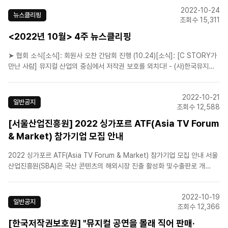
이 다변화됨에 따라 현장에서 부딪히는 저작권 현안들이 다수 발생하고 있어
2022-10-24
요. 그러나 현재까지 뮤지컬 시장 내 보호 체계 및 관..
뉴스클리핑
조회수 15,311
<2022년 10월> 4주 뉴스클리핑
➤ 협회 소식[소식]: 회원사 오찬 간담회 진행 (10.24)[소식]: [C STORY가
만난 사람] 뮤지컬 산업의 중심에서 저작권 보호를 외치다! - (사)한국뮤지컬
제작사협회 신춘수 회장 인터뷰 [공지]: 회원사 대상 11월 공연초대 일정 취합
공지 (10.24) [공지]: 뮤지컬 밀녹밀캠 집중 신고기간 10월 신고현황
2022-10-21
(10.28)&n..
일반공지
조회수 12,588
[서울산업진흥원] 2022 싱가포르 ATF(Asia TV Forum
& Market) 참가기업 모집 안내
2022 싱가포르 ATF(Asia TV Forum & Market) 참가기업 모집 안내 서울
산업진흥원(SBA)은 국산 콘텐츠의 해외시장 진출 활성화 및수출판로 개
척, 해외 네트워크 구축을 위해 2022 싱가포르 ATF(Asia TV Forum &
Market)&n..
2022-10-19
일반공지
조회수 12,366
[한국저작권보호원] "뮤지컬 공연을 몰래 직어 판매·