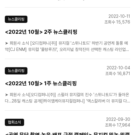
논쟁…로스코 실화연극 ‘레드’ 12월 개막[에스앤코(주)]캣츠/뮤지컬 ‘캣츠’ 오
리지널팀 12월 한국행...“2년만의 귀환”[에이치제이컬쳐(주)] 라흐마니노프/
2022-10-11
서정적 음악과 따뜻한 메시지의..
뉴스클리핑
조회수 15,576
<2022년 10월> 2주 뉴스클리핑
➤ 회원사 소식 [오디컴퍼니(주)] 뮤지컬 '스위니토드' 하반기 공연계 돌풍 예
약[CJ ENM] 뮤지컬 '물랑루즈!', 오리지널 창작진이 선택한 캐스팅 라인업
공개[(주)피엠씨프러덕션] 이번엔 K공연 차례인가… ‘난타’, 美 브로드웨이로
[에스앤코(주)]젤리클 고양이도 함께…뮤지컬 '캣츠'의 귀환[라이브(주)] 뮤지
2022-10-04
컬 〈광주〉 연극의 본고장 미국 브..
뉴스클리핑
조회수 16,871
<2022년 10월> 1주 뉴스클리핑
➤ 회원사 소식[오디컴퍼니(주)] 스릴러 뮤지컬의 진수 '스위니토드'가 돌아온
다…28일 캐스팅 공개[㈜이엠케이뮤지컬컴퍼니] ‘엑스칼리버 더 뮤지컬 다
큐멘터리: 도겸의 찬란한 여정’ 오프라인 시사회 성료[(주)연우무대] 10주년
기념공연 서막 여는 뮤지컬 ‘여신님이 보고 계셔’[(주)에이콤] 연극 '두 교황',
2022-09-30
내달 30일까지 공연 연장…6회차 추가[(주)에..
협회소식
조회수 17,964
<공연 무단 촬영·녹음·배포 근절 캠페인> 뮤지컬 밀녹·밀캠