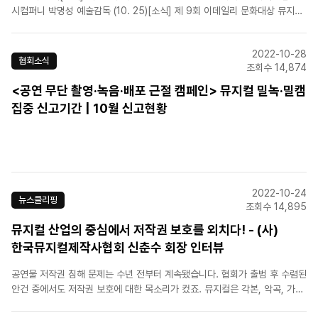
시컴퍼니 박명성 예술감독 (10. 25)[소식] 제 9회 이데일리 문화대상 뮤지컬
부문 최우수작 선정_에스앤코 <하데스타운> (11. 2)[공지] 협회 회비 납부
(~11. 21)➤ 회원사 소식[에스앤코(주)] 뮤지컬 '캣츠' 언제 티켓 오픈? 캐스팅
2022-10-28
확정![라이브(주)] ..
협회소식
조회수 14,874
<공연 무단 촬영·녹음·배포 근절 캠페인> 뮤지컬 밀녹·밀캠
집중 신고기간 | 10월 신고현황
2022-10-24
뉴스클리핑
조회수 14,895
뮤지컬 산업의 중심에서 저작권 보호를 외치다! - (사)
한국뮤지컬제작사협회 신춘수 회장 인터뷰
공연물 저작권 침해 문제는 수년 전부터 계속됐습니다. 협회가 출범 후 수렴된
안건 중에서도 저작권 보호에 대한 목소리가 컸죠. 뮤지컬은 각본, 악곡, 가사,
안무, 실연, 무대예술 등이 종합된 결합저작물이고, 최근 무대를 넘어 플랫폼