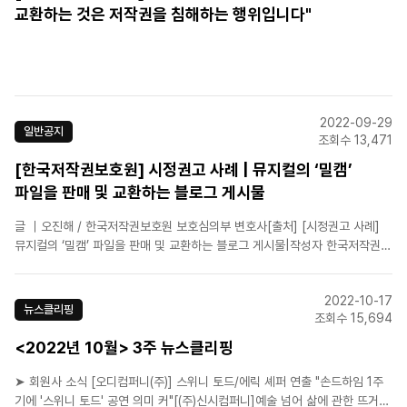
교환하는 것은 저작권을 침해하는 행위입니다"
2022-09-29
일반공지
조회수 13,471
[한국저작권보호원] 시정권고 사례 | 뮤지컬의 ‘밀캠’
파일을 판매 및 교환하는 블로그 게시물
글 ｜오진해 / 한국저작권보호원 보호심의부 변호사[출처] [시정권고 사례]
뮤지컬의 ‘밀캠’ 파일을 판매 및 교환하는 블로그 게시물|작성자 한국저작권보
호원김연뮤 씨가 좋아하는 A뮤지컬은 많은 명배우가 거쳐 간 대형 작품이다.
메인 캐스트는 늘 두 명, 세 명씩의 배우들이 담당해 회차마다 다른 해석과 매
2022-10-17
력의 무대를 볼 수 있다. 김연뮤씨는 치열한 경쟁을 뚫고..
뉴스클리핑
조회수 15,694
<2022년 10월> 3주 뉴스클리핑
➤ 회원사 소식 [오디컴퍼니(주)] 스위니 토드/에릭 셰퍼 연출 "손드하임 1주
기에 '스위니 토드' 공연 의미 커"[(주)신시컴퍼니]예술 넘어 삶에 관한 뜨거운