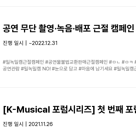
공연 무단 촬영·녹음·배포 근절 캠페인
진행 일시 | ~2022.12.31
#밀녹밀캠근절캠페인 #공연물불법교환판매근절캠페인 #ㅁㄴ #ㅁㅋ 
공연관람 #밀녹밀캠 NO! #눈으로 담고 #마음에 남기세요 #밀녹밀
[K-Musical 포럼시리즈] 첫 번째 포
진행 일시 | 2021.11.26