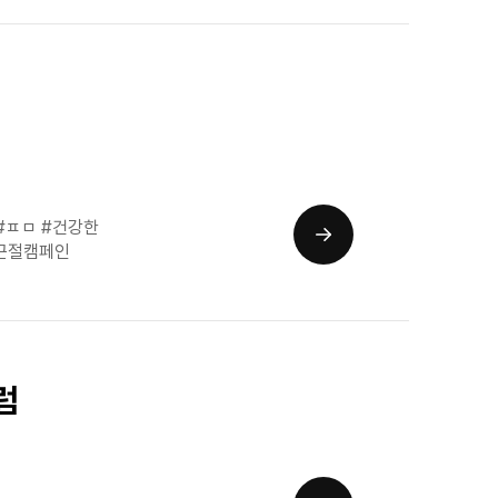
#ㅍㅁ #건강한
캠근절캠페인
럼