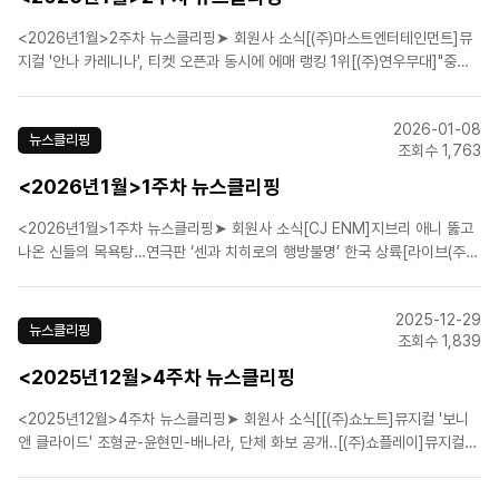
<2026년1월>2주차 뉴스클리핑➤ 회원사 소식[(주)마스트엔터테인먼트]뮤
지컬 '안나 카레니나', 티켓 오픈과 동시에 에매 랭킹 1위[(주)연우무대]"중국
에서 검증된 '여신님', 웨스트엔드에서도 타협은 없다"[(주)연작]유일한 박사
이야기 담은 뮤지컬 '스윙 데이즈', 충무아트센터서 공연[(주)주다컬쳐]창작 뮤
2026-01-08
지컬 '은밀하게 위대하게' 10주년 ..
뉴스클리핑
조회수 1,763
<2026년1월>1주차 뉴스클리핑
<2026년1월>1주차 뉴스클리핑➤ 회원사 소식[CJ ENM]지브리 애니 뚫고
나온 신들의 목욕탕…연극판 ‘센과 치히로의 행방불명’ 한국 상륙[라이브(주)]
공연 전 음악으로 만나는 감동, 뮤지컬 '팬레터' 로비 연주회[(주)에이콤]한국
적 정서와 무대 언어의 결합, 뮤지컬 '몽유도원' 제작발표회[(주)연작]뮤지컬
2025-12-29
'스윙 데이즈_암호명 A' 4월 충..
뉴스클리핑
조회수 1,839
<2025년12월>4주차 뉴스클리핑
<2025년12월>4주차 뉴스클리핑➤ 회원사 소식[[(주)쇼노트]뮤지컬 '보니
앤 클라이드' 조형균-윤현민-배나라, 단체 화보 공개..[(주)쇼플레이]뮤지컬배
우 박선영, 쇼플레이액터스와 전속계약[(주)아이엠컬처]세태를 비트는 통쾌한
한 판, 뮤지컬 '판' 개막[(주)알앤디웍스]개막 D-9, 뮤지컬 '이터니티' 연습실