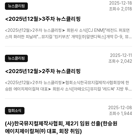
2025-12-18
공개![에스앤코(주)]한여름에..
뉴스클리핑
조회수 2,018
<2025년12월>3주차 뉴스클리핑
<2025년12월>2주차 뉴스클리핑➤ 회원사 소식[CJ ENM]"레전드 퍼포먼
스의 화려한 피날레"…뮤지컬 '킹키부츠' 개막[(주)알앤디웍스]개막 D-9, 뮤지
컬 '이터니티' 연습실 공개![라이브(주)]뮤지컬 '아몬드', 웰메이드 호평 속 폐막
➤ 업계뉴스[업무보고] 문체부, 예술인 권리 성과…"K컬처, 핵심 산업으로"문
2025-12-11
체부, 2026년 정책 방향 ..
뉴스클리핑
조회수 2,042
<2025년12월>2주차 뉴스클리핑
<2025년12월>2주차 뉴스클리핑➤협회소식한국뮤지컬제작사협회장에 한
승원 에이치제이컬쳐 대표➤ 회원사 소식[아떼오드]뮤지컬 '레드북' 지방 투어
출발…내년 2월까지 9개 도시[CJ ENM]CJ ENM 뮤지컬, 12월 22일(월) 피
날레 콘서트 개최![(주)쇼노트]옥주현·이봄소리·홍금비 출연…뮤지컬 '보니 앤
2025-12-08
클라이드' 개막[에스앤코(주)]뮤지컬 ..
협회소식
조회수 1,944
(사)한국뮤지컬제작사협회, 제2기 임원 선출(한승원
에이치제이컬쳐㈜ 대표, 회장 취임)