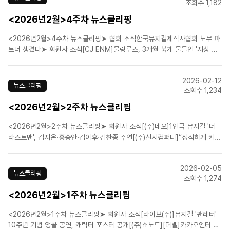
조회수 1,182
<2026년2월>4주차 뉴스클리핑
<2026년2월>4주차 뉴스클리핑➤ 협회 소식한국뮤지컬제작사협회 노무 파
트너 생겼다➤ 회원사 소식[CJ ENM]물랑루즈, 3개월 붉게 물들인 '지상 최
고의 쇼' 막 내렸다[(주)네오]뮤지컬 ‘더 라스트맨’ 영국 진출…5월 런던 초연
개막[(주)뉴프로덕션]뉴프로덕션 '링스페'…박두호·곽민수, '모리스' 콘서트로
2026-02-12
즐겨요[(주)에이콤]뮤지컬 '몽유도원'..
뉴스클리핑
조회수 1,234
<2026년2월>2주차 뉴스클리핑
<2026년2월>2주차 뉴스클리핑➤ 회원사 소식[(주)네오]1인극 뮤지컬 '더
라스트맨', 김지온·홍승안·김이후·김찬종 주연[(주)신시컴퍼니]“정직하게 키워
낸 작품”…그 안에서 태어난 뮤지컬 인재들[(주)신시컴퍼니]7세부터 80대까
지, 60명 배우 한 자리에…개막 앞둔 ‘빌리 엘리어트’[(주)연작]뮤지컬 '비하인
2026-02-05
드 더 문', 성황리 폐막!➤ 업계..
뉴스클리핑
조회수 1,274
<2026년2월>1주차 뉴스클리핑
<2026년2월>1주차 뉴스클리핑➤ 회원사 소식[라이브(주)]뮤지컬 '팬레터'
10주년 기념 앵콜 공연, 캐릭터 포스터 공개[(주)쇼노트][더벨]카카오엔터 계