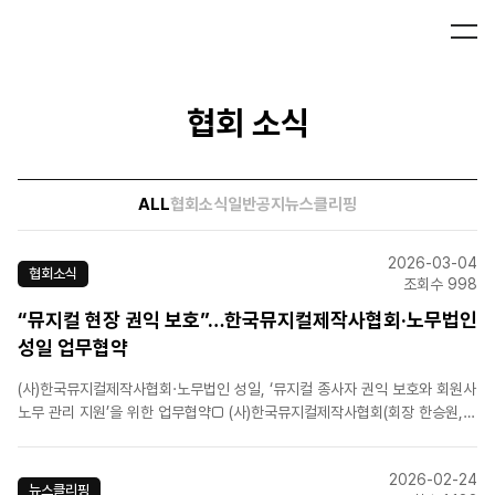
협회 소식
ALL
협회소식
일반공지
뉴스클리핑
2026-03-04
협회소식
조회수 998
“뮤지컬 현장 권익 보호”…한국뮤지컬제작사협회·노무법인
성일 업무협약
(사)한국뮤지컬제작사협회·노무법인 성일, ‘뮤지컬 종사자 권익 보호와 회원사
노무 관리 지원’을 위한 업무협약□ (사)한국뮤지컬제작사협회(회장 한승원,
이하 협회)는 뮤지컬 산업 내 건강한 노동 환경 조성과 회원사의 효율적인 인
사노무 관리를 지원하기 위해, 지난 19일 노무법인 성일(대표 노무사 최영환,
2026-02-24
이하 법인)과 업무협약을 체결하였다고 밝혔다.□&nb..
뉴스클리핑