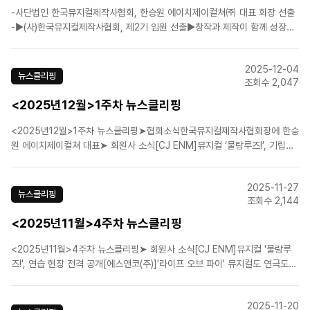
-사단법인 한국뮤지컬제작사협회, 한승원 에이치제이컬쳐㈜ 대표 회장 선출
-▶(사)한국뮤지컬제작사협회, 제2기 임원 선출▶창작과 제작이 함께 성장하
는 건강한 산업 생태계 구축에 나선다□ 사단법인 한국뮤지컬제작사협회(이하
협회)는 ‘제2기 임원 선출 총회’를 개최하고, 에이치제이컬쳐㈜ 한승원 대표
2025-12-04
를 제2기 회장으로 선출했다고 밝혔다. □ 한승..
뉴스클리핑
조회수 2,047
<2025년12월>1주차 뉴스클리핑
<2025년12월>1주차 뉴스클리핑➤협회소식한국뮤지컬제작사협회장에 한승
원 에이치제이컬쳐 대표➤ 회원사 소식[CJ ENM]뮤지컬 ‘물랑루즈!’, 기립박
수 속 개막[(주)쇼노트]뮤지컬 '보니 앤 클라이드' 개막 D-7, 연습 현장 전격
공개[(주)쇼플레이]"겨울마다 찾는 우주벙커"…뮤지컬 '로빈', 대학로 삼연 개
2025-11-27
막[에스앤코(주)]"무대 위 벵골호랑..
뉴스클리핑
조회수 2,144
<2025년11월>4주차 뉴스클리핑
<2025년11월>4주차 뉴스클리핑➤ 회원사 소식[CJ ENM]뮤지컬 '물랑루
즈!', 연습 현장 전격 공개[에스앤코(주)]'라이프 오브 파이' 뮤지컬도 연극도
아니다? "새 기준의 시작"[에이치제이컬쳐(주)]7년 만에 돌아온 뮤지컬 '존 도
우', 페어 포스터 공개![(주)연우무대]‘여신님이 보고 계셔’ ‘인디아 블로그’로
2025-11-20
영국과 중국을 사로잡다!..