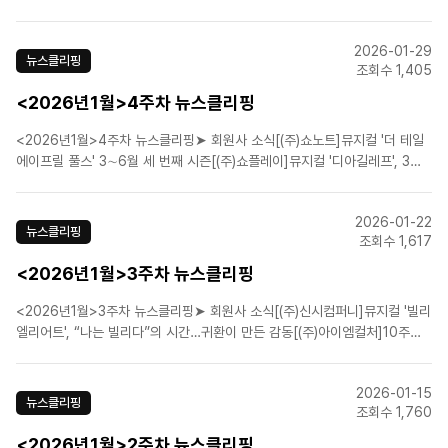
열 쇼노트, 단독대표 체제 전환[(주)주다컬쳐]10주년 맞은 뮤지컬 '은밀하게
위대하게'[(주)피엠씨프러덕션]송승환 "여러개 낚싯대 던져 놓은 삶, 번아웃
2026-01-29
없었죠" ➤ 업계뉴스비전만..
뉴스클리핑
조회수 1,405
<2026년1월>4주차 뉴스클리핑
<2026년1월>4주차 뉴스클리핑➤ 회원사 소식[(주)쇼노트]뮤지컬 '더 테일
에이프릴 풀스' 3∼6월 세 번째 시즌[(주)쇼플레이]뮤지컬 '디아길레프', 3월
31일 삼연 개막[(주)에이콤]K-뮤지컬의 탄생! 뮤지컬 '몽유도원' 오는 27일 개
막![라이브(주)]뮤지컬 '팬레터' 10주년 기념, 3월 앵콜 공연 확정!➤ 업계뉴
2026-01-22
스“노래 없는 뮤지컬..
뉴스클리핑
조회수 1,617
<2026년1월>3주차 뉴스클리핑
<2026년1월>3주차 뉴스클리핑➤ 회원사 소식[(주)신시컴퍼니]뮤지컬 '빌리
엘리어트', “나는 빌리다”의 시간…귀환이 만든 감동[(주)아이엠컬처]10주년
기념, 뮤지컬 ＜전설의 리틀 농구단＞ 3월 개막[에스앤코(주)]뮤지컬 위키드,
부산 종연 후 대구서 피날레[(주)에이콤]'몽유도원', 한국적 뮤지컬의 새 장 연
2026-01-15
다…개막 D-6 연습실 공개[(..
뉴스클리핑
조회수 1,760
<2026년1월>2주차 뉴스클리핑