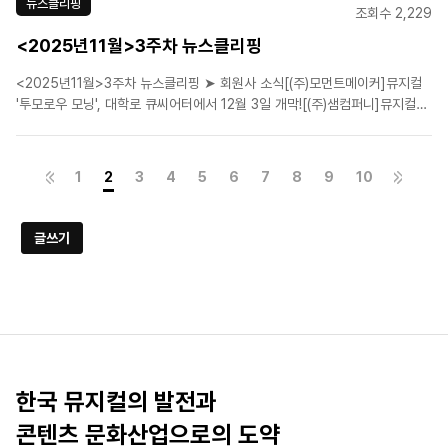
뉴스클리핑
조회수 2,229
<2025년11월>3주차 뉴스클리핑
<2025년11월>3주차 뉴스클리핑 ➤ 회원사 소식[(주)모먼트메이커]뮤지컬
'투모로우 모닝', 대학로 큐씨어터에서 12월 3일 개막![(주)샘컴퍼니]뮤지컬
'미세스 다웃파이어', 내달부터 7개 도시 투어[에이치제이컬쳐(주)]세종대왕의
꿈, 뮤지컬로 되살아나다[에이치제이컬쳐(주)]‘데뷔를 대비하라’…청년 창작자
신작 10편, CKL스테이..
1
2
3
4
5
6
7
8
9
10
글쓰기
한국 뮤지컬의 발전과
콘텐츠 문화산업으로의 도약