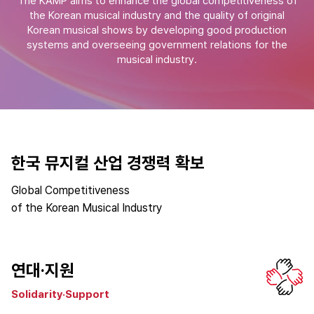
The KAMP aims to enhance the global competitiveness of
the Korean musical industry
and the quality of original
Korean musical shows by
developing good production
systems and overseeing government relations for the
musical industry.
한국 뮤지컬 산업
경쟁력 확보
Global Competitiveness
of the Korean Musical Industry
연대·지원
Solidarity·Support