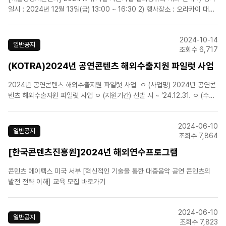
일시 : 2024년 12월 13일(금) 13:00 ~ 16:30 2) 행사장소 : 오라카이 대학
로 호텔 B1층 다이아몬드홀 3) 참여신청 : 이벤터스를 통한 온라인 참가 신
청 => 온라인 참가신청 바로가기&nbs..
2024-10-14
일반공지
조회수 6,717
(KOTRA)2024년 공연콘텐츠 해외수출지원 파일럿 사업
2024년 공연콘텐츠 해외수출지원 파일럿 사업 ㅇ (사업명) 2024년 공연콘
텐츠 해외수출지원 파일럿 사업 ㅇ (지원기간) 선발 시 ~ ‘24.12.31. ㅇ (수행)
KOTRA 기획혁신팀 애자일 조직 및 서비스거점 무역관 13개소 ㅇ (지원내
용) ① 바이어 발굴 및 매칭 ② 하이라이트 영상 번역 지..
2024-06-10
일반공지
조회수 7,864
[한국콘텐츠진흥원]2024년 해외연수프로그램
콘텐츠 에이펙스 미국 서부 [혁신적인 기술을 통한 대중음악 공연 콘텐츠의
발전 전략 이해] 교육 모집 바로가기
2024-06-10
일반공지
조회수 7,823