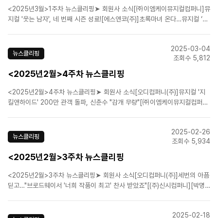
<2025년3월>1주차 뉴스클리핑➤ 회원사 소식[㈜이엠케이뮤지컬컴퍼니]뮤
지컬 '웃는 남자', 네 번째 시즌 성료![에스앤코(주)]초록마녀 온다…뮤지컬 ‘위
키드’ 13년만에 내한 공연 [공식][(주)에이콤]24년만 돌아오는 뮤지컬 '몽유
도원'…주·조연 배우 공개 오디션➤ 업계뉴스“미국 브로드웨이처럼 만든다”...
2025-03-04
서울시가 발벗고 나선 이곳은조계원 의..
뉴스클리핑
조회수 5,812
<2025년2월>4주차 뉴스클리핑
<2025년2월>4주차 뉴스클리핑➤ 회원사 소식[오디컴퍼니(주)]뮤지컬 '지
킬앤하이드' 200만 관객 돌파, 신춘수 "감개 무량"[㈜이엠케이뮤지컬컴퍼
니]옥주현X솔라, 뮤지컬 ‘마타하리’ 성료[에스앤코(주)]뮤지컬 '알라딘' 5월
공연 티켓, 13일부터 판매[라이브(주)]뮤지컬 ＜오지게 재밌는 가시나들＞ 관
2025-02-26
객 세대 확장하며 마무리…“하반기 공연 실..
뉴스클리핑
조회수 5,934
<2025년2월>3주차 뉴스클리핑
<2025년2월>3주차 뉴스클리핑➤ 회원사 소식[오디컴퍼니(주)]세번의 아픔
딛고…"브로드웨이서 '너희 작품이 최고' 찬사 받았죠"[(주)신시컴퍼니][박명
성의 연극정담] 푸른 여수의 섬 문화, 세계로 미래로➤ 업계뉴스뮤지컬·콘서
트 ‘불티’… 티켓매출 1.4조 高高전년 대비 약 5000원 올랐다… 2024년 국
2025-02-18
내 공연티켓 평균 ‘6만 5366원’..