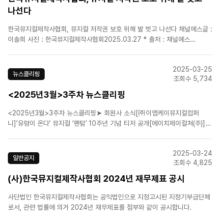
나선다
한국뮤지컬제작사협회, 뮤지컬 저작권 보호 위해 발 벗고 나선다 채널에스글 :
이솔희 사진 : 한국뮤지컬제작사협회2025.03.27 * 출처 : 채널예스
(https://ch.yes24.com/Article/Details/80964)한국뮤지컬제작사협회
(이하 협회)는 한국 뮤지컬 저작권 보호와 회원사의 법률 서비스 지원을 위해,
2025-03-25
지난 26일 법무법인 ..
뉴스클리핑
조회수 5,734
<2025년3월>3주차 뉴스클리핑
<2025년3월>3주차 뉴스클리핑➤ 회원사 소식[㈜이엠케이뮤지컬컴퍼
니]'유령이 온다' 뮤지컬 ‘팬텀’ 10주년 기념 티저 공개[에이치제이컬쳐(주)]음
악극 '노베첸토', 1인 11역.. 관객 극찬 속 19일 성황리에 개막[라이브(주)]뮤지
컬 ‘랭보’, 감성 충만 팝업 카페 ‘살롱 드 랭보’ 오픈[(주)쇼노트]뮤지컬 ‘구텐버
2025-03-24
그’ 다섯번째 시즌….조풍..
일반공지
조회수 4,825
(사)한국뮤지컬제작사협회 2024년 재무제표 공시
사단법인 한국뮤지컬제작사협회는 공익법인으로 지정고시된 지정기부금단체
로서, 관련 법률에 의거 2024년 재무제표를 첨부와 같이 공시합니다.