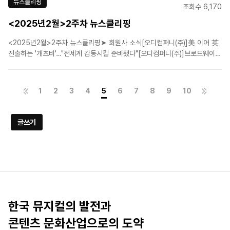
뉴스클리핑
조회수 6,170
<2025년2월>2주차 뉴스클리핑
<2025년2월>2주차 뉴스클리핑➤ 회원사 소식[오디컴퍼니(주)]美 이어 英
진출하는 '개츠비'…"전세계 감동시킬 준비됐다"[오디컴퍼니(주)]브로드웨이
강타한 '위대한 개츠비', 7월 한국 온다[(주)신시컴퍼니]뮤지컬 〈원스〉 10년
만에 한국 재공연[에이치제이컬쳐(주)]음악극 '노베첸토', 시선을 압도하는 캐
릭터 포스터 공개[라이브(주)]뮤지컬..
1
2
3
4
5
6
7
8
9
10
글쓰기
한국 뮤지컬의 발전과
콘텐츠 문화산업으로의 도약