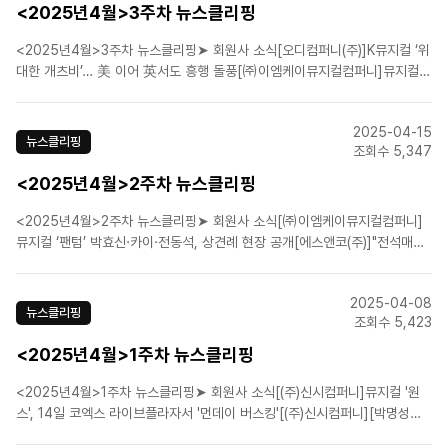
<2025년4월>3주차 뉴스클리핑
<2025년4월>3주차 뉴스클리핑➤ 회원사 소식[오디컴퍼니(주)]K뮤지컬 ‘위
대한 개츠비’… 美 이어 英서도 흥행 돌풍[㈜이엠케이뮤지컬컴퍼니]뮤지컬
'프리다', 세 번째 시즌 캐스팅 공개![㈜이엠케이뮤지컬컴퍼니]뮤지컬 '팬텀',
비하인드 메이킹 영상 공개![에스앤코(주)]뮤지컬 알라딘과 위키드 속 세계
2025-04-15
로…팝업으로 또 만난다[에스앤코(주)]뮤지컬 ..
뉴스클리핑
조회수 5,347
<2025년4월>2주차 뉴스클리핑
<2025년4월>2주차 뉴스클리핑➤ 회원사 소식[㈜이엠케이뮤지컬컴퍼니]
뮤지컬 ‘팬텀’ 박효신·카이·전동석, 상견례 현장 공개[에스앤코(주)]"전석매진
'알라딘' 마법…뮤지컬 저변 확대 발판 되길"[에스앤코(주)]전세계 홀린 '위키
드' 두 마녀, 한국 온다..30일 전격 내한 확정[(주)마스트엔터테인먼트]19년
2025-04-08
만에 돌아온 뮤지컬 '돈 주앙', 대..
뉴스클리핑
조회수 5,423
<2025년4월>1주차 뉴스클리핑
<2025년4월>1주차 뉴스클리핑➤ 회원사 소식[(주)신시컴퍼니]뮤지컬 '원
스', 14일 코엑스 라이브플라자서 '먼데이 버스킹'[(주)신시컴퍼니][박명성의
연극정담] 해님·달님 같은 배우, 최정원과 길해연[㈜이엠케이뮤지컬컴퍼니]