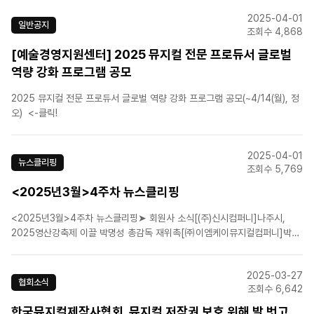
뮤지컬 팬텀, 박효신·카이·전동석 트레일러 영상 공개[에스앤코(주)]장기 흥행
2025-04-01
'알라딘' 서울 공연, 10일 마지막 티켓..
일반공지
조회수 4,868
[예술경영지원센터] 2025 뮤지컬 전문 프로듀서 글로벌
역량 강화 프로그램 공모
2025 뮤지컬 전문 프로듀서 글로벌 역량 강화 프로그램 공모(~4/14(월), 정
오) <-클릭!
2025-04-01
뉴스클리핑
조회수 5,769
<2025년3월>4주차 뉴스클리핑
<2025년3월>4주차 뉴스클리핑➤ 회원사 소식[(주)신시컴퍼니]나주시,
2025영산강축제 이끌 박명성 총감독 재위촉[㈜이엠케이뮤지컬컴퍼니]박효
신·카이·전동석, 뮤지컬 '팬텀' 10주년 공연 캐스팅[에스앤코(주)]뮤지컬 '알라
딘' 서울서 볼 마지막 기회..10일 예매 오픈[에이치제이컬쳐(주)]안동문화예술
2025-03-27
의전당-에이치제이컬쳐 안동, 업무협약 체결[..
협회소식
조회수 6,642
한국뮤지컬제작사협회, 뮤지컬 저작권 보호 위해 발 벗고