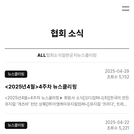
협회 소식
ALL
협회소식
일반공지
뉴스클리핑
2025-04-29
뉴스클리핑
조회수 5,152
<2025년4월>4주차 뉴스클리핑
<2025년4월>4주차 뉴스클리핑➤ 회원사 소식[오디컴퍼니(주)]한국이 만든
뮤지컬 ‘개츠비’ 런던 상륙[㈜이엠케이뮤지컬컴퍼니]뮤지컬 '프리다', 트레일
러 영상 공개![(주)쇼노트]뮤지컬 '매디슨 카운티의 다리' 연습 현장 공개 … 5
월 1일 개막[(주)콘텐츠플래닝]세 번째 시즌으로 찾아온 뮤지컬 '뱀프X헌터',
2025-04-22
내달 23일 개막 ➤ 업..
뉴스클리핑
조회수 5,221