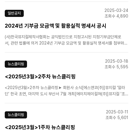
2025-03-24
일반공지
조회수 4,890
2024년 기부금 모금액 및 활용실적 명세서 공시
(사)한국뮤지컬제작사협회는 공익법인으로 지정고시된 지정기부금단체로
서, 관련 법률에 의거 2024년 기부금 모금액 및 활용실적 명세서를 첨부와
같이 공시합니다.
2025-03-18
뉴스클리핑
조회수 5,595
<2025년3월>2주차 뉴스클리핑
<2025년3월>2주차 뉴스클리핑➤ 회원사 소식[에스앤코(주)]뮤지컬 '알라
딘' 한국 초연, 마지막 도시 부산서 7월 개최[에이치제이컬쳐(주)]뮤지컬 '조
선 이야기꾼 전기수', 1년 만에 돌아왔다[에이치제이컬쳐(주)]1인 음악극 '노베
첸토' 캐스팅 공개...오만석, 주민진, 유승현, 강찬[CJ ENM]뮤지컬 '베르테
2025-03-11
르', 25주년 공연 성황리 폐..
뉴스클리핑
조회수 5,601
<2025년3월>1주차 뉴스클리핑