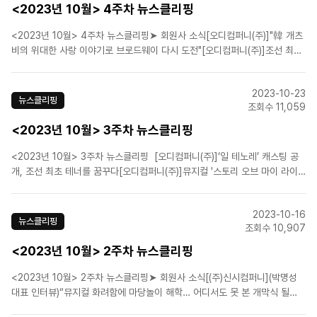
<2023년 10월> 4주차 뉴스클리핑
<2023년 10월> 4주차 뉴스클리핑➤ 회원사 소식[오디컴퍼니(주)]"韓 개츠
비의 위대한 사랑 이야기로 브로드웨이 다시 도전"[오디컴퍼니(주)]조선 최초
테너 이야기…뮤지컬 '일 테노레' 본격 연습 돌입[오디컴퍼니(주)]뮤지컬 ‘드라
큘라’ ★들의 첫 만남![오디컴퍼니(주)]힐링 뮤지컬 '스토리 오브 마이 라이프'
2023-10-23
상견례 현장 공개[(주)신시컴퍼..
뉴스클리핑
조회수 11,059
<2023년 10월> 3주차 뉴스클리핑
<2023년 10월> 3주차 뉴스클리핑 [오디컴퍼니(주)]‘일 테노레’ 캐스팅 공
개, 조선 최초 테너를 꿈꾸다[오디컴퍼니(주)]뮤지컬 '스토리 오브 마이 라이
프' 내달 귀환[㈜이엠케이뮤지컬컴퍼니]뮤지컬 '시스터 액트', 저세상 텐션 트
레일러 공개! &nb..
2023-10-16
뉴스클리핑
조회수 10,907
<2023년 10월> 2주차 뉴스클리핑
<2023년 10월> 2주차 뉴스클리핑➤ 회원사 소식[(주)신시컴퍼니](박명성
대표 인터뷰)“뮤지컬 화려함에 마당놀이 해학… 어디서도 못 본 개막식 될
것”[에스앤코(주)]뮤지컬 '오페라의 유령' 1500회 공연 돌파…초연 이후 22