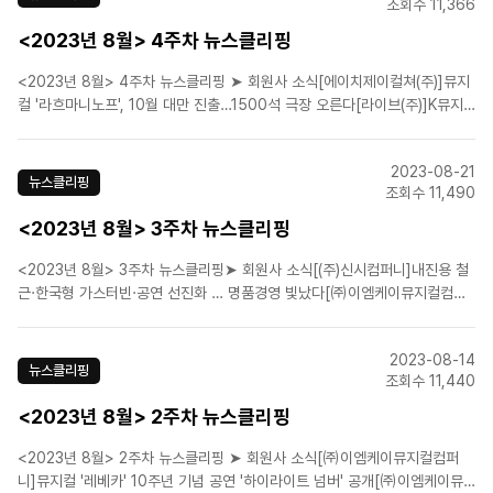
조회수 11,366
<2023년 8월> 4주차 뉴스클리핑
<2023년 8월> 4주차 뉴스클리핑 ➤ 회원사 소식[에이치제이컬쳐(주)]뮤지
컬 '라흐마니노프', 10월 대만 진출…1500석 극장 오른다[라이브(주)]K뮤지
컬 '태권, 날아올라', 국기원 원장 표창 수여➤ 업계뉴스외국원작 국내제작 뒤
해외공연 ‘역수출’ … 진격의 K-뮤지컬엔데믹 시대, 쏠림 현상 완화된 공연
2023-08-21
계…뮤지컬 장르만큼은 여전?..
뉴스클리핑
조회수 11,490
<2023년 8월> 3주차 뉴스클리핑
<2023년 8월> 3주차 뉴스클리핑➤ 회원사 소식[(주)신시컴퍼니]내진용 철
근·한국형 가스터빈·공연 선진화 … 명품경영 빛났다[㈜이엠케이뮤지컬컴퍼
니]EMK, '시스터 액트' 아시아 투어 제작…"K뮤지컬 알릴 출발점"[㈜이엠케
이뮤지컬컴퍼니]뮤지컬 '시스터액트' 김소향 캐스팅 "한·미 배우 29명 확정"
2023-08-14
[㈜이엠케이뮤지컬컴퍼니]뮤지컬 ‘레베카’ 10..
뉴스클리핑
조회수 11,440
<2023년 8월> 2주차 뉴스클리핑
<2023년 8월> 2주차 뉴스클리핑 ➤ 회원사 소식[㈜이엠케이뮤지컬컴퍼
니]뮤지컬 '레베카' 10주년 기념 공연 '하이라이트 넘버' 공개[㈜이엠케이뮤