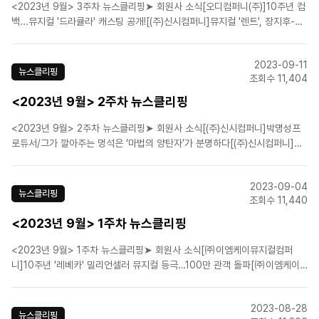
<2023년 9월> 3주차 뉴스클리핑➤ 회원사 소식[오디컴퍼니(주)]10주년 컴
백...뮤지컬 '드라큘라' 캐스팅 공개![(주)신시컴퍼니]뮤지컬 '렌트', 장지후-백
형훈-정원영-배두훈 등 캐스팅 공개[㈜이엠케이뮤지컬컴퍼니]뮤지컬 '몬테
크리스토', 티저 영상 공개...레전드 뮤지컬 귀환![㈜이엠케이뮤지컬컴퍼니]뮤
2023-09-11
지컬 '시스트 액트' 글로벌 오디션, ..
뉴스클리핑
조회수 11,404
<2023년 9월> 2주차 뉴스클리핑
<2023년 9월> 2주차 뉴스클리핑➤ 회원사 소식[(주)신시컴퍼니]박명성프
로듀서/그가 깔아주는 멍석은 ‘마법의 양탄자’가 분명하다[(주)신시컴퍼니]쇼
뮤지컬 '시스터즈' 김명자·윤복희·고재숙과 함께한 오프닝 나잇[㈜이엠케이뮤
지컬컴퍼니]뮤지컬 '벤허', 프리뷰 기간 성료![라이브(주)]뮤지컬 '마리 퀴리'
2023-09-04
11월 개막…김소현·이정화·유리아[(주)..
뉴스클리핑
조회수 11,440
<2023년 9월> 1주차 뉴스클리핑
<2023년 9월> 1주차 뉴스클리핑➤ 회원사 소식[㈜이엠케이뮤지컬컴퍼
니]10주년 '레베카' 밀리언셀러 뮤지컬 등극…100만 관객 돌파[㈜이엠케이
뮤지컬컴퍼니]신성록-박민성-윤공주, 뮤지컬 '벤허' 포문 연다[라이브(주)]3
년 만에 돌아온 뮤지컬 '마리 퀴리'…김소현·이정화·유리아 출격[라이브(주)]뮤
2023-08-28
지컬 '태권, 날아올라', 두 번째 시즌 뜨거운..
뉴스클리핑