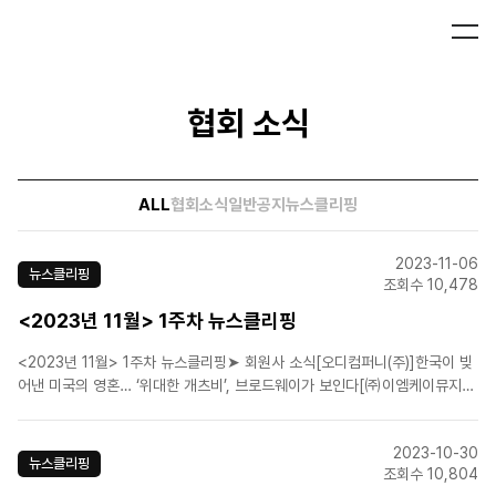
협회 소식
ALL
협회소식
일반공지
뉴스클리핑
2023-11-06
뉴스클리핑
조회수 10,478
<2023년 11월> 1주차 뉴스클리핑
<2023년 11월> 1주차 뉴스클리핑➤ 회원사 소식[오디컴퍼니(주)]한국이 빚
어낸 미국의 영혼… ‘위대한 개츠비’, 브로드웨이가 보인다[㈜이엠케이뮤지컬
컴퍼니]뮤지컬 '시스터 액트', 오픈 리허설 현장 공개[에스앤코(주)]5년 만에
돌아오는 뮤지컬 '스쿨 오브 락', 16일 첫 티켓 오픈[(주)네오/더웨이브]고양문
2023-10-30
화재단, 웰메이드 창작 뮤지컬 '..
뉴스클리핑
조회수 10,804