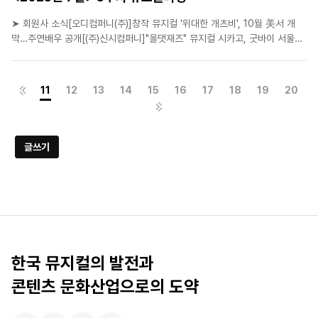
➤ 회원사 소식[오디컴퍼니(주)]창작 뮤지컬 '위대한 개츠비', 10월 美서 개
막…주연배우 공개[(주)신시컴퍼니]"올댓재즈" 뮤지컬 시카고, 굿바이 서울~
헬로 부산·대구![㈜이엠케이뮤지컬컴퍼니]뮤지컬 '프리다', 김소향·알리 등 13
인 프로필 메이킹 영상 공개[에스앤코(주)]13년전 감동 그대로... 뮤지컬<오
페라의 유령>서울 개막[에스앤코(주..
11
12
13
14
15
16
17
18
19
20
글쓰기
한국 뮤지컬의 발전과
콘텐츠 문화산업으로의 도약