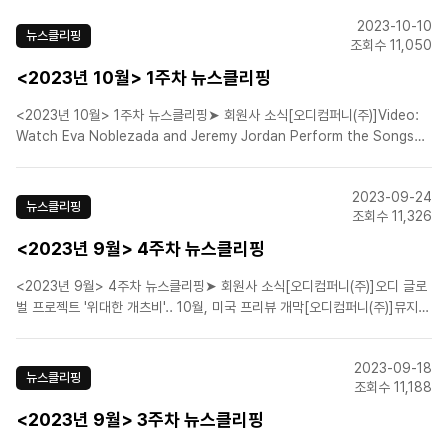
년 만[에이치제이컬쳐(주)]옴니버스 연작 뮤지컬 '모딜리아니' '에곤 실레' 12
2023-10-10
월 무대로[(주)피엠씨프러덕션]송승..
뉴스클리핑
조회수 11,050
<2023년 10월> 1주차 뉴스클리핑
<2023년 10월> 1주차 뉴스클리핑➤ 회원사 소식[오디컴퍼니(주)]Video:
Watch Eva Noblezada and Jeremy Jordan Perform the Songs
of The Great Gatsby[(주)신시컴퍼니]두 ‘독종’이 빚은 토종 창작 뮤지
컬… “새로운 시도 계속 할 것”[(주)신시컴퍼니]3년 만에 돌아오는 뮤지컬 '..
2023-09-24
뉴스클리핑
조회수 11,326
<2023년 9월> 4주차 뉴스클리핑
<2023년 9월> 4주차 뉴스클리핑➤ 회원사 소식[오디컴퍼니(주)]오디 글로
벌 프로젝트 '위대한 개츠비'.. 10월, 미국 프리뷰 개막[오디컴퍼니(주)]뮤지컬
'스토리 오브 마이 라이프' 11월 개막…7번째 시즌[㈜이엠케이뮤지컬컴퍼니]
뮤지컬 '몬테크리스토'에 이규형·서인국·고은성·김성철 출연[(주)네오/더웨이
2023-09-18
브]뮤지컬 '배니싱', 내달 홍콩 간..
뉴스클리핑
조회수 11,188
<2023년 9월> 3주차 뉴스클리핑