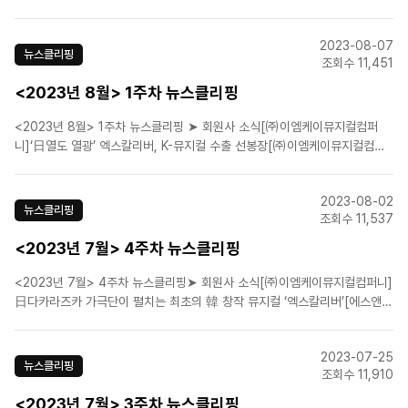
지컬컴퍼니]뮤지컬 '벤허' 벤허-메셀라 역 무빙 포스터 공개[라이브(주)]'글로
컬 뮤지컬 라이브' 시즌8, '황홀한 그림자' 등 6팀 선정[라이브(주)]뮤지컬 '태
2023-08-07
권, 날아올라', 잼버리 단..
뉴스클리핑
조회수 11,451
<2023년 8월> 1주차 뉴스클리핑
<2023년 8월> 1주차 뉴스클리핑 ➤ 회원사 소식[㈜이엠케이뮤지컬컴퍼
니]‘日열도 열광’ 엑스칼리버, K-뮤지컬 수출 선봉장[㈜이엠케이뮤지컬컴퍼
니]뮤지컬 '프리다', 환호와 호평...재연 첫 주간 성료![에이치제이컬쳐(주)]가
족 뮤지컬 '장화 신은 고양이 비긴즈', 전 배역 오디션[에이치제이컬쳐(주)]마
2023-08-02
당극 뮤지컬 '조선 이야기꾼 전기..
뉴스클리핑
조회수 11,537
<2023년 7월> 4주차 뉴스클리핑
<2023년 7월> 4주차 뉴스클리핑➤ 회원사 소식[㈜이엠케이뮤지컬컴퍼니]
日다카라즈카 가극단이 펼치는 최초의 韓 창작 뮤지컬 ‘엑스칼리버’[에스앤코
(주)]뮤지컬 '오페라의 유령' NFT 스페셜 티켓 23초만에 완판[라이브(주)]뮤
지컬 '마리 퀴리', 日요미우리연극대상 '여배우 베스트5' 선정[(주)쇼노트]뮤지
2023-07-25
컬 '멤피스', 관객들의 뜨거운 박수와..
뉴스클리핑
조회수 11,910
<2023년 7월> 3주차 뉴스클리핑