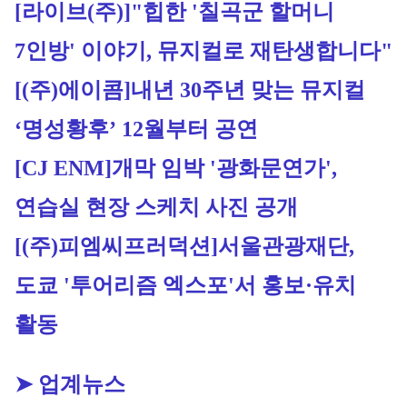
[라이브(주)]
"힙한 '칠곡군 할머니 
7인방' 이야기, 뮤지컬로 재탄생합니다"
[(주)에이콤]
내년 30주년 맞는 뮤지컬 
‘명성황후’ 12월부터 공연
[CJ ENM]
개막 임박 '광화문연가', 
연습실 현장 스케치 사진 공개
[(주)피엠씨프러덕션]
서울관광재단, 
도쿄 '투어리즘 엑스포'서 홍보·유치 
활동
➤ 업계뉴스