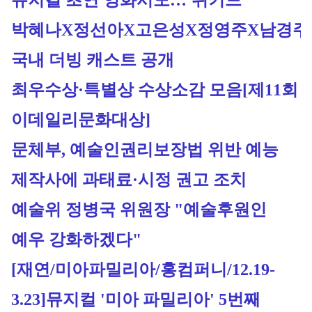
뮤지컬 초연 영화서도…'위키드' 
박혜나X정선아X고은성X정영주X남경주 
국내 더빙 캐스트 공개
최우수상·특별상 수상소감 모음[제11회 
이데일리문화대상
]
문체부, 예술인권리보장법 위반 예능 
제작사에 과태료·시정 권고 조치
예술위 정병국 위원장 "예술후원인 
예우 강화하겠다"
[재연/미아파밀리아/홍컴퍼니/12.19-
3.23]
뮤지컬 '미아 파밀리아' 5번째 