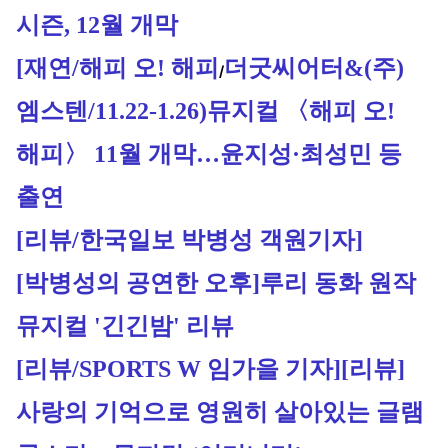
시즌, 12월 개막
[재연/
해피 오! 해피
더굿씨어터&(주)
/
엠스텐/11.22-1.26)
뮤지컬 〈해피 오!
해피〉 11월 개막…윤지성·최성민 등
출연
[리뷰/한국일보 박병성 객원기자]
[박병성의 공연한 오후]루리 동화 원작 
뮤지컬 '긴긴밤' 리뷰
[리뷰/SPORTS W 임가을 기자]
[리뷰] 
사랑의 기억으로 영원히 살아있는 글램 