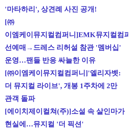
'마타하리', 상견례 사진 공개!
[㈜
이엠케이뮤지컬컴퍼니]
EMK뮤지컬컴퍼니
선예매→드레스 리허설 참관 '멤버십' 
운영…팬들 반응 싸늘한 이유
[㈜이엠케이뮤지컬컴퍼니]
'엘리자벳: 
더 뮤지컬 라이브', 개봉 1주차에 2만 
관객 돌파
[에이치제이컬쳐(주)]
소설 속 살인마가 
현실에…뮤지컬 '더 픽션'