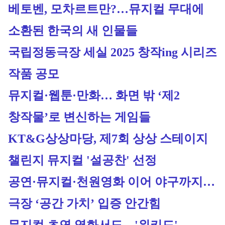
베토벤, 모차르트만?…뮤지컬 무대에 
소환된 한국의 새 인물들
국립정동극장 세실 2025 창작ing 시리즈 
작품 공모
뮤지컬·웹툰·만화… 화면 밖 ‘제2 
창작물’로 변신하는 게임들
KT&G상상마당, 제7회 상상 스테이지 
챌린지 뮤지컬 '설공찬' 선정
공연·뮤지컬·천원영화 이어 야구까지…
극장 ‘공간 가치’ 입증 안간힘