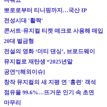
나눠요"
뽀로로부터 티니핑까지…국산 IP 
전성시대 '활짝'
콘서트·뮤지컬 티켓 매크로 사용해 매입 
20대 벌금형
전설의 영화 ‘더티 댄싱’, 브로드웨이 
뮤지컬로 재탄생 “2025년말 
공연”[해외이슈]
창작 뮤지컬의 새 지평 연 '홍련' 객석 
점유율 99.6%…뜨거운 인기 속 초연 
마무리