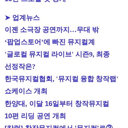
➤ 업계뉴스
이젠 소극장 공연까지…무대 밖 
‘팝업스토어’에 빠진 
뮤지컬
계
'글로컬 
뮤지컬
 라이브' 시즌9, 최종 
선정작은?
한국
뮤지컬
협회, '
뮤지컬
 융합 창작랩' 
쇼케이스 개최
한양대, 이달 16일부터 창작뮤지컬 
10편 리딩 공연 개최