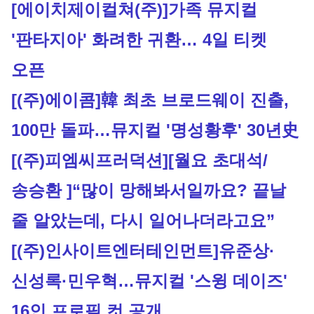
[에이치제이컬쳐(주)]
가족 뮤지컬 
'판타지아' 화려한 귀환… 4일 티켓 
오픈
[(주)에이콤]
韓 최초 브로드웨이 진출, 
100만 돌파…뮤지컬 '명성황후' 30년史
[(주)피엠씨프러덕션]
[월요 초대석/
송승환 ]“많이 망해봐서일까요? 끝날 
줄 알았는데, 다시 일어나더라고요”
[(주)인사이트엔터테인먼트]
유준상·
신성록·민우혁…뮤지컬 '스윙 데이즈' 
16인 프로필 컷 공개