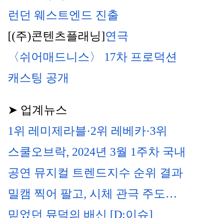
런던 웨스트엔드 진출
[(주)콘텐츠플래닝]
연극 
〈쉬어매드니스〉 17차 프로덕션 
캐스팅 공개
➤ 업계뉴스
1위 레미제라블·2위 레베카·3위 
스쿨오브락, 2024년 3월 1주차 국내 
공연 뮤지컬 트렌드지수 순위 결과
밀캠 찍어 팔고, 시체 관극 주도…
믿었던 뮤덕의 배신 [D:이슈]