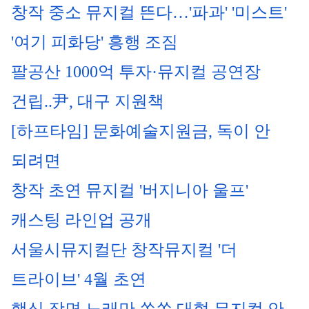
창작 중소 뮤지컬 뜬다…'파과' '미스트' 
'여기 피화당' 흥행 조짐
팔공산 1000억 투자·뮤지컬 공연장 
건립..尹, 대구 지원책
[하프타임] 문화예술지원금, 독이 안 
되려면
창작 초연 뮤지컬 '버지니아 울프' 
캐스팅 라인업 공개
서울시뮤지컬단 창작뮤지컬 '더 
트라이브' 4월 초연