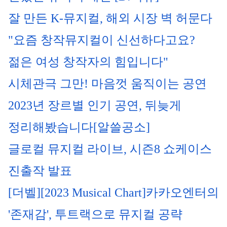
잘 만든 K-뮤지컬, 해외 시장 벽 허문다
"요즘 창작뮤지컬이 신선하다고요? 
젊은 여성 창작자의 힘입니다"
시체관극 그만! 마음껏 움직이는 공연
2023년 장르별 인기 공연, 뒤늦게 
정리해봤습니다[알쓸공소]
글로컬 뮤지컬 라이브, 시즌8 쇼케이스 
진출작 발표
[더벨][2023 Musical Chart]카카오엔터의 
'존재감', 투트랙으로 뮤지컬 공략