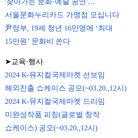
'찾아가는 문화·예술 공연'…
서울문화누리카드 가맹점 모십니다
尹정부, 19세 청년 16만명에 ‘최대 
15만원’ 문화비 쏜다
➤교육⋅행사
2024 K-뮤지컬국제마켓 선보임 
해외진출 쇼케이스 공모(~03.20.,12시)
2024 K-뮤지컬국제마켓 드리밈 
미완성작품 피칭(글로벌 창작 
쇼케이스) 공모(~03.20.,12시)