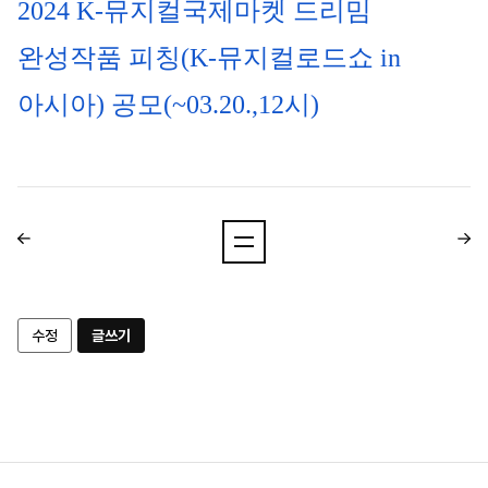
2024 K-뮤지컬국제마켓 드리밈 
완성작품 피칭(K-뮤지컬로드쇼 in 
아시아) 공모(~03.20.,12시)
수정
글쓰기