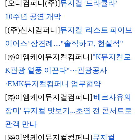
[오디컴퍼니(주)]
뮤지컬 '드라큘라' 
10주년 공연 개막
[(주)신시컴퍼니]
뮤지컬 '라스트 파이브 
이어스' 상견례…"솔직하고, 현실적"
[㈜이엠케이뮤지컬컴퍼니]
"K뮤지컬로 
K관광 열풍 이끈다"···관광공사
·EMK뮤지컬컴퍼니 업무협약
[㈜이엠케이뮤지컬컴퍼니]
'베르사유의 
장미' 뮤지컬 맛보기...초연 전 콘서트로 
관객 만나
[㈜이엠케이뮤지컬컴퍼니]
뮤지컬 