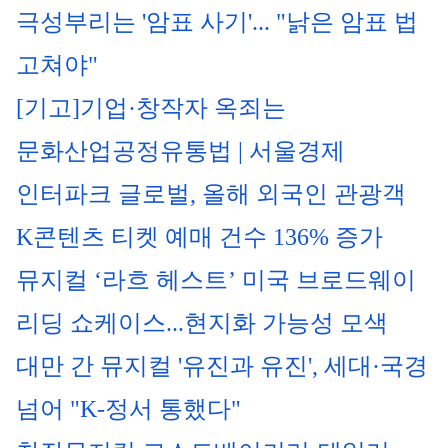
극성부리는 '암표 사기'... "낡은 암표 법 
고쳐야"
[기고]기업·창작자 옥죄는 
문화산업공정유통법 | 서울경제
인터파크 글로벌, 올해 외국인 관광객 
K콘텐츠 티켓 예매 건수 136% 증가
뮤지컬 ‘라흐 헤스트’ 미국 브로드웨이 
리딩 쇼케이스...현지화 가능성 모색
대만 간 뮤지컬 '유진과 유진', 세대·국경 
넘어 "K-정서 통했다"