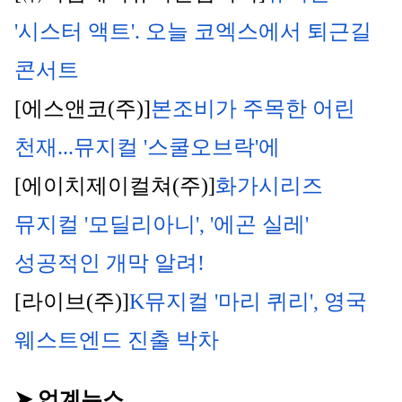
'시스터 액트'. 오늘 코엑스에서 퇴근길 
콘서트
[에스앤코(주)]
본조비가 주목한 어린 
천재...뮤지컬 '스쿨오브락'에
[에이치제이컬쳐(주)]
화가시리즈 
뮤지컬 '모딜리아니', '에곤 실레' 
성공적인 개막 알려!
[라이브(주)]
K뮤지컬 '마리 퀴리', 영국 
웨스트엔드 진출 박차
➤ 업계뉴스