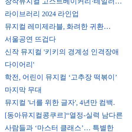
창작뮤지컬 고스트베이커리·테일러…
라이브러리 2024 라인업
뮤지컬 레미제라블, 화려한 귀환…
서울공연 뜨겁다
신작 뮤지컬 '키키의 경계성 인격장애 
다이어리'
학전, 어린이 뮤지컬 ‘고추장 떡볶이’ 
마지막 무대
뮤지컬 '너를 위한 글자', 4년만 컴백.
[동아뮤지컬콩쿠르]“열정-실력 남다른
사람들과 ‘마스터 클래스’… 특별한