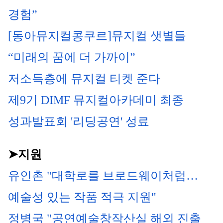
경험”
[동아뮤지컬콩쿠르]뮤지컬 샛별들
“미래의 꿈에 더 가까이”
저소득층에 뮤지컬 티켓 준다
제9기 DIMF 뮤지컬아카데미 최종 
성과발표회 '리딩공연' 성료
➤지원
유인촌 "대학로를 브로드웨이처럼…
예술성 있는 작품 적극 지원"
정병국 "공연예술창작산실 해외 진출 