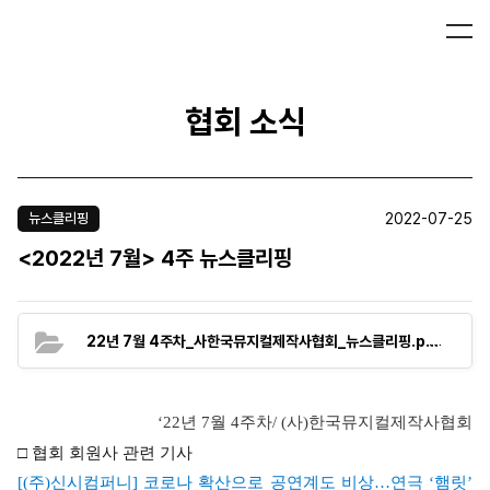
협회 소식
2022-07-25
뉴스클리핑
<2022년 7월> 4주 뉴스클리핑
(138.5
22년 7월 4주차_사한국뮤지컬제작사협회_뉴스클리핑.pdf
‘22
년
7
월
4
주차
/ (
사
)
한국뮤지컬제작사협회
□
협회 회원사 관련 기사
[(
주
)
신시컴퍼니
]
코로나 확산으로 공연계도 비상
…
연극
‘
햄릿
’