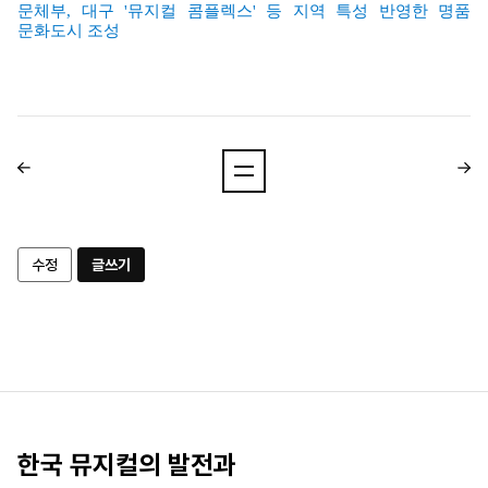
문체부
,
대구
'
뮤지컬 콤플렉스
'
등 지역 특성 반영한 명품
문화도시 조성
수정
글쓰기
한국 뮤지컬의 발전과