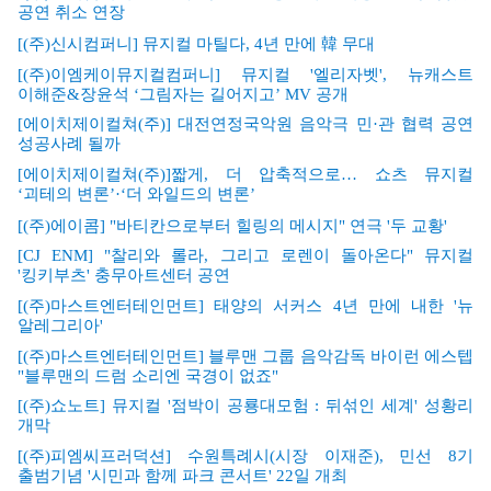
공연 취소 연장
[(
주
)
신시컴퍼니
]
뮤지컬 마틸다
, 4
년 만에 韓 무대
[(
주
)
이엠케이뮤지컬컴퍼니
]
뮤지컬
'
엘리자벳
',
뉴캐스트
이해준
&
장윤석
‘
그림자는 길어지고
’ MV
공개
[
에이치제이컬쳐
(
주
)]
대전연정국악원 음악극 민
·
관 협력 공연
성공사례 될까
[
에이치제이컬쳐
(
주
)]
짧게
,
더 압축적으로
…
쇼츠 뮤지컬
‘
괴테의 변론
’·‘
더 와일드의 변론
’
[(
주
)
에이콤
] "
바티칸으로부터 힐링의 메시지
"
연극
'
두 교황
'
[CJ ENM] "
찰리와 롤라
,
그리고 로렌이 돌아온다
"
뮤지컬
'
킹키부츠
'
충무아트센터 공연
[(
주
)
마스트엔터테인먼트
]
태양의 서커스
4
년 만에 내한
'
뉴
알레그리아
'
[(
주
)
마스트엔터테인먼트
]
블루맨 그룹 음악감독 바이런 에스텝
"
블루맨의 드럼 소리엔 국경이 없죠
"
[(
주
)
쇼노트
]
뮤지컬
'
점박이 공룡대모험
:
뒤섞인 세계
'
성황리
개막
[(
주
)
피엠씨프러덕션
]
수원특례시
(
시장 이재준
),
민선
8
기
출범기념
'
시민과 함께 파크 콘서트
' 22
일 개최