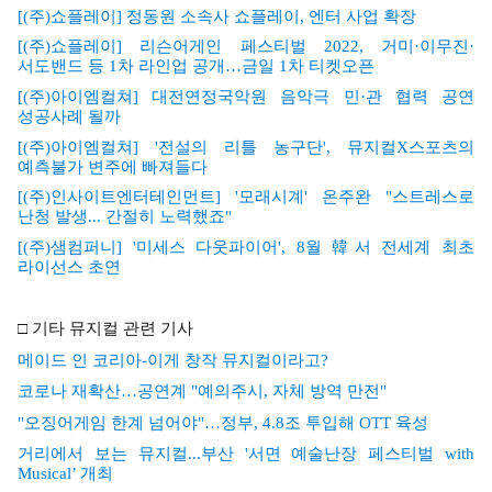
[(
주
)
쇼플레이
]
정동원 소속사 쇼플레이
,
엔터 사업 확장
[(
주
)
쇼플레이
]
리슨어게인 페스티벌
2022,
거미
·
이무진
·
서도밴드 등
1
차 라인업 공개
…
금일
1
차 티켓오픈
[(
주
)
아이엠컬쳐
]
대전연정국악원 음악극 민
·
관 협력 공연
성공사례 될까
[(
주
)
아이엠컬쳐
] '
전설의 리틀 농구단
',
뮤지컬
X
스포츠의
예측불가 변주에 빠져들다
[(
주
)
인사이트엔터테인먼트
] '
모래시계
'
온주완
"
스트레스로
난청 발생
...
간절히 노력했죠
"
[(
주
)
샘컴퍼니
] '
미세스 다웃파이어
', 8
월 韓서 전세계 최초
라이선스 초연
□
기타 뮤지컬 관련 기사
메이드 인 코리아
-
이게 창작 뮤지컬이라고
?
코로나 재확산
…
공연계
"
예의주시
,
자체 방역 만전
"
"
오징어게임 한계 넘어야
"…
정부
, 4.8
조 투입해
OTT
육성
거리에서 보는 뮤지컬
...
부산
'
서면 예술난장 페스티벌
with
Musical’
개최