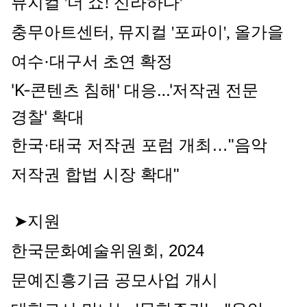
뮤지컬 '더 쇼! 신라하다'
충무아트센터, 뮤지컬 '포파이', 올가을 
여수·대구서 초연 확정
'
K-콘텐츠 침해' 대응…'
저작권 전문
경찰
' 확대
한국·태국 저작권 포럼 개최…"음악 
저작권 합법 시장 확대"
➤지원
한국문화예술위원회, 2024 
문예진흥기금 공모사업 개시