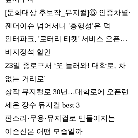
[문화대상 후보작_뮤지컬]⑤ 인종차별·
젠더이슈 넘어서니 '흥행성'은 덤
인터파크, '로터리 티켓' 서비스 오픈…
비지정석 할인
23일 종로구서 ‘또 놀러와! 대학로, 차 
없는 거리로’
창작 뮤지컬로 30년…대학로에 오픈런 
세운 장수 뮤지컬 best 3
판소리·무용·뮤지컬로 만들어지는 
이순신은 어떤 모습일까