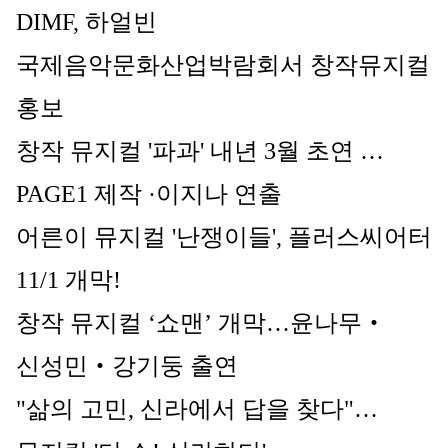
DIMF, 하얼빈 
국제음악문화산업박람회서 창작뮤지컬 
홍보
창작 뮤지컬 '파과' 내년 3월 초연 …
PAGE1 제작 ·이지나 연출
어른이 뮤지컬 '난쟁이들', 플러스씨어터 
11/1 개막!
창작 뮤지컬 ‘쇼맨’ 개막…윤나무‧
신성민‧강기둥 출연
"삶의 고민, 신라에서 답을 찾다"…