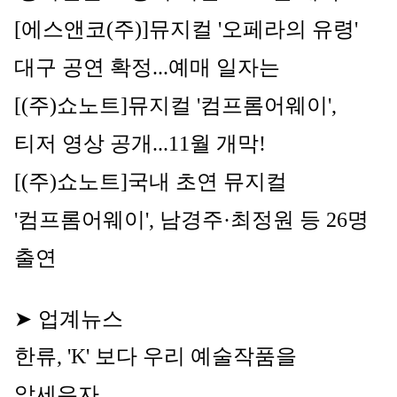
[에스앤코(주)]
뮤지컬
 '오페라의 유령' 
대구 공연 확정...예매 일자는
[(주)쇼노트]
뮤지컬 '컴프롬어웨이', 
티저 영상 공개...11월 개막!
[(주)쇼노트]
국내 초연 
뮤지컬
'컴프롬어웨이', 남경주·최정원 등 26명 
출연
➤ 업계뉴스
한류, 'K' 보다 우리 예술작품을 
앞세우자