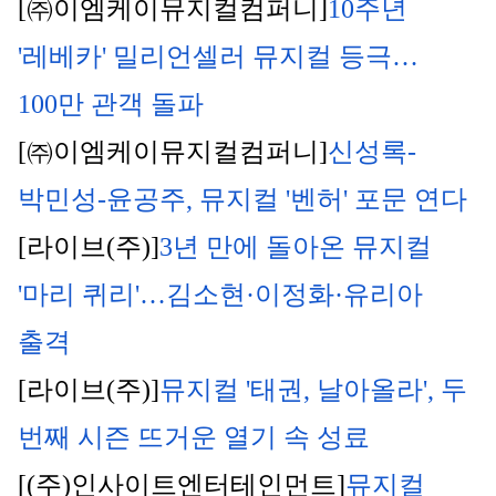
[㈜이엠케이뮤지컬컴퍼니]
10주년 
'레베카' 밀리언셀러 뮤지컬 등극…
100만 관객 돌파
[㈜이엠케이뮤지컬컴퍼니]
신성록-
박민성-윤공주, 뮤지컬 '벤허' 포문 연다
[라이브(주)]
3년 만에 돌아온 뮤지컬 
'마리 퀴리'…김소현·이정화·유리아 
출격
[라이브(주)]
뮤지컬 '태권, 날아올라', 두 
번째 시즌 뜨거운 열기 속 성료
[(주)인사이트엔터테인먼트]
뮤지컬 