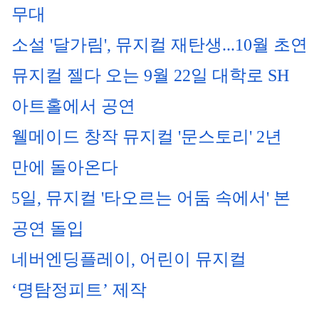
무대
소설 '달가림', 뮤지컬 재탄생...10월 초연
뮤지컬 젤다 오는 9월 22일 대학로 SH 
아트홀에서 공연
웰메이드 창작 뮤지컬 '문스토리' 2년 
만에 돌아온다
5일, 뮤지컬 '타오르는 어둠 속에서' 본 
공연 돌입
네버엔딩플레이, 어린이 뮤지컬 
‘명탐정피트’ 제작