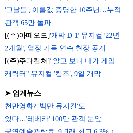
'그날들', 이름값 증명한 10주년…누적 
관객 65만 돌파
[(주)아떼오드]
'개막 D-1' 뮤지컬 '22년 
2개월', 열정 가득 연습 현장 공개
[(주)주다컬쳐]
"알고 보니 내가 게임 
캐릭터" 뮤지컬 '킴즈', 9일 개막
➤ 업계뉴스
천만영화? '백만 뮤지컬'도 
있다…'레베카' 100만 관객 눈앞
공연예술관람료, 9년래 최고 6.3% ↑...