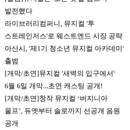
발전했다
라이브러리컴퍼니, 뮤지컬 '투 
스트레인저스'로 웨스트엔드 시장 공략
아산시, '제1기 청소년 뮤지컬 아카데미' 
출범
[개막/초연]
뮤지컬 '새벽의 입구에서' 
6월 6일 개막...초연 캐스팅 공개!
[개막/초연]
창작 뮤지컬 ‘버지니아 
울프’, 듀엣부터 솔로까지 선공개 음원 
공개