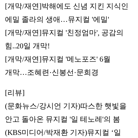
[개막/재연]
박해에도 신념 지킨 지식인 
에밀 졸라의 생애…뮤지컬 '에밀'
[개막/재연]
뮤지컬 '친정엄마', 공감의 
힘..20일 개막!
[개막/재연]
뮤지컬 '메노포즈' 6월 
개막…조혜련·신봉선·문희경
[리뷰]
(문화뉴스/강시언 기자)따스한 햇빛을 
안고 돌아온 뮤지컬 '일 테노레'의 봄
(KBS미디어/박재환 기자)
뮤지컬 ‘일 