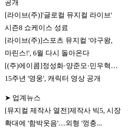
공개
[라이브(주)]
'글로컬 뮤지컬 라이브' 
시즌8 쇼케이스 성료
[라이브(주)]
스포츠 뮤지컬 '야구왕, 
마린스!', 6월 다시 돌아온다
[(주)에이콤]
정성화·양준모·민우혁…
15주년 '영웅', 캐릭터 영상 공개
➤ 업계뉴스
[뮤지컬 제작사 열전]제작사 빅5, 시장 
확대에 '함박웃음'…외형 '껑충...