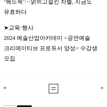
‘헤드윅’···얽히고설킨 차별, 지금도 
유효하다
➤
교육⋅행사
2024 예술산업아카데미 <공연예술 
크리에이티브 프로듀서 양성> 수강생 
모집