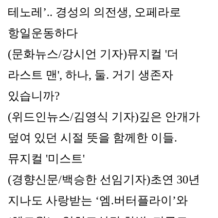
테노레’.. 경성의 의전생, 오페라로 
항일운동하다
(문화뉴스/강시언 기자)뮤지컬 '더 
라스트 맨', 하나, 둘. 거기 생존자 
있습니까?
(위드인뉴스/김영식 기자)
깊은 안개가 
덮여 있던 시절 뜻을 함께한 이들. 
뮤지컬 '미스트'
(경향신문/백승한 선임기자)초연 30년 
지나도 사랑받는 ‘엠.버터플라이’와 