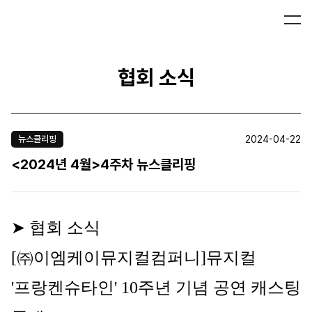
협회 소식
2024-04-22
뉴스클리핑
<2024년 4월>4주차 뉴스클리핑
➤ 협회 소식
[㈜이엠케이뮤지컬컴퍼니]
뮤지컬 
'프랑켄슈타인' 10주년 기념 공연 캐스팅 