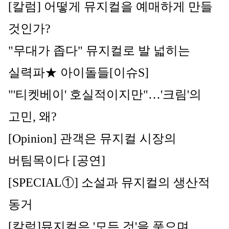
[칼럼] 어떻게 뮤지컬을 예매하게 만들 
것인가?
"무대가 좁다" 뮤지컬로 발 넓히는 
실력파★ 아이돌들[이슈S]
"'티켓베이' 호실적이지만"…'크림'의 
고민, 왜?
[Opinion] 관객은 뮤지컬 시장의 
버팀목이다 [공연]
[SPECIAL①] 소설과 뮤지컬의 생산적 
동거
[칼럼]뮤지컬은 '모든 것'을 품으며 