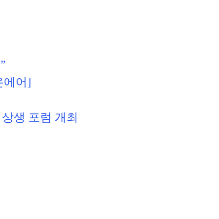
”
온에어]
 상생 포럼 개최