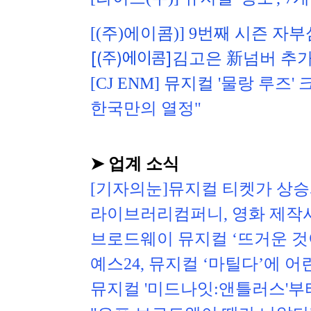
[(주)
에이콤)] 
9번째 시즌 자부
[(주)에이콤]
김고은 新넘버 추가
[CJ ENM] 
뮤지컬 '
물랑 루즈' 
한국만의 열정
"
➤ 업계 소식
[기자의눈]뮤지컬 티켓가 상승
라이브러리컴퍼니, 영화 제작사
브로드웨이 뮤지컬 ‘뜨거운 것
예스24, 뮤지컬 ‘마틸다’에 어
뮤지컬 '미드나잇:앤틀러스'부터