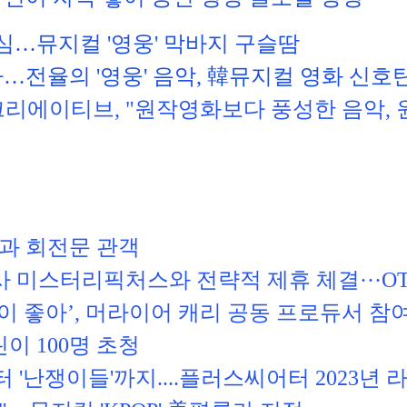
심…뮤지컬 '영웅' 막바지 구슬땀
…전율의 '영웅' 음악, 韓뮤지컬 영화 신호
크리에이티브, "원작영화보다 풍성한 음악, 
과 회전문 관객
 미스터리픽처스와 전략적 제휴 체결···OT
이 좋아’, 머라이어 캐리 공동 프로듀서 참
린이 100명 초청
 '난쟁이들'까지....플러스씨어터 2023년 