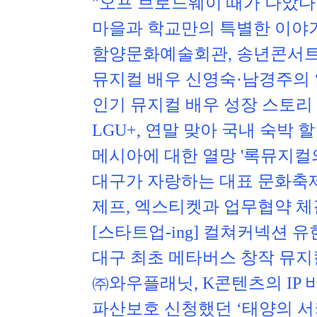
"오프 브로드웨이 때가 나았다"
마을과 학교만의 특별한 이야기
함양문화예술회관, 송년콘서트 
뮤지컬 배우 신영숙·남경주의 
인기 뮤지컬 배우 성장 스토리
LGU+, 연말 맞아 국내 숙박 
메시아에 대한 열망 '록뮤지컬
대구가 자랑하는 대표 문화축제,
제프, 엑스티켓과 업무협약 체
[스타트업-ing] 컬쳐커넥션 
대구 최초 메타버스 창작 뮤지컬
㈜와우플래닛, K콘텐츠의 IP 
파산보호 신청했던 ‘태양의 서