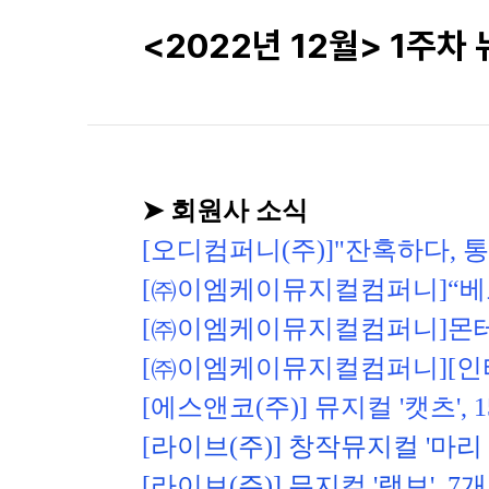
<2022년 12월> 1주차
➤ 회원사 소식
[오디컴퍼니(주)]
"잔혹하다, 
[㈜이엠케이뮤지컬컴퍼니]
“베
[㈜이엠케이뮤지컬컴퍼니]
몬테
[㈜이엠케이뮤지컬컴퍼니]
[인
[에스앤코(주)] 
뮤지컬 '캣츠',
[
라이브(주)] 
창작뮤지컬 '마리 
[
라이브(주)]
뮤지컬 '랭보', 