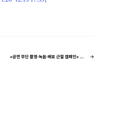
<공연 무단 촬영·녹음·배포 근절 캠페인> 뮤지컬 밀녹·밀캠 집중 신고기간 | 11월 신고현황