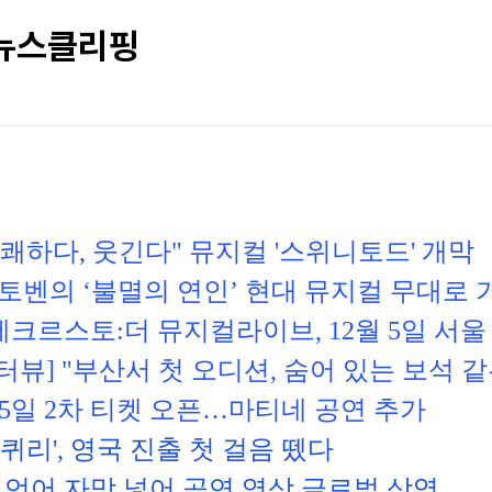
 뉴스클리핑
통쾌하다, 웃긴다" 뮤지컬 '스위니토드' 개막
토벤의 ‘불멸의 연인’ 현대 뮤지컬 무대로
크르스토:더 뮤지컬라이브, 12월 5일 서울
터뷰] "부산서 첫 오디션, 숨어 있는 보석 
 15일 2차 티켓 오픈…마티네 공연 추가
퀴리', 영국 진출 첫 걸음 뗐다
7개 언어 자막 넣어 공연 영상 글로벌 상영