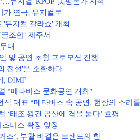
…뮤지컬 'KPOP' 美평론가 지적
가 연극, 뮤지컬로
'뮤지컬 갈라쇼' 개최
‘꿀조합’ 제주서
 무대
할인 및 공연 초청 프로모션 진행
의 전설'을 소환하다
 DIMF
결 "메타버스 문화공연 개최"
유현식 대표 “메타버스 속 공연, 현장의 소리
 ‘태조 왕건 공산에 겸을 묻다’ 호평
비즈니스 확장 앞장
커스’, 부활 비결은 브랜드의 힘