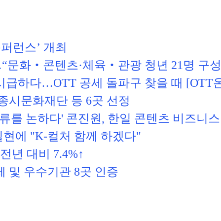
콘퍼런스’ 개최
식…“문화‧콘텐츠·체육‧관광 청년 21명 구성
시급하다…OTT 공세 돌파구 찾을 때 [OTT
종시문화재단 등 6곳 선정
한류를 논하다' 콘진원, 한일 콘텐츠 비즈니스
실현에 "K-컬처 함께 하겠다
"
년 대비 7.4%↑
 및 우수기관 8곳 인증