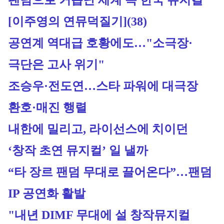
팬덤으로 거듭난 세계 속 한국 뮤지컬
[이주영의 연뮤덕질기](38)
공연계 역대급 호황에도…"소극장·
극단은 고사 위기"
조승우·전도연…스타 파워에 대극장 
환호·매진 행렬
내한에 밀리고, 라이선스에 치이던 
‘창작 초연 뮤지컬’ 일 낼까
“타 장르 팬덤 무대로 끌어온다”…팬덤 
IP 공연화 활발
"내년 DIMF 무대에 설 창작뮤지컬 