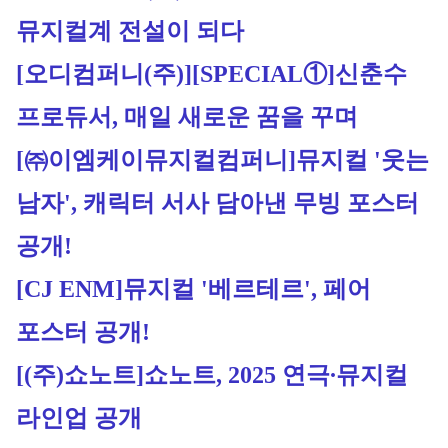
뮤지컬계 전설이 되다
[오디컴퍼니(주)]
[SPECIAL①]신춘수 
프로듀서, 매일 새로운 꿈을 꾸며
[㈜이엠케이뮤지컬컴퍼니]
뮤지컬 '웃는 
남자', 캐릭터 서사 담아낸 무빙 포스터 
공개!
[CJ ENM]
뮤지컬 '베르테르', 페어 
포스터 공개!
[(주)쇼노트]
쇼노트, 2025 연극∙뮤지컬 
라인업 공개