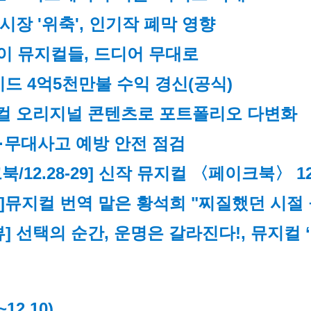
시장 '위축', 인기작 폐막 영향
던 이 뮤지컬들, 드디어 무대로
와이드 4억5천만불 수익 경신(공식)
컬 오리지널 콘텐츠로 포트폴리오 다변화
·무대사고 예방 안전 점검
12.28-29] 신작 뮤지컬 〈페이크북〉 1
]
뮤지컬 번역 맡은 황석희 "찌질했던 시절
뷰] 선택의 순간, 운명은 갈라진다!, 뮤지컬 
~12.10)