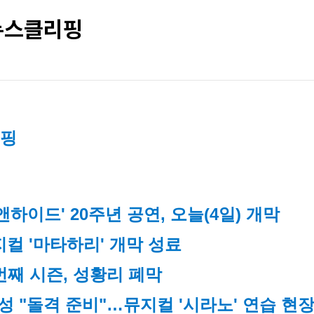
 뉴스클리핑
리핑
하이드' 20주년 공연, 오늘(4일) 개막
컬 '마타하리' 개막 성료
 번째 시즌, 성황리 폐막
 "돌격 준비"…뮤지컬 '시라노' 연습 현