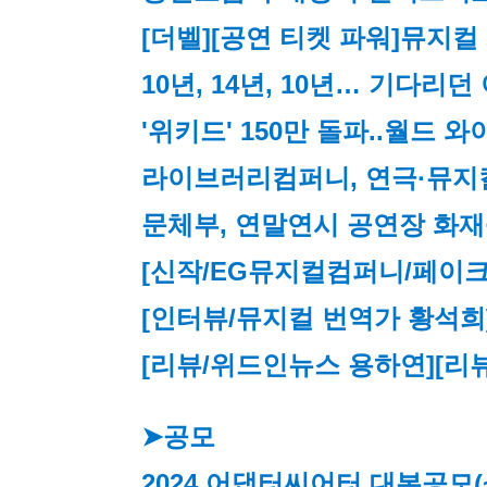
[더벨][공연 티켓 파워]뮤지컬 
10년, 14년, 10년… 기다리
'위키드' 150만 돌파..월드 
라이브러리컴퍼니, 연극·뮤지
문체부, 연말연시 공연장 화재
[신작/
EG뮤지컬컴퍼니/페이크북/
[인터뷰/뮤지컬 번역가 황석희
[리뷰/위드인뉴스 용하연]
[리
➤공모
2024 어댑터씨어터 대본공모
(