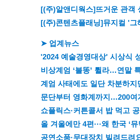
[(주)알앤디웍스]
뜨거운 관객 
[(주)콘텐츠플래닝]
뮤지컬 '그
➤ 업계뉴스
'2024 예술경영대상' 시상식 
비상계엄 ‘불똥’ 튈라…연말 
계엄 사태에도 일단 차분하지
문단부터 영화계까지…200여
쇼플릭스·커튼콜서 밥 먹고 
올 겨울에만 4편···왜 한국 
공연소품·무대장치 빌려드려요