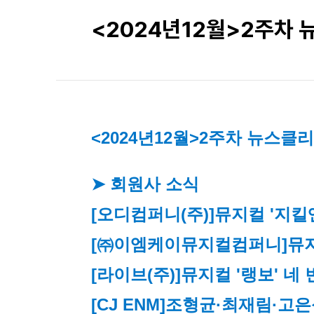
<2024년12월>2주차
<2024년12월>2주차 뉴스클
➤ 회원사 소식
[오디컴퍼니(주)]
뮤지컬 '지킬앤
[㈜이엠케이뮤지컬컴퍼니]
뮤지
[라이브(주)]
뮤지컬 '랭보' 네
[CJ ENM]
조형균·최재림·고은성