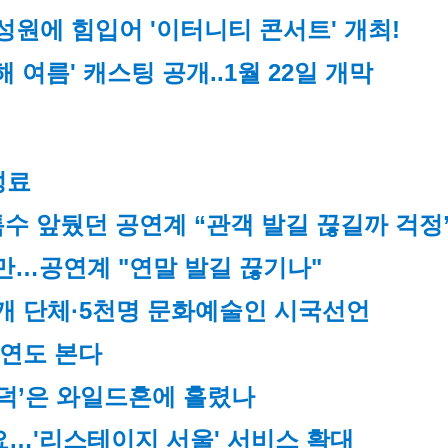
성원에 힘입어 '이터니티 콘서트' 개최!
해 여름' 캐스팅 공개..1월 22일 개막
성료
특수 앞뒀던 공연계 “관객 발길 끊길까 걱정
만…공연계 "연말 발길 끊기나"
개 단체·5천명 문화예술인 시국선언
공연도 본다
‘뮤덕’은 와일드혼에 홀렸나
…'리스테이지 서울' 서비스 확대