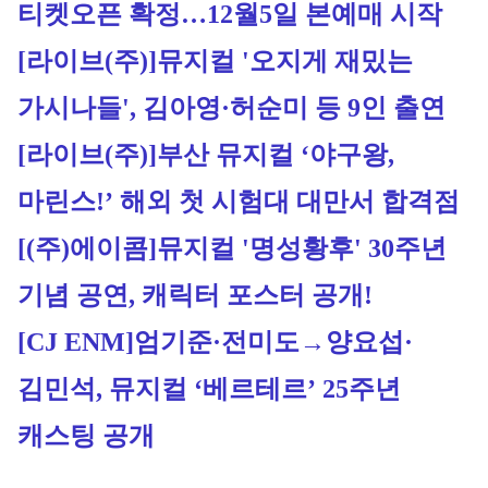
티켓오픈 확정…12월5일 본예매 시작
[라이브(주)]
뮤지컬 '오지게 재밌는 
가시나들', 김아영·허순미 등 9인 출연
[라이브(주)]
부산 뮤지컬 ‘야구왕, 
마린스!’ 해외 첫 시험대 대만서 합격점
[(주)에이콤]
뮤지컬 '명성황후' 30주년 
기념 공연, 캐릭터 포스터 공개!
[CJ ENM]
엄기준·전미도→양요섭·
김민석, 뮤지컬 ‘베르테르’ 25주년 
캐스팅 공개 