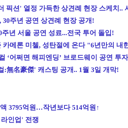
더 픽션' 열정 가득한 상견례 현장 스케치.. 
, 30주년 공연 상견례 현장 공개!
0주년 서울 공연 성료...전국 투어 돌입!
존 카메론 미첼, 성탄절에 온다 "6년만의 내
지컬 ‘어쩌면 해피엔딩’ 브로드웨이 공연 투
:無名豪傑' 캐스팅 공개.. 1월 3일 개막!
 3795억원…작년보다 514억원↑
 라인업' 전쟁