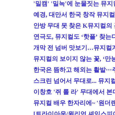
'밀캠' '밀녹'에 눈물짓는 뮤
예경, 대만서 한국 창작 뮤지컬
안방 무대 못 찾은 K뮤지컬의 
연극도, 뮤지컬도 ‘핫플’ 찾
개막 전 넘버 맛보기…뮤지컬
뮤지컬의 보이지 않는 꽃, ‘만능
한국은 뜸하고 해외는 활발···
스크린 넘어서 무대로... 뮤지
이창호 '쥐 롤 라' 무대에서 
뮤지컬 배우 한자리에~ '원더랜드
[트라이아웃/윌리엄 셰익스피어: