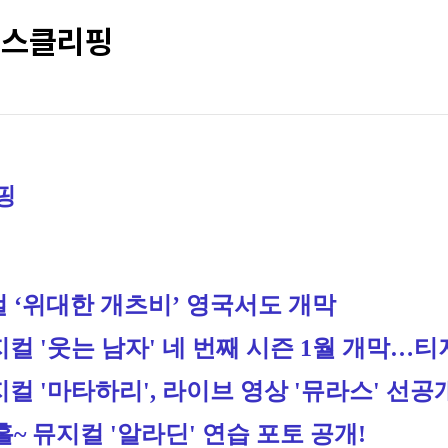
뉴스클리핑
핑
 ‘위대한 개츠비’ 영국서도 개막
컬 '웃는 남자' 네 번째 시즌 1월 개막…티
컬 '마타하리', 라이브 영상 '뮤라스' 선공
~ 뮤지컬 '알라딘' 연습 포토 공개!