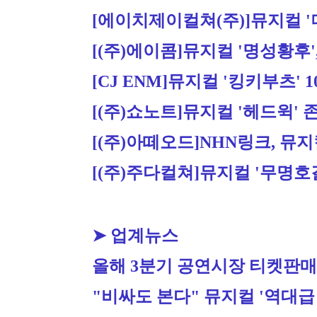
[에이치제이컬쳐(주)]
뮤지컬 '
[(주)에이콤]
뮤지컬 '명성황후'
[CJ ENM]
뮤지컬 '킹키부츠' 1
[(주)쇼노트]
뮤지컬 '헤드윅' 
[(주)아떼오드]
NHN링크, 뮤
[(주)주다컬쳐]
뮤지컬 '무명호걸
➤ 업계뉴스
올해 3분기 공연시장 티켓판매액
"비싸도 본다" 뮤지컬 '역대급