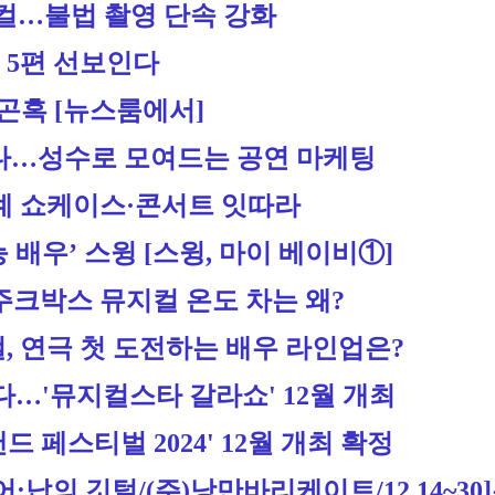
지컬…불법 촬영 단속 강화
 5편 선보인다
곤혹 [뉴스룸에서]
는다…성수로 모여드는 공연 마케팅
계 쇼케이스·콘서트 잇따라
 배우’ 스윙 [스윙, 마이 베이비①]
주크박스 뮤지컬 온도 차는 왜?
컬, 연극 첫 도전하는 배우 라인업은?
본다…'뮤지컬스타 갈라쇼' 12월 개최
 페스티벌 2024' 12월 개최 확정
납의 깃털/(주)낭만바리케이트/12.14~30]