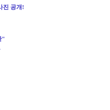
사진 공개!
한"
자