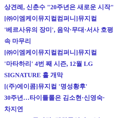
상견례, 신춘수 "20주년은 새로운 시작"
[㈜이엠케이뮤지컬컴퍼니]
뮤지컬 
'베르사유의 장미', 음악·무대·서사 호평 
속 마무리
[㈜이엠케이뮤지컬컴퍼니]
뮤지컬 
'마타하리' 4번 째 시즌, 12월 LG 
SIGNATURE 홀 개막
[(주)에이콤]
뮤지컬 '명성황후' 
30주년…타이틀롤은 김소현·신영숙·
차지연