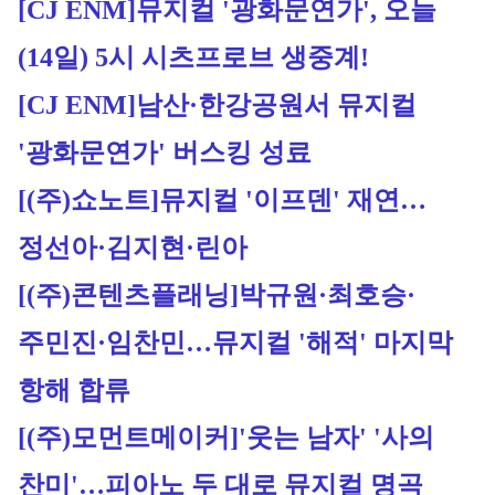
[CJ ENM]
뮤지컬 '광화문연가', 오늘
(14일) 5시 시츠프로브 생중계!
[CJ ENM]
남산·한강공원서 뮤지컬 
'광화문연가' 버스킹 성료
[(주)쇼노트]
뮤지컬 '이프덴' 재연…
정선아·김지현·린아
[(주)콘텐츠플래닝]
박규원·최호승·
주민진·임찬민…뮤지컬 '해적' 마지막 
항해 합류
[(주)모먼트메이커]
'웃는 남자' '사의 
찬미'…피아노 두 대로 뮤지컬 명곡 