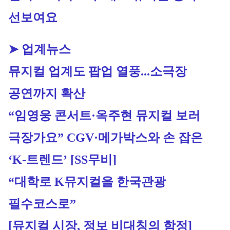
선보여요
➤ 업계뉴스
뮤지컬 업계도 팝업 열풍...소극장 
공연까지 확산
“임영웅 콘서트·옥주현 뮤지컬 보러 
극장가요” CGV·메가박스와 손 잡은 
‘K-트렌드’ [SS무비]
“대학로 K뮤지컬을 한국관광 
필수코스로”
[뮤지컬 시장, 정보 비대칭의 함정]