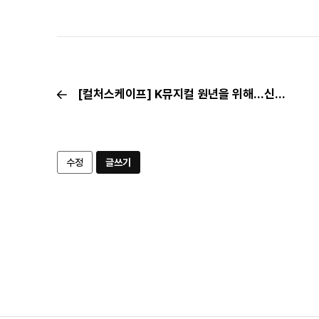
[컬처스케이프] K뮤지컬 원년을 위해…신춘수 한국뮤지컬제작사협회장 ② “글로벌 보편성과 어우러질 우리 것을 찾아서”
수정
글쓰기