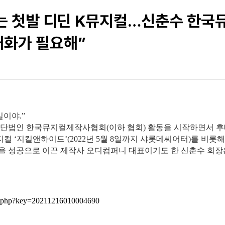
 가는 첫발 디딘 K뮤지컬…신춘수 한
대화가 필요해”
일이야.”
단법인 한국뮤지컬제작사협회(이하 협회) 활동을 시작하면서 후
컬 ‘지킬앤하이드’(2022년 5월 8일까지 샤롯데씨어터)를 비롯해
을 성공으로 이끈 제작사 오디컴퍼니 대표이기도 한 신춘수 회장
w.php?key=20211216010004690