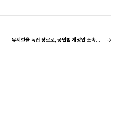
뮤지컬을 독립 장르로, 공연법 개정안 조속한 ‘국회 통과’ 촉구···뮤지컬 관련 단체들 공동성명서 발표