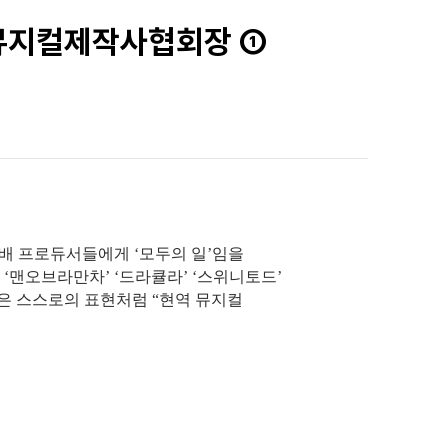
국뮤지컬제작사협회장 ①
배 프로듀서들에게 ‘모두의 일’임을
 ‘맨오브라만차’ ‘드라큘라’ ‘스위니토드’
은 스스로의 표현처럼 “현역 뮤지컬