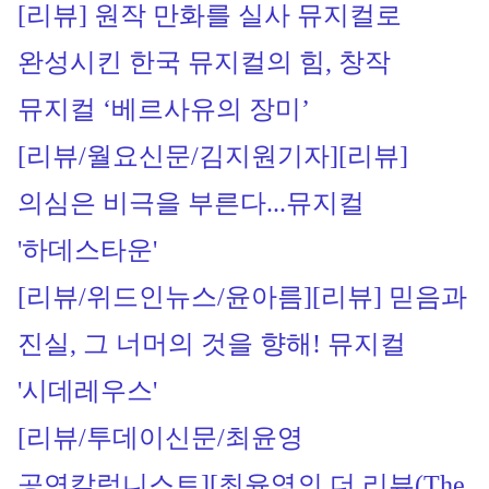
[리뷰] 원작 만화를 실사 뮤지컬로 
완성시킨 한국 뮤지컬의 힘, 창작 
뮤지컬 ‘베르사유의 장미’
[리뷰/월요신문/김지원기자]
[리뷰] 
의심은 비극을 부른다...뮤지컬 
'하데스타운'
[리뷰/위드인뉴스/윤아름]
[리뷰] 믿음과 
진실, 그 너머의 것을 향해! 뮤지컬 
'시데레우스'
[리뷰/투데이신문/최윤영 
공연칼럼니스트]
[최윤영의 더 리뷰(The 