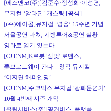
[에스앤코(주)]
김준수·정성화·이성경, 
뮤지컬 ‘알라딘’ 캐스팅 [공식]
[(주)에이콤]
뮤지컬 ‘영웅’ 15주년 기념 
서울공연 마쳐, 지방투어&공연 실황 
영화로 열기 잇는다
[CJ ENM]
K로봇 '심멎' 로맨스, 
美브로드웨이 간다…창작 뮤지컬 
‘어쩌면 해피엔딩’ 
[CJ ENM]
주크박스 뮤지컬 '광화문연가' 
10월 4번째 시즌 개막
[클립서비스(주)]
핑거버스, 플랫폼 