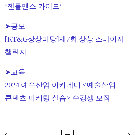
‘젠틀맨스 가이드’
➤공모
[KT&G상상마당]
제7회 상상 스테이지 
챌린지
➤교육
2024 예술산업 아카데미 <예술산업 
콘텐츠 마케팅 실습> 수강생 모집