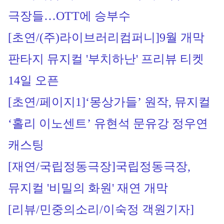
극장들…OTT에 승부수
[초연/(주)라이브러리컴퍼니]
9월 개막 
판타지 뮤지컬 '부치하난' 프리뷰 티켓 
14일 오픈
[초연/페이지1]
‘몽상가들’ 원작, 뮤지컬 
‘홀리 이노센트’ 유현석 문유강 정우연 
캐스팅
[재연/국립정동극장]
국립정동극장, 
뮤지컬 '비밀의 화원' 재연 개막
[리뷰/민중의소리/이숙정 객원기자]