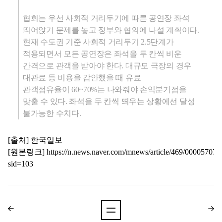
협회는 우선 사회적 거리두기에 따른 공연장 좌석
띄어앉기 문제를 놓고 정부와 협의에 나설 계획이다.
현재 수도권 기준 사회적 거리두기
2.5
단계가
적용되면서 모든 공연장은 좌석을 두 칸씩 비운
간격으로 관객을 받아야 한다. 대규모 극장의 경우
대관료 등 비용을 감안했을 때 유료
관객점유율이
60~70
%는 나와줘야 손익분기점을
맞출 수 있다. 좌석을 두 칸씩 띄우는 상황에선 달성
불가능한 수치다.
[출처] 한국일보
[원본링크]
https://n.news.naver.com/mnews/article/469/000057075
sid=103