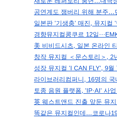
새로운 레퍼토리 풍년…대극장 
공연계도 잼버리 위해 분주…
일본판 '기생충' 매진, 뮤지컬
경향뮤지컬콩쿠르 12일···E
美 비비드시츠, 일본 온라인 
창작 뮤지컬 ＜문스토리＞, 2년
성장 뮤지컬 'I CAN FLY',
라이브러리컴퍼니, 16명의 국
토종 음원 플랫폼, 'IP·AI' 
英 웨스트앤드 진출 앞둔 뮤지컬 
똑같은 뮤지컬인데…코로나19 