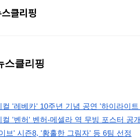
 뉴스클리핑
차 뉴스클리핑
컬 '레베카' 10주년 기념 공연 '하이라이트
컬 '벤허' 벤허-메셀라 역 무빙 포스터 공
브' 시즌8, '황홀한 그림자' 등 6팀 선정