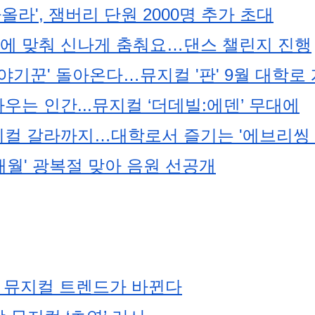
올라', 잼버리 단원 2000명 추가 초대
 곡에 맞춰 신나게 춤춰요…댄스 챌린지 진행
이야기꾼' 돌아온다…뮤지컬 '판' 9월 대학로
우는 인간...뮤지컬 ‘더데빌:에덴’ 무대에
컬 갈라까지…대학로서 즐기는 '에브리씽 
2개월' 광복절 맞아 음원 선공개
… 뮤지컬 트렌드가 바뀐다