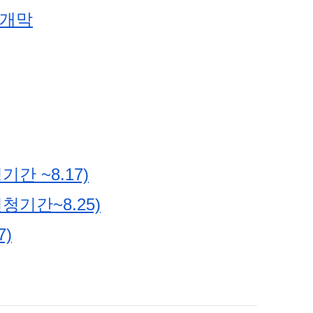
 개막
 ~8.17)
기간~8.25)
)