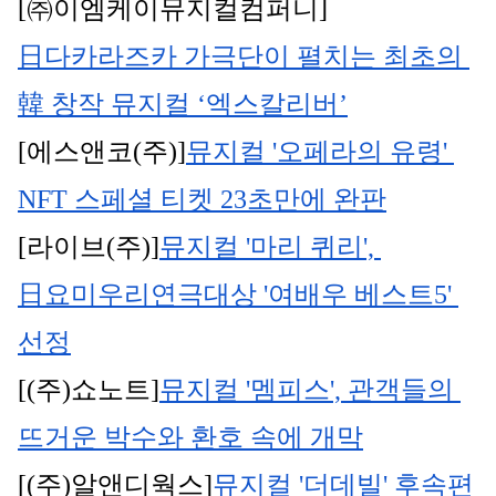
[㈜이엠케이뮤지컬컴퍼니]
日다카라즈카 가극단이 펼치는 최초의 
韓 창작 뮤지컬 ‘엑스칼리버’
[에스앤코(주)]
뮤지컬 '오페라의 유령' 
NFT 스페셜 티켓 23초만에 완판
[라이브(주)]
뮤지컬 '마리 퀴리', 
日요미우리연극대상 '여배우 베스트5' 
선정
[(주)쇼노트]
뮤지컬 '멤피스', 관객들의 
뜨거운 박수와 환호 속에 개막
[(주)알앤디웍스]
뮤지컬 '더데빌' 후속편 