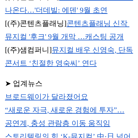
나온다…'더데빌: 에덴' 9월 초연
[(주)콘텐츠플래닝]
콘텐츠플래닝 신작 
뮤지컬 '후크' 9월 개막 …캐스팅 공개
[(주)샘컴퍼니]
뮤지컬 배우 신영숙, 단독 
콘서트 ‘친절한 영숙씨’ 연다
➤ 업계뉴스
브로드웨이가 달라졌어요
“새로운 자극, 새로운 경험에 투자”…
공연계, 충성 관람층 이동 움직임
스토리텔링의 힘 ‘K-뮤지컬’ 中·日 넘어 