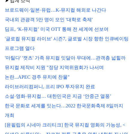
➤ 업계 소식
브로드웨이·일본·유럽…K-뮤지컬 해외로 나간다
국내외 관광객 5만 명이 모인 '대학로 축제'
딤프, ‘K-뮤지컬’ 미국 OTT 통해 전 세계에 선보여
'글로컬 뮤지컬 라이브' 시즌7, 글로벌 시장 향한 인큐베이팅 
프로그램 열다
'마틸다' '캣츠' 가족 뮤지컬 잇달아 무대에…관객층 넓힐까
뮤지컬 제작비 지원 "정당 지역위원회가 나서며 
논란...APEC 경주 유치에 찬물"
라이브러리컴퍼니, 프리 IPO 투자유치 완료
소설·영화·뮤지컬… 대한민국은 지금 ‘안중근 열풍’
한국 문화로 세계를 잇는다…2022 한국문화축제 8일까지 
개최
[윤필립의 시네마 크리티크] 한국 뮤지컬 영화의 가능성, <