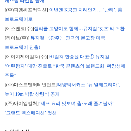
캐스팅 라인업 공개
[(주)피엠씨프러덕션]
이번엔 K공연 차례인가… ‘난타’, 美 
브로드웨이로
[에스앤코(주)]
젤리클 고양이도 함께…뮤지컬 '캣츠'의 귀환
[라이브(주)]
뮤지컬 〈광주〉 연극의 본고장 미국 
브로드웨이 진출!
[에이치제이컬쳐(주)]
 HJ컬쳐 한승원 대표① 뮤지컬 
‘어린왕자’ 대만 진출로 “한국 콘텐츠의 브랜드화, 확장성에 
주목”
[(주)마스트엔터테인먼트]
태양의서커스 ‘뉴 알레그리아’, 
높이 19m 빅탑 상량식 공개
[(주)아이엠컬처]
“셰프 요리 맛보며 춤·노래 즐겨볼까” 
‘그랜드 엑스페디션’ 첫선