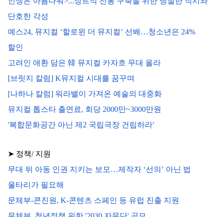
인생은 아름다워>...장르적 전통 구축을 위한 냉철한 직시와 
단호한 각성
예스24, 뮤지컬 ‘할로윈 더 뮤지컬’ 선봬…청소년은 24% 
할인
고려인 애환 담은 韓 뮤지컬 카자흐 무대 올라
[브릿지 칼럼] K뮤지컬 시대를 꿈꾸며
[나하나 칼럼] 워라밸이 가져온 예술의 대중화
뮤지컬 톱스타 출연료, 회당 2000만~3000만원
'복합문화공간 아닌 제2 국립극장 건립하라'
➤ 
정책/ 지원
무대 뒤 아동 인권 지키는 보모…제작자 ‘선의’ 아닌 법 
울타리가 필요해
문체부-콘진원, K-콘텐츠 스페인 등 유럽 진출 지원
문체부, 청년정책 위한 '2030 자문단' 공모