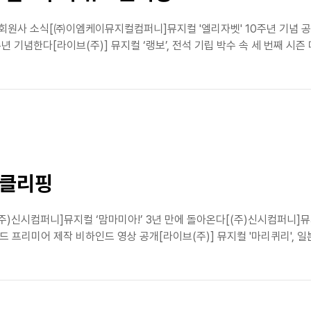
핑➤ 회원사 소식[㈜이엠케이뮤지컬컴퍼니]뮤지컬 '엘리자벳' 10주년 기념 
주년 기념한다[라이브(주)] 뮤지컬 ‘랭보’, 전석 기립 박수 속 세 번째 
스클리핑
주)신시컴퍼니]뮤지컬 ‘맘마미아!’ 3년 만에 돌아온다[(주)신시컴퍼니]뮤지
 프리미어 제작 비하인드 영상 공개[라이브(주)] 뮤지컬 '마리퀴리', 일본