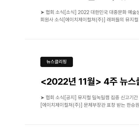
➤ 협회 소식[소식] 2022 대한민국 대중문화 예술상
회원사 소식[에이치제이컬쳐(주)] 래퍼들의 뮤지컬 '
뉴스클리핑
<2022년 11월> 4주 뉴
➤ 협회 소식[공지] 뮤지컬 밀녹밀캠 집중 신고기간
[에이치제이컬쳐(주)] 문체부장관 표창 받는 한승원[