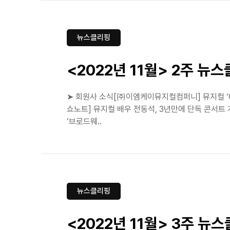
뉴스클리핑
<2022년 11월> 2주 뉴
➤ 회원사 소식[㈜이엠케이뮤지컬컴퍼니] 뮤지컬 ‘베
쇼노트] 뮤지컬 배우 전동석, 3년만에 단독 콘서트 개
‘브로드웨..
뉴스클리핑
<2022년 11월> 3주 뉴