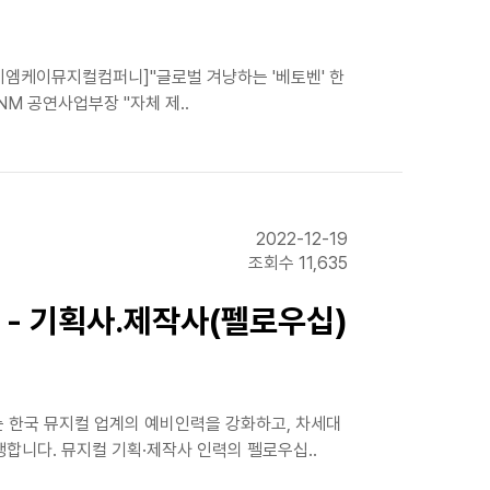
㈜이엠케이뮤지컬컴퍼니]"글로벌 겨냥하는 '베토벤' 한
NM 공연사업부장 "자체 제..
2022-12-19
조회수 11,635
 - 기획사․제작사(펠로우십)
터는 한국 뮤지컬 업계의 예비인력을 강화하고, 차세대
합니다. 뮤지컬 기획·제작사 인력의 펠로우십..