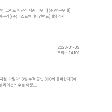
공연, 그랜드 피날레 시즌 마무리[(주)연우무대]
시즌 마무리[(주)마스트엔터테인먼트]태양의서..
2023-01-09
조회수 14,101
컬 '마틸다', 8일 누적 공연 300회 돌파한다[㈜
 라이선스 수출 확정....