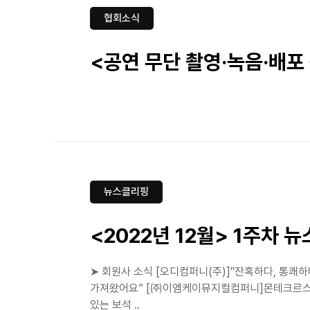
협회소식
<공연 무단 촬영·녹음·배포
뉴스클리핑
<2022년 12월> 1주차 
➤ 회원사 소식 [오디컴퍼니(주)]"잔혹하다, 통쾌
가져왔어요” [㈜이엠케이뮤지컬컴퍼니]몬테크르스토:
있는 보석 ..