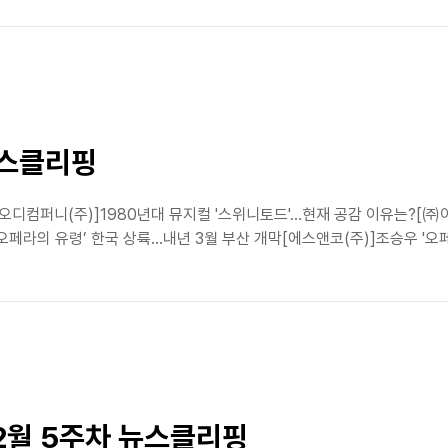
뉴스클리핑
식[오디컴퍼니(주)]1980년대 뮤지컬 '스위니토드'…현재 공감 이유는
오페라의 유령’ 한국 상륙…내년 3월 부산 개막[에스앤코(주)]조승우 '오페
 12월 5주차 뉴스클리핑