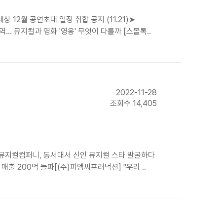
 12월 공연초대 일정 취합 공지 (11.21)➤
… 뮤지컬과 영화 '영웅' 무엇이 다를까 [스몰톡..
2022-11-28
조회수 14,405
MK뮤지컬컴퍼니, 동서대서 신인 뮤지컬 스타 발굴하다
출 200억 돌파[(주)피엠씨프러덕션] "우리 ..