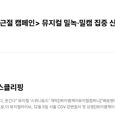
 근절 캠페인> 뮤지컬 밀녹·밀캠 집중 신
뉴스클리핑
하다, 웃긴다" 뮤지컬 '스위니토드' 개막[㈜이엠케이뮤지컬컴퍼니]“베토벤의
더 뮤지컬라이브, 12월 5일 서울 CGV 강변점서 첫 상영[㈜이엠케이뮤