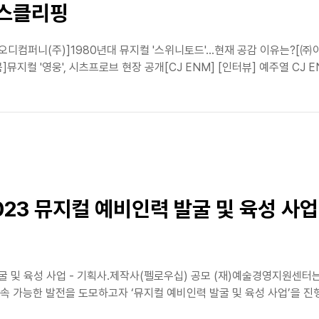
뉴스클리핑
식[오디컴퍼니(주)]1980년대 뮤지컬 '스위니토드'…현재 공감 이유는?[
뮤지컬 '영웅', 시츠프로브 현장 공개[CJ ENM] [인터뷰] 예주열 CJ E
023 뮤지컬 예비인력 발굴 및 육성 사업
발굴 및 육성 사업 - 기획사․제작사(펠로우십) 공모 (재)예술경영지원센
 가능한 발전을 도모하고자 ‘뮤지컬 예비인력 발굴 및 육성 사업’을 진행