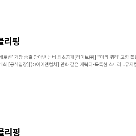
스클리핑
토벤’ 거장 숨결 담아낸 넘버 최초공개[라이브㈜] "'마리 퀴리' 고향 
최 [공식입장][㈜아이엠컬처] 만화 같은 캐릭터-독특한 스토리...뮤지컬 'S
스클리핑