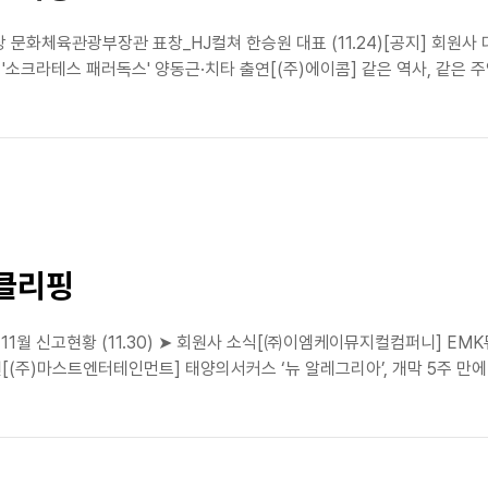
 문화체육관광부장관 표창_HJ컬쳐 한승원 대표 (11.24)[공지] 회원사 대상
소크라테스 패러독스' 양동근·치타 출연[(주)에이콤] 같은 역사, 같은 주역
스클리핑
 11월 신고현황 (11.30) ➤ 회원사 소식[㈜이엠케이뮤지컬컴퍼니] E
(주)마스트엔터테인먼트] 태양의서커스 ‘뉴 알레그리아’, 개막 5주 만에 매