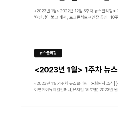
<2023년 1월> 2022년 12월 5주차 뉴스클리
'여신님이 보고 계셔', 토크콘서트→연장 공연...10
뉴스클리핑
<2023년 1월> 1주차 뉴
<2023년 1월>1주차 뉴스클리핑 ➤회원사 소식[(
이엠케이뮤지컬컴퍼니]뮤지컬 ‘베토벤’, 2023년 월드