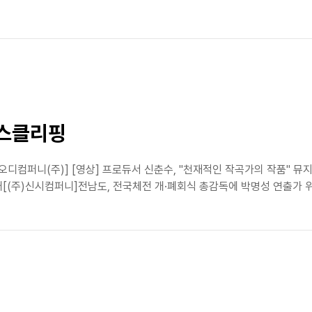
뉴스클리핑
[오디컴퍼니(주)] [영상] 프로듀서 신춘수, "천재적인 작곡가의 작품" 뮤지
 공개[(주)신시컴퍼니]전남도, 전국체전 개·폐회식 총감독에 박명성 연출가