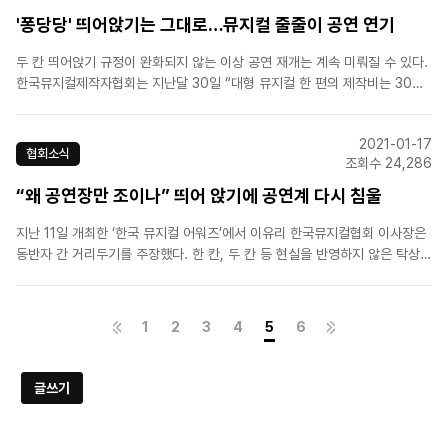
'퐁당당' 띄어앉기는 그대로…뮤지컬 줄줄이 공연 연기
두 칸 띄어앉기 규정이 완화되지 않는 이상 공연 재개는 계속 미뤄질 수 있다.
한국뮤지컬제작자협회는 지난달 30일 “대형 뮤지컬 한 편의 제작비는 30억
~150억원”이라며 “유료점유율 60~70%여야 대극장 공연의 손익분기점에
도달할 수 있다”고 호소문을 발표했다. 두 칸씩 띄는 규정에 따르면 판매할 수
2021-01-17
있는 객석이 30%이고, 그나마 다 판매되지 않기 때..
협회소식
조회수 24,286
“왜 공연장만 조이나” 띄어 앉기에 공연계 다시 침울
지난 11일 개최한 ‘한국 뮤지컬 어워즈’에서 이유리 한국뮤지컬협회 이사장은
동반자 간 거리두기를 주장했다. 한 칸, 두 칸 등 현실을 반영하지 않은 탁상행
정식 조치가 아닌 공연장 특성에 맞는 지침이 필요하다는 취지다. 앞서 한국뮤
지컬제작자협회도 거리두기 좌석제를 규탄했다.공연계는 전날 브리핑에서 두
좌석이 아닌 한 좌석 띄어앉기..
1
2
3
4
5
6
글쓰기