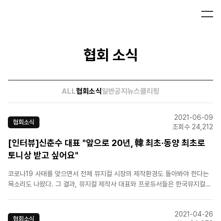
협회 소식
ALL
협회소식
일반공지
뉴스클리핑
2021-06-09
협회소식
조회수 24,212
[인터뷰]신춘수 대표 "앞으로 20년, 韓 최초·동양 최초로
토니상 받고 싶어요"
코로나19 사태를 맞으면서 전체 뮤지컬 시장의 제작환경도 돌아봐야 한다는
목소리도 나왔다. 그 결과, 뮤지컬 제작사 대표와 프로듀서들은 한국뮤지컬제
작자협회를 출범했고, 신 대표가 초대 회장을 맡았다.그는 "코로나19로 시작
된 문제가 전체 뮤지컬 시장의 제작방식에 대한 고민으로 이어졌다. 제작방식
2021-04-26
이 합리적으로 바뀌어야 한다는 목소리가 나왔다. 또 배..
협회소식