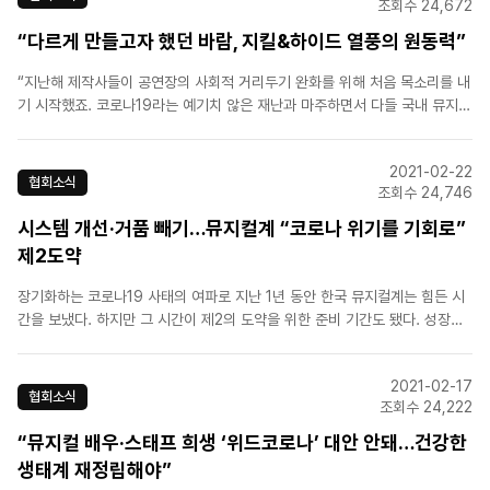
조회수 24,672
“다르게 만들고자 했던 바람, 지킬&하이드 열풍의 원동력”
“지난해 제작사들이 공연장의 사회적 거리두기 완화를 위해 처음 목소리를 내
기 시작했죠. 코로나19라는 예기치 않은 재난과 마주하면서 다들 국내 뮤지컬
계에 문제가 많다는 걸 절감한 거죠.”한국뮤지컬제작자협회는 표준계약서를
작성하고 합리적 제작방식을 도입해 공연이 중단되거나 취소되면 배우와 스태
2021-02-22
프에게 보상하는 시스템을 갖추는 방안을 추진할 계획이다.[출처] 국..
협회소식
조회수 24,746
시스템 개선·거품 빼기…뮤지컬계 “코로나 위기를 기회로”
제2도약
장기화하는 코로나19 사태의 여파로 지난 1년 동안 한국 뮤지컬계는 힘든 시
간을 보냈다. 하지만 그 시간이 제2의 도약을 위한 준비 기간도 됐다. 성장하
는 시장 규모에 가려져 미처 몰랐거나 모른 척해왔던 문제점이 터져 나오며 업
계 관계자들에게 변화의 필요성을 일깨운 것이다. 신춘수 오디컴퍼니 대표는
2021-02-17
“예기치 못한 재난과 마주하면서 뮤지컬 시스템에 ..
협회소식
조회수 24,222
“뮤지컬 배우·스태프 희생 ‘위드코로나’ 대안 안돼…건강한
생태계 재정립해야”