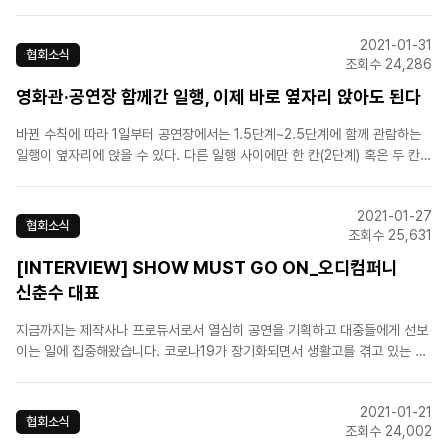
기존 '두 칸 띄어앉기'에서 '한 칸 띄어앉기'로 변경되며 공연을 진행할 수 있는
최소한의 환경이 조성된 것. 이와 같은 지침 완화가 있기까지 뮤지컬인들의 꾸
2021-01-31
준한 단체 행동과 간절한 호소가 있었고, 신춘수 대..
협회소식
조회수 24,286
영화관·공연장 함께간 일행, 이제 바로 옆자리 앉아도 된다
바뀐 수칙에 따라 1일부터 공연장에서는 1.5단계~2.5단계에 함께 관람하는
일행이 옆자리에 앉을 수 있다. 다른 일행 사이에만 한 칸(2단계) 혹은 두 칸
(2.5단계)씩 좌석을 띄우게 된다. 영화관은 '동반자 외 띄우기'와 '모든 좌석
한 칸 띄우기' 중 선택할 수 있다. 다만 영화관 오후 9시 이후 운영중단, 공연
2021-01-27
장ㆍ영화관 음식물 섭취 금지 수..
협회소식
조회수 25,631
[INTERVIEW] SHOW MUST GO ON_오디컴퍼니
신춘수 대표
지금까지는 제작사나 프로듀서로서 열심히 공연을 기획하고 대중들에게 선보
이는 일에 집중해왔습니다. 코로나19가 장기화되면서 생활고를 겪고 있는 배
우와 스태프, 공연 종사자들을 돕는 방법에 대해 심도있게 고민하기 시작했어
요. 지난 여름, 8개의 큰 회사가 모여 ‘Show Must Go On’이 라는 기부 콘
2021-01-21
서트를 준비했습니다. 그런데 저희가 코로나19로 모였지..
협회소식
조회수 24,002