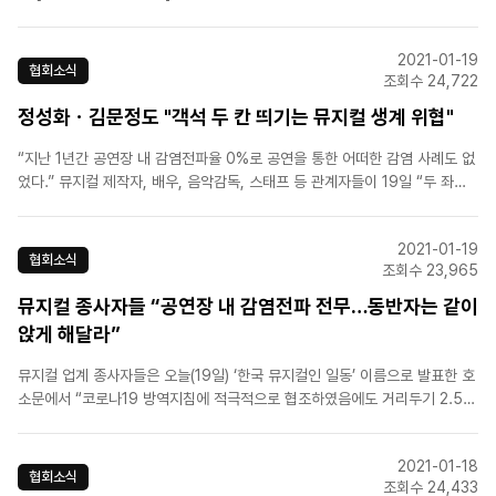
실은 수입이 제로였다는 것이죠. 더 버텨낼 수 있을까… 이제는 체념한 상태
죠."공연업계는 현실적인 개선을 요구했습니다.[신춘수 / 한국뮤지컬제작자협
2021-01-19
회 추진위원장]"동반자 간 거리, 함께..
협회소식
조회수 24,722
정성화ㆍ김문정도 "객석 두 칸 띄기는 뮤지컬 생계 위협"
“지난 1년간 공연장 내 감염전파율 0%로 공연을 통한 어떠한 감염 사례도 없
었다.” 뮤지컬 제작자, 배우, 음악감독, 스태프 등 관계자들이 19일 “두 좌석
띄어앉기가 아닌 '동반자 외 거리두기' 적용으로 방역 수칙을 수정해달라”고
호소문을 발표했다.음악감독 김문정, 배우 정성화ㆍ남경주ㆍ최정원ㆍ양준모
2021-01-19
등이 포함된 한국뮤지컬협회(이사장 이유리), ..
협회소식
조회수 23,965
뮤지컬 종사자들 “공연장 내 감염전파 전무…동반자는 같이
앉게 해달라”
뮤지컬 업계 종사자들은 오늘(19일) ‘한국 뮤지컬인 일동’ 이름으로 발표한 호
소문에서 “코로나19 방역지침에 적극적으로 협조하였음에도 거리두기 2.5단
계 장기화로 명맥을 이어나가기 힘든 절박한 상황”이라고 밝혔습니다. 이어
“공연 산업과 업종 특성에 맞는 맞춤형 핀셋 방역 정책이 필요하다”며 “한 칸
2021-01-18
혹은 두 칸씩 띄어 앉는 지..
협회소식
조회수 24,433