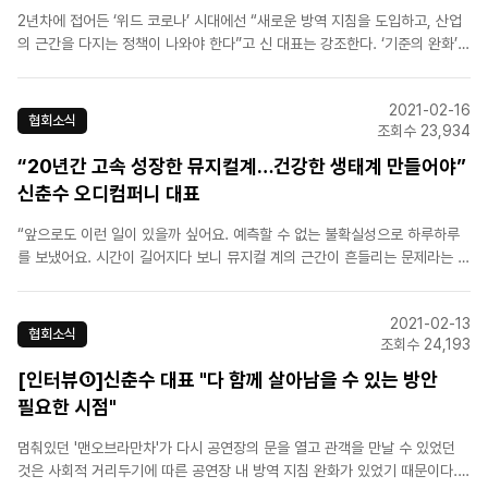
2년차에 접어든 ‘위드 코로나’ 시대에선 “새로운 방역 지침을 도입하고, 산업
의 근간을 다지는 정책이 나와야 한다”고 신 대표는 강조한다. ‘기준의 완화’와
체계적인 지원도 필요하다. 사실 지금의 뮤지컬 계는 벼랑 끝에서 가까스로 버
티고 있다. 스태프, 배우, 제작사 모두가 계약서에 명시한 상황이 아닌데도 자
2021-02-16
발적 희생으로 무대를 올린다. “모든 배우와 스태..
협회소식
조회수 23,934
“20년간 고속 성장한 뮤지컬계…건강한 생태계 만들어야”
신춘수 오디컴퍼니 대표
“앞으로도 이런 일이 있을까 싶어요. 예측할 수 없는 불확실성으로 하루하루
를 보냈어요. 시간이 길어지다 보니 뮤지컬 계의 근간이 흔들리는 문제라는 공
통의 인식이 나오게 됐어요.” 신 대표는 지금 주요 제작사와 함께 한국제작사
협회 출범을 준비하고 있다. 초대 회장은 신 대표가 맡는다.[출처] 헤럴드경제
2021-02-13
[원본링크] https://news.naver.c..
협회소식
조회수 24,193
[인터뷰①]신춘수 대표 "다 함께 살아남을 수 있는 방안
필요한 시점"
멈춰있던 '맨오브라만차'가 다시 공연장의 문을 열고 관객을 만날 수 있었던
것은 사회적 거리두기에 따른 공연장 내 방역 지침 완화가 있었기 때문이다.