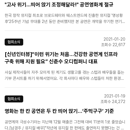
"고사 위기...띄어 앉기 조정해달라!" 공연영화계 절규
한국 창작 뮤지컬 최초로 브로드웨이와 웨스트엔드에 진출한 뮤지컬 '명성황
후'25주년 기념 무대를 2년 동안 준비했지만 본 공연은 개막을 무기한 연기했
습니다.조승우 주연으로 화제를 모았던 '맨 오브 라만차'도 다음 달로 연기됐
고 '고스트' '그날들' '호프'도 공연을 중단했습니다. 현재 '좌석 두 칸 띄어 앉
2021-01-20
기'로는 공연을 지속하기 어렵다는 겁니다...
협회소식
조회수 22,617
[신년인터뷰]“이런 위기는 처음…건강한 공연계 인프라
구축 위해 지원 필요” 신춘수 오디컴퍼니 대표
사실 제작사들이 자주 모이게 된 계기도 생활고를 겪는 스텝과 배우들을 돕는
기부 콘서트를 하기 위해서였어요. 각 회사마다 배우와 스텝들이 처한 환경을
너무 잘 알고 있으니까요. 공연은 기본적으로 프리랜서 계약으로 진행되기 때
문에 (취소되면) 그들은 수입이 전무한 상태가 되고, 당연히 생활고를 겪게 돼
2021-01-19
요. 해당 사항이 없는 사람도 있겠지만, 제 생각에 뮤지컬..
협회소식
조회수 24,272
영화는 한 칸 공연은 두 칸 띄어 앉기…‘주먹구구’ 기준
공연계의 극성수기라는 지난해 12월 매출은 그전해 대비 11분의 1로 줄었습니
다.[남경주 / 뮤지컬 배우]"작년에 뮤지컬 한 편에도 출연하지 못했다는 건 사