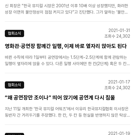
신 회장은 “한국 뮤지컬 시장은 2001년 이후 10배 이상 성장했지만, 화려한
성장 이면의 불안정성이 점점 커지고 있다”고 진단했다. 그가 말하는 ‘불안정
성’은 브로드웨이와 달리, 투자금을 100% 마련하지 않은 상태로 공연을 올리
는 국내 시장 특유의 제작 관행을 일컫는 것이다.실제로 많은 제작사들이 투자
2021-01-31
유치에 실패해 프로듀서..
협회소식
조회수 24,302
영화관·공연장 함께간 일행, 이제 바로 옆자리 앉아도 된다
바뀐 수칙에 따라 1일부터 공연장에서는 1.5단계~2.5단계에 함께 관람하는
일행이 옆자리에 앉을 수 있다. 다른 일행 사이에만 한 칸(2단계) 혹은 두 칸
(2.5단계)씩 좌석을 띄우게 된다. 영화관은 '동반자 외 띄우기'와 '모든 좌석
한 칸 띄우기' 중 선택할 수 있다. 다만 영화관 오후 9시 이후 운영중단, 공연
2021-01-17
장ㆍ영화관 음식물 섭취 금지 수..
협회소식
조회수 24,302
“왜 공연장만 조이나” 띄어 앉기에 공연계 다시 침울
지난 11일 개최한 ‘한국 뮤지컬 어워즈’에서 이유리 한국뮤지컬협회 이사장은
동반자 간 거리두기를 주장했다. 한 칸, 두 칸 등 현실을 반영하지 않은 탁상행
정식 조치가 아닌 공연장 특성에 맞는 지침이 필요하다는 취지다. 앞서 한국뮤
지컬제작자협회도 거리두기 좌석제를 규탄했다.공연계는 전날 브리핑에서 두
2021-01-19
좌석이 아닌 한 좌석 띄어앉기..