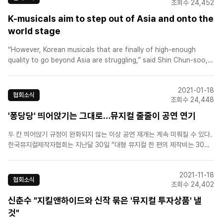
조회수 24,452
K-musicals aim to step out of Asia and onto the
world stage
“However, Korean musicals that are finally of high-enough
quality to go beyond Asia are struggling,” said Shin Chun-soo,
chair of the Board of Korean Association of Musical Producers
and the executive..
2021-01-18
협회소식
조회수 24,448
'퐁당당' 띄어앉기는 그대로…뮤지컬 줄줄이 공연 연기
두 칸 띄어앉기 규정이 완화되지 않는 이상 공연 재개는 계속 미뤄질 수 있다.
한국뮤지컬제작자협회는 지난달 30일 “대형 뮤지컬 한 편의 제작비는 30억
~150억원”이라며 “유료점유율 60~70%여야 대극장 공연의 손익분기점에
도달할 수 있다”고 호소문을 발표했다. 두 칸씩 띄는 규정에 따르면 판매할 수
2021-11-18
있는 객석이 30%이고, 그나마 다 판매되지 않기 때..
협회소식
조회수 24,402
신춘수 "지킬앤하이드와 신작 묶은 '뮤지컬 투자상품' 낼
것"