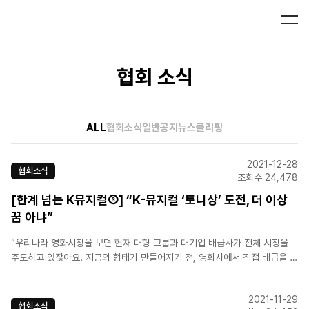
협회 소식
ALL
협회소식
일반공지
뉴스클리핑
2021-12-28
협회소식
조회수 24,478
[한계 넘는 K뮤지컬③] “K-뮤지컬 ‘토니상’ 도전, 더 이상
꿈 아냐”
“우리나라 영화시장을 보면 현재 대형 그룹과 대기업 배급사가 전체 시장을
주도하고 있잖아요. 지금의 형태가 만들어지기 전, 영화사에서 직접 배급을 했
던 시기엔 작품을 만들기 위한 자본을 투자가 아닌 철저히 개인 자본으로 운영
하는 경우가 많았죠. 쉽게 말하면, 지금의 뮤지컬 시장은 과거의 영화 시장과
2021-11-29
같다고 볼 수 있어요. 제작 불안정성을 없애는 게 지금 우..
협회소식