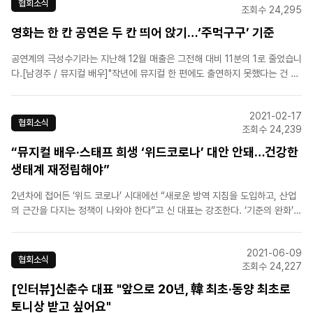
협회소식
조회수 24,295
영화는 한 칸 공연은 두 칸 띄어 앉기…‘주먹구구’ 기준
공연계의 극성수기라는 지난해 12월 매출은 그전해 대비 11분의 1로 줄었습니
다.[남경주 / 뮤지컬 배우]"작년에 뮤지컬 한 편에도 출연하지 못했다는 건 사
실은 수입이 제로였다는 것이죠. 더 버텨낼 수 있을까… 이제는 체념한 상태
죠."공연업계는 현실적인 개선을 요구했습니다.[신춘수 / 한국뮤지컬제작자협
2021-02-17
회 추진위원장]"동반자 간 거리, 함께..
협회소식
조회수 24,239
“뮤지컬 배우·스태프 희생 ‘위드코로나’ 대안 안돼…건강한
생태계 재정립해야”
2년차에 접어든 ‘위드 코로나’ 시대에선 “새로운 방역 지침을 도입하고, 산업
의 근간을 다지는 정책이 나와야 한다”고 신 대표는 강조한다. ‘기준의 완화’와
체계적인 지원도 필요하다. 사실 지금의 뮤지컬 계는 벼랑 끝에서 가까스로 버
티고 있다. 스태프, 배우, 제작사 모두가 계약서에 명시한 상황이 아닌데도 자
2021-06-09
발적 희생으로 무대를 올린다. “모든 배우와 스태..
협회소식
조회수 24,227
[인터뷰]신춘수 대표 "앞으로 20년, 韓 최초·동양 최초로
토니상 받고 싶어요"