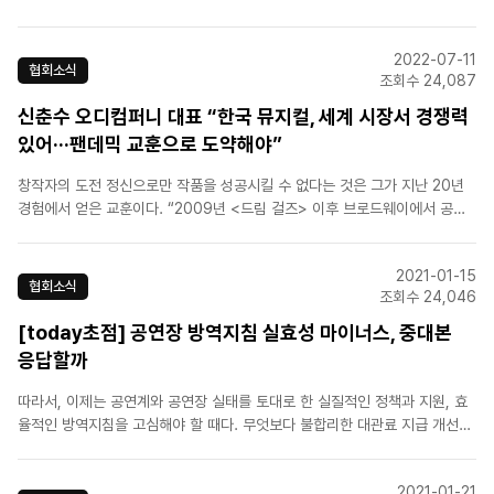
로 기대한다"며 "후속 조치로 '한국뮤지컬산업진흥법'제정법안을 준비하고 있
다. 우리나라 뮤지컬이 당당하게 미국, 영국과 함께 세계 뮤지컬 시장의 흐름
2022-07-11
을 주도할 수 있도록 앞장서겠다"고 말했다.[출처] 영남일보T..
협회소식
조회수 24,087
신춘수 오디컴퍼니 대표 “한국 뮤지컬, 세계 시장서 경쟁력
있어···팬데믹 교훈으로 도약해야”
창작자의 도전 정신으로만 작품을 성공시킬 수 없다는 것은 그가 지난 20년
경험에서 얻은 교훈이다. “2009년 <드림 걸즈> 이후 브로드웨이에서 공연
을 하는 성과까진 이뤘지만 흥행에는 실패했죠. 그 당시 미국 극장주와 얘기를
하는데, 제가 뮤지컬을 ‘꿈’이라고 하니 그는 뮤지컬을 ‘돈’이라고 하더군요. 뮤
2021-01-15
지컬은 수백명이 함께하는 작업에 많은 돈..
협회소식
조회수 24,046
[today초점] 공연장 방역지침 실효성 마이너스, 중대본
응답할까
따라서, 이제는 공연계와 공연장 실태를 토대로 한 실질적인 정책과 지원, 효
율적인 방역지침을 고심해야 할 때다. 무엇보다 불합리한 대관료 지급 개선
과 철저한 방역을&nbs..
2021-01-21