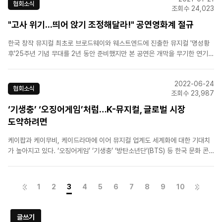
협회소식
조회수 24,023
"고사 위기...띄어 앉기 조정해달라!" 공연영화계 절규
한국 창작 뮤지컬 최초로 브로드웨이와 웨스트엔드에 진출한 뮤지컬 '명성황
후'25주년 기념 무대를 2년 동안 준비했지만 본 공연은 개막을 무기한 연기했
습니다.조승우 주연으로 화제를 모았던 '맨 오브 라만차'도 다음 달로 연기됐
고 '고스트' '그날들' '호프'도 공연을 중단했습니다. 현재 '좌석 두 칸 띄어 앉
2022-06-24
기'로는 공연을 지속하기 어렵다는 겁니다...
협회소식
조회수 23,987
‘기생충’ ‘오징어게임’처럼…K-뮤지컬, 글로벌 시장
도약하려면
케이팝과 케이무비, 케이드라마에 이어 뮤지컬 업계도 세계화에 대한 기대치
가 높아지고 있다. ‘오징어게임’ ‘기생충’ ‘방탄소년단’(BTS) 등 한국 문화 콘
텐츠가 세계인으로부터 공감과 관심을 받고 있는 상황에서, 한국 창작뮤지컬
또한 전 세계인이 함께 즐길 수 있는 콘텐츠가 될 수 있다는 것이다.지난 21부
터 23일까지 세종문화회관과 대학로 일대에서 진행된..
1
2
3
4
5
6
7
8
9
10
글쓰기