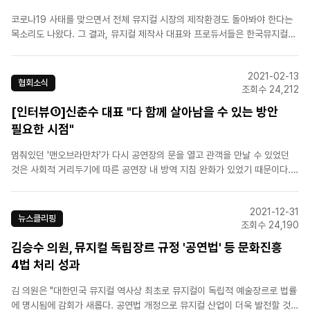
코로나19 사태를 맞으면서 전체 뮤지컬 시장의 제작환경도 돌아봐야 한다는
목소리도 나왔다. 그 결과, 뮤지컬 제작사 대표와 프로듀서들은 한국뮤지컬제
작자협회를 출범했고, 신 대표가 초대 회장을 맡았다.그는 "코로나19로 시작
된 문제가 전체 뮤지컬 시장의 제작방식에 대한 고민으로 이어졌다. 제작방식
2021-02-13
이 합리적으로 바뀌어야 한다는 목소리가 나왔다. 또 배..
협회소식
조회수 24,212
[인터뷰①]신춘수 대표 "다 함께 살아남을 수 있는 방안
필요한 시점"
멈춰있던 '맨오브라만차'가 다시 공연장의 문을 열고 관객을 만날 수 있었던
것은 사회적 거리두기에 따른 공연장 내 방역 지침 완화가 있었기 때문이다.
기존 '두 칸 띄어앉기'에서 '한 칸 띄어앉기'로 변경되며 공연을 진행할 수 있는
최소한의 환경이 조성된 것. 이와 같은 지침 완화가 있기까지 뮤지컬인들의 꾸
2021-12-31
준한 단체 행동과 간절한 호소가 있었고, 신춘수 대..
뉴스클리핑
조회수 24,190
김승수 의원, 뮤지컬 독립장르 규정 '공연법' 등 문화진흥
4법 처리 성과
김 의원은 "대한민국 뮤지컬 역사상 최초로 뮤지컬이 독립적 예술장르로 법률
에 명시됨에 감회가 새롭다. 공연법 개정으로 뮤지컬 산업이 더욱 발전할 것으