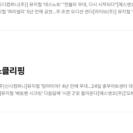
오디컴퍼니(주)] 뮤지컬 '데스노트' "전율의 무대, 다시 시작되다"[에스앤코
 '파리넬리' 5년 만에 공연…주·조연 오디션 연다[라이브(주)] 뮤지컬 '광
뉴스클리핑
(주)신시컴퍼니]뮤지컬 '맘마미아!' 4년 만에 무대...24일 충무아트센터
 '베토벤 시크릿' 다음달에 '시즌 2'로 돌아온다[에스앤코(주)]'오페라