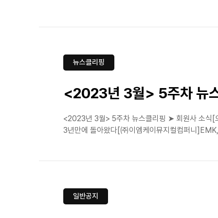
뉴스클리핑
<2023년 3월> 5주차 
<2023년 3월> 5주차 뉴스클리핑 ➤ 회원사 소식[
3년만에 돌아왔다[㈜이엠케이뮤지컬컴퍼니]EMK, '시
일반공지