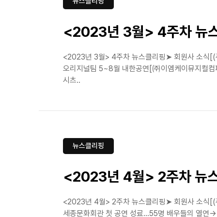
뉴스클리핑
<2023년 3월> 4주차 
<2023년 3월> 4주차 뉴스클리핑➤ 회원사 소식[
오리지널팀 5~8월 내한공연[㈜이엠케이뮤지컬컴퍼니]
시츠..
뉴스클리핑
<2023년 4월> 2주차 
<2023년 4월> 2주차 뉴스클리핑➤ 회원사 소식
세종문화회관 첫 공연 성료...55명 배우들의 열연→