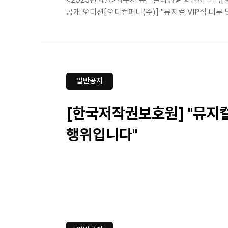
공개 오디션[오디컴퍼니(주)] "뮤지컬 VIP석 너무
일반공지
[한국저작권보호원] "뮤지
행위입니다"