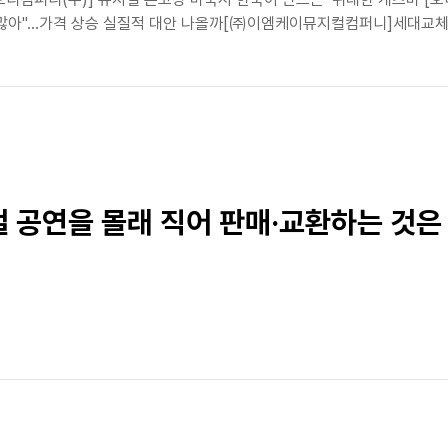
 많아"...가격 상승 실질적 대안 나올까[㈜이엠케이뮤지컬컴퍼니]세대교체 내
컬 공연을 몰래 직어 판매·교환하는 것