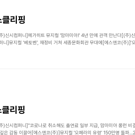
뉴스클리핑
(주)신시컴퍼니]메가히트 뮤지컬 '맘마미아!' 4년 만에 관객 만난다[(주
뮤지컬 ‘베토벤’, 재정비 거쳐 세종문화회관 무대에[에스앤코(주)]‘오페
뉴스클리핑
[(주)신시컴퍼니]"코로나로 취소해도 출연료 일부 지급, 맘마미아 롱런 
깊은 감동 이끌어[에스앤코(주)]뮤지컬 '오페라의 유령' 150만명 돌파…2