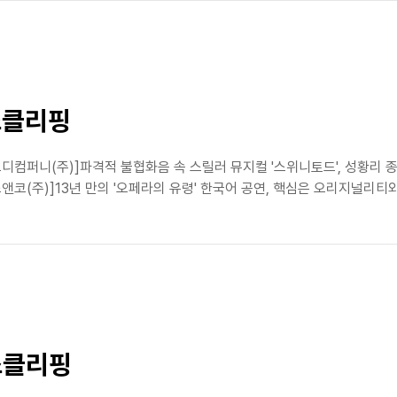
뉴스클리핑
[오디컴퍼니(주)]파격적 불협화음 속 스릴러 뮤지컬 '스위니토드', 성황
스앤코(주)]13년 만의 '오페라의 유령' 한국어 공연, 핵심은 오리지널리티
뉴스클리핑