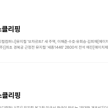
뉴스클리핑
지컬컴퍼니]뮤지컬 '모차르트!' 새 주역, 이해준·수호·유회승·김희재[에
)]최초 경복궁 근정전 뮤지컬 '세종1446' 2800석 전석 매진[에이치제
뉴스클리핑
오디컴퍼니(주)] 뮤지컬 본고장 미국서 한국이 만드는 ‘위대한 개츠비’[오