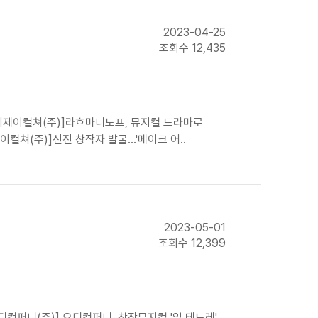
2023-04-25
조회수 12,435
이치제이컬쳐(주)]라흐마니노프, 뮤지컬 드라마로
이컬쳐(주)]신진 창작자 발굴…'메이크 어..
2023-05-01
조회수 12,399
디컴퍼니(주)] 오디컴퍼니, 창작뮤지컬 '일 테노레'