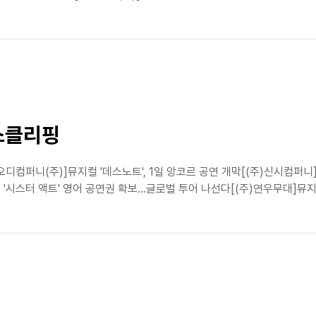
뉴스클리핑
오디컴퍼니(주)]뮤지컬 '데스노트', 1일 앙코르 공연 개막[(주)신시컴퍼니
스터 액트' 영어 공연권 확보…글로벌 투어 나선다[(주)연우무대]뮤지컬 '