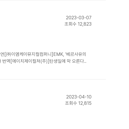
2023-03-07
조회수 12,823
리 종연[㈜이엠케이뮤지컬컴퍼니]EMK, '베르사유의
와 번역[에이치제이컬쳐(주)]탄생일에 막 오른다..
2023-04-10
조회수 12,815