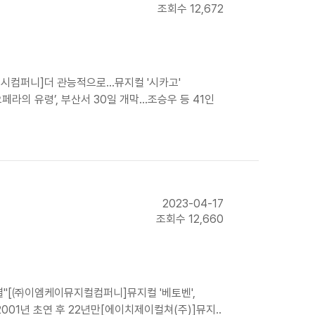
조회수 12,672
)신시컴퍼니]더 관능적으로…뮤지컬 '시카고'
라의 유령’, 부산서 30일 개막…조승우 등 41인
2023-04-17
조회수 12,660
비결"[㈜이엠케이뮤지컬컴퍼니]뮤지컬 '베토벤',
001년 초연 후 22년만[에이치제이컬쳐(주)]뮤지..