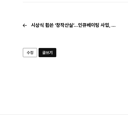
시상식 휩쓴 ‘창작산실’…인큐베이팅 사업, K-뮤지컬의 미래가 되다
수정
글쓰기