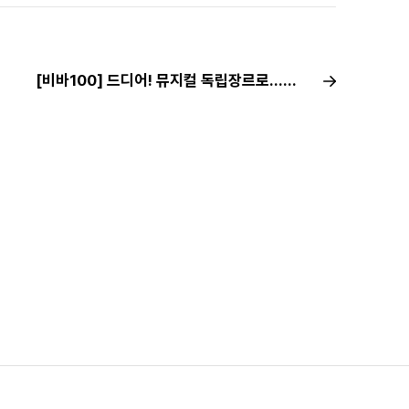
[비바100] 드디어! 뮤지컬 독립장르로…향후 행보는?