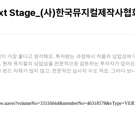
 Next Stage_(사)한국뮤지컬제작사
이 가장 좋다고 생각해요. 투자받는 과정에서 작품의 상업성에 
 현재 뮤지컬의 상업성을 전문적으로 검토하는 투자자가 없어요.
 펀드 자체가 많지 않고, 전문적인 심사자 수도 적죠. 그러다 보
postView.naver?volumeNo=33116044&memberNo=46318578&vType=VE