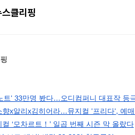
 뉴스클리핑
리핑
노트' 33만명 봤다…오디컴퍼니 대표작 등
향x알리x김히어라…뮤지컬 '프리다', 예매
컬 ‘모차르트！’ 일곱 번째 시즌 막 올랐다