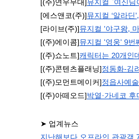
[(주)연우무대]
뮤지컬 `여신님이
[에스앤코(주)]
뮤지컬 ‘알라딘’
[라이브(주)]
뮤지컬 '야구왕, 
[(주)에이콤]
뮤지컬 '영웅' 9
[(주)쇼노트]
캐릭터는 20개인데
[(주)콘텐츠플래닝]
정동화-김려원
[(주)모먼트메이커]
정읍사예술회
[(주)아떼오드]
박열·가네코 후미
➤ 업계뉴스
지난해보다 오프라인 관광객 