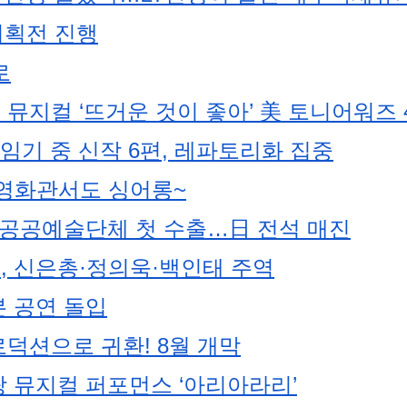
기획전 진행
로
지컬 ‘뜨거운 것이 좋아’ 美 토니어워즈 
임기 중 신작 6편, 레파토리화 집중
·영화관서도 싱어롱~
, 공공예술단체 첫 수출…日 전석 매진
스, 신은총·정의욱·백인태 주역
본 공연 돌입
로덕션으로 귀환! 8월 개막
 뮤지컬 퍼포먼스 ‘아리아라리’