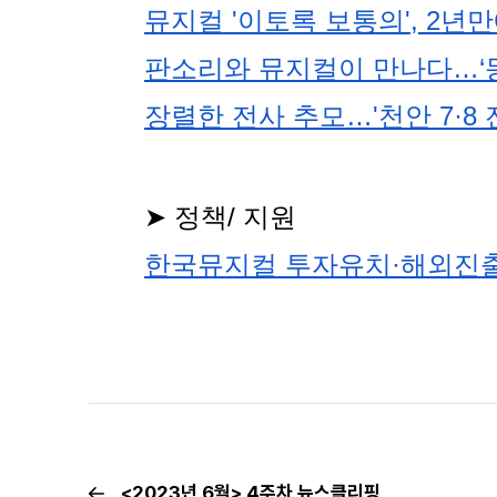
뮤지컬 '이토록 보통의', 2
판소리와 뮤지컬이 만나다…‘몽
장렬한 전사 추모…'천안 7·8
➤ 정책/ 지원
한국뮤지컬 투자유치·해외진출
<2023년 6월> 4주차 뉴스클리핑