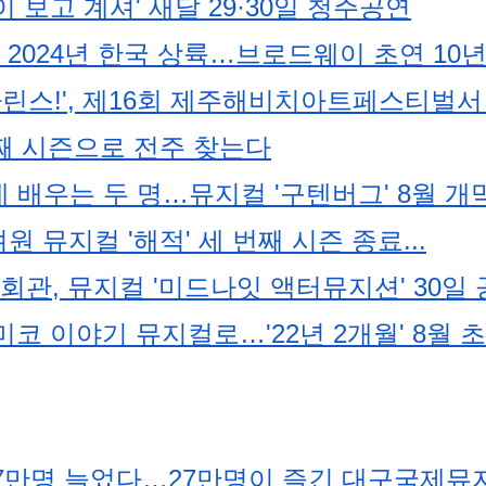
 보고 계셔' 새달 29·30일 청주공연
, 2024년 한국 상륙…브로드웨이 초연 10년
마린스!', 제16회 제주해비치아트페스티벌
번째 시즌으로 전주 찾는다
 배우는 두 명…뮤지컬 '구텐버그' 8월 개
 뮤지컬 '해적' 세 번째 시즌 종료...
관, 뮤지컬 '미드나잇 액터뮤지션' 30일
코 이야기 뮤지컬로…'22년 2개월' 8월 
7만명 늘었다…27만명이 즐긴 대구국제