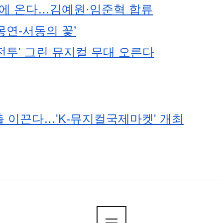
년만에 온다…김예원·임준혁 합류
연-서동의 꽃’
 전투' 그린 뮤지컬 무대 오른다
 이끈다…'K-뮤지컬국제마켓' 개최