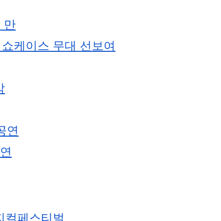
 만
서 쇼케이스 무대 선보여
막
 공연
초연
뮤지컬페스티벌