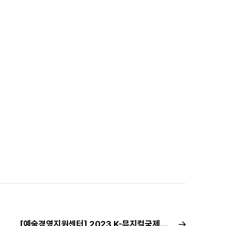
[예술경영지원센터] 2023 K-뮤지컬국제마켓(K-Musical Market) 개최 안내