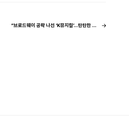
“브로드웨이 공략 나선 ‘K뮤지컬’…탄탄한 스토리·기획력이 밑바탕”