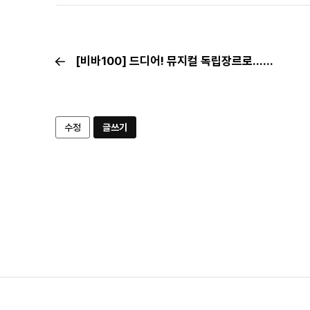
[비바100] 드디어! 뮤지컬 독립장르로…향후 행보는?
수정
글쓰기