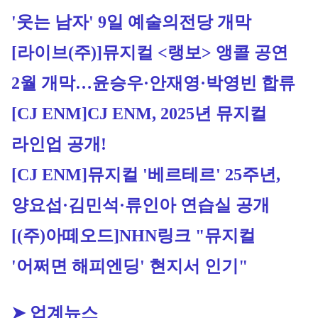
'웃는 남자' 9일 예술의전당 개막
[라이브(주)]
뮤지컬 <랭보> 앵콜 공연 
2월 개막…윤승우·안재영·박영빈 합류
[CJ ENM]
CJ ENM, 2025년 뮤지컬 
라인업 공개!
[CJ ENM]
뮤지컬 '베르테르' 25주년, 
양요섭·김민석·류인아 연습실 공개
[(주)아떼오드]
NHN링크 "뮤지컬 
'어쩌면 해피엔딩' 현지서 인기"
➤ 업계뉴스