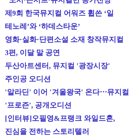
"도서·콘서트·뮤지컬만 증가전망
제9회 한국뮤지컬 어워즈 휩쓴 ‘일 
테노레’와 ‘하데스타운’
영화·실화·단편소설 소재 창작뮤지컬 
3편, 이달 말 공연
두산아트센터, 뮤지컬 '광장시장' 
주인공 오디션
'알라딘' 이어 '겨울왕국' 온다⋯뮤지컬 
'프로즌', 공개오디션
[인터뷰]
오필영&프랭크 와일드혼, 
진심을 전하는 스토리텔러