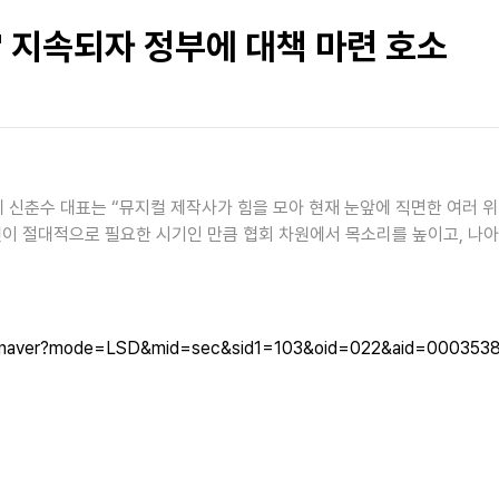
' 지속되자 정부에 대책 마련 호소
춘수 대표는 “뮤지컬 제작사가 힘을 모아 현재 눈앞에 직면한 여러 위
이 절대적으로 필요한 시기인 만큼 협회 차원에서 목소리를 높이고, 나아
ead.naver?mode=LSD&mid=sec&sid1=103&oid=022&aid=000353