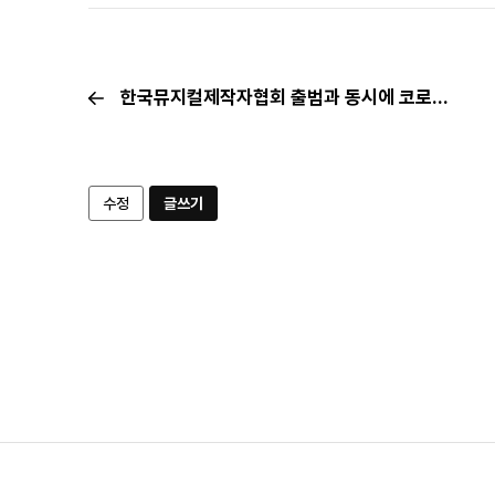
한국뮤지컬제작자협회 출범과 동시에 코로나19로 인한 공동 호소문 발표
수정
글쓰기