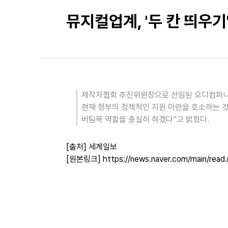
뮤지컬업계, '두 칸 띄우기
제작자협회 추진위원장으로 선임된 오디컴퍼니 신
현재 정부의 정책적인 지원 마련을 호소하는 것
버팀목 역할을 충실히 하겠다”고 밝혔다.
[출처] 세계일보
[원본링크]
https://news.naver.com/main/r