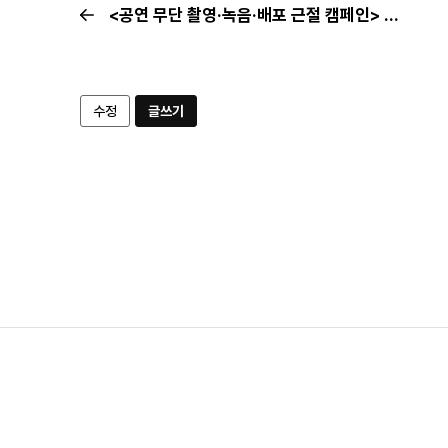
<공연 무단 촬영·녹음·배포 근절 캠페인> 뮤지컬 밀녹·밀캠 집중 신고기간 | 9월 신고현황
수정
글쓰기