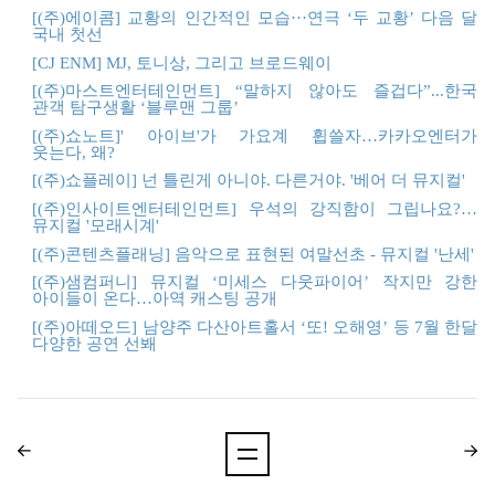
[(
주)
에이콤]
교황의
인간적인
모습···
연극 ‘
두
교황’
다음
달
국내
첫선
[CJ ENM] MJ,
토니상,
그리고
브로드웨이
[(
주)
마스트엔터테인먼트] “
말하지
않아도
즐겁다”...
한국
관객
탐구생활 ‘
블루맨
그룹’
[(
주)
쇼노트]'
아이브'
가
가요계
휩쓸자…
카카오엔터가
웃는다,
왜?
[(
주)
쇼플레이]
넌
틀린게
아니야.
다른거야. '
베어
더
뮤지컬'
[(
주)
인사이트엔터테인먼트]
우석의
강직함이
그립나요?…
뮤지컬 '
모래시계'
[(
주)
콘텐츠플래닝]
음악으로
표현된
여말선초 -
뮤지컬 '
난세'
[(
주)
샘컴퍼니]
뮤지컬 ‘
미세스
다웃파이어’
작지만
강
한
아이들이
온다…
아역
캐스팅
공개
[(
주)
아떼오드]
남양주
다산아트홀서 ‘
또!
오해영’
등 7
월
한달
다양한
공연
선봬