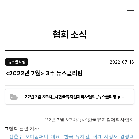
협회 소식
2022-07-18
뉴스클리핑
<2022년 7월> 3주 뉴스클리핑
(150.0
22년 7월 3주차_사한국뮤지컬제작사협회_뉴스클리핑.pdf
‘22
년
7
월
3
주차
/ (
사
)
한국뮤지컬제작사협회
□
협회 관련 기사
신춘수
오디컴퍼니
대표 “
한국
뮤지컬,
세계
시장서
경쟁력