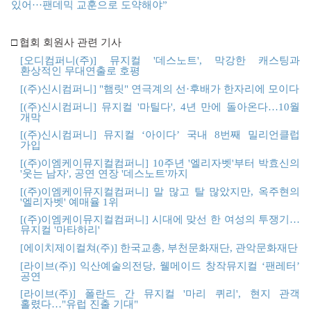
있어···
팬데믹
교훈으로
도약해야”
□
협회 회원사 관련 기사
[
오디컴퍼니(
주)]
뮤지컬 '
데스노트',
막강한
캐스팅과
환상적인
무대연출로
호평
[(
주)
신시컴퍼니] "
햄릿"
연극계의
선·
후배가
한자리에
모이다
[(
주)
신시컴퍼니]
뮤지컬 '
마틸다', 4
년
만에
돌아온다…10
월
개막
[(
주)
신시컴퍼니]
뮤지컬 ‘
아이다’
국내 8
번째
밀리언클럽
가입
[(
주)
이엠케이뮤지컬컴퍼니] 10
주년 '
엘리자벳'
부터
박효신의
'
웃는
남자',
공연
연장 '
데스노트'
까지
[(
주)
이엠케이뮤지컬컴퍼니]
말
많고
탈
많았지만,
옥주현의
'
엘리자벳'
예매율 1
위
[(
주)
이엠케이뮤지컬컴퍼니]
시대에
맞선
한
여성의
투쟁기…
뮤지컬 '
마타하리'
[
에이치제이컬쳐(
주)]
한국교총,
부천문화재단,
관악문화재단
[
라이브(
주)]
익산예술의전당,
웰메이드
창작뮤지컬 ‘
팬레터’
공연
[
라이브(
주)]
폴란드
간
뮤지컬 '
마리
퀴리',
현지
관객
홀렸다…"
유럽
진출
기대"