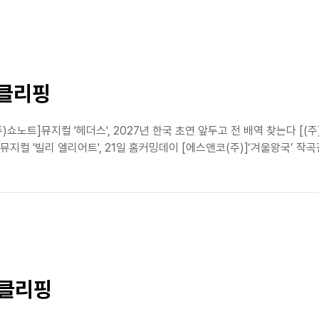
스클리핑
쇼노트]뮤지컬 '헤더스', 2027년 한국 초연 앞두고 전 배역 찾는다 [(
컬 '빌리 엘리어트', 21일 홈커밍데이 [에스앤코(주)]‘겨울왕국’ 작곡진
스클리핑