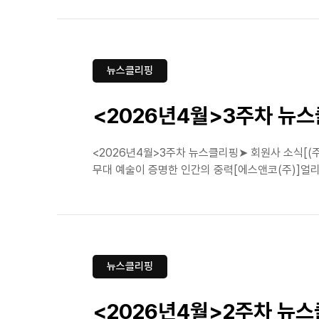
뉴스클리핑
<2026년4월>3주차 뉴
<2026년4월>3주차 뉴스클리핑➤ 회원사 소식[(주
무대 예술이 증명한 인간의 중력[에스앤코(주)]얼리샤
뉴스클리핑
<2026년4월>2주차 뉴