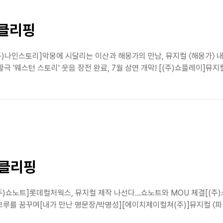
스클리핑
주)나인스토리]악몽에 시달리는 이산과 해몽가의 만남, 뮤지컬 〈해몽가〉 
 '웨스턴 스토리' 웃음 장전 완료, 7월 삼연 개막! [(주)쇼플레이]뮤지컬
스클리핑
주)쇼노트]롯데컬처웍스, 뮤지컬 제작 나선다…쇼노트와 MOU 체결[(주
모루를 꿈꾸며[내가 만난 명문장/박명성][에이치제이컬쳐(주)]뮤지컬 〈파가니