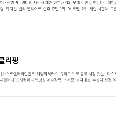
' 내달 개막…영미권 제작사 대거 방한내일의 무대 주인공 찾는다…'대한민
지컬 '빌리 엘리어트' 연휴 주말 1위…'베토벤' 2위 '재연 시험대' 오른 
스클리핑
(주)마스트엔터테인먼트]태양의서커스-큐리오스’로 중국 시장 첫발...마
신시컴퍼니]신시컴퍼니 박명성 예술감독, 조계종 '불자대상' 수상자 선정 [에