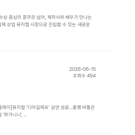
순 수상 중심의 콩쿠르 넘어, 제작사와 배우가 만나는
실제 상업 뮤지컬 시장으로 진입할 수 있는 새로운
2026-06-15
조회수 494
쇼플레이]뮤지컬 ‘디아길레프’ 삼연 성료…흥행 바통은
파가니니', ..