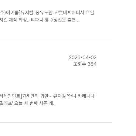
(주)에이콤]뮤지컬 '몽유도원' 샤롯데씨어터서 11일
지컬 제작 확정…티파니 영→정진운 출연 ..
2026-04-02
조회수 864
엔터테인먼트]7년 만의 귀환~ 뮤지컬 '안나 카레니나'
레프' 오늘 세 번째 시즌 개..