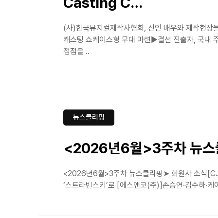
Casting C…
(사)한국뮤지컬제작사협회, 신인 배우와 제작현장을 잇
캐스팅 쇼케이스형 무대 마련▶결선 진출자, 국내 
접점을 ..
뉴스클리핑
<2026년6월>3주차 뉴
<2026년6월>3주차 뉴스클리핑➤ 회원사 소식[CJ
‘스트라빈스키’로 [에스앤코(주)]손승연·김수하·케이윌