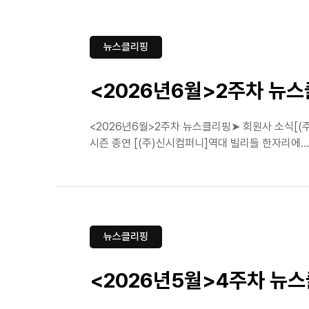
뉴스클리핑
<2026년6월>2주차 뉴
<2026년6월>2주차 뉴스클리핑➤ 회원사 소식[(주)
시즌 종연 [(주)신시컴퍼니]역대 빌리들 한자리에…뮤지
뉴스클리핑
<2026년5월>4주차 뉴