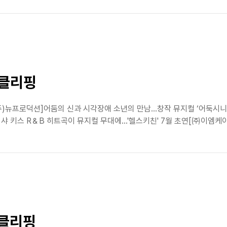
스클리핑
)뉴프로덕션]어둠의 신과 시각장애 소년의 만남...창작 뮤지컬 ‘어둑시니’
 키스 R＆B 히트곡이 뮤지컬 무대에…'헬스키친' 7월 초연[㈜이엠케이뮤
스클리핑