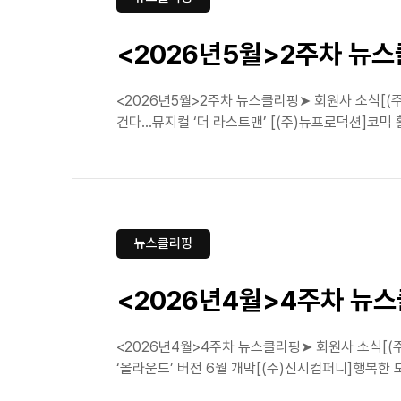
<2026년5월>2주차 뉴
<2026년5월>2주차 뉴스클리핑➤ 회원사 소식[(
건다…뮤지컬 ‘더 라스트맨’ [(주)뉴프로덕션]코믹 활극
뉴스클리핑
<2026년4월>4주차 뉴
<2026년4월>4주차 뉴스클리핑➤ 회원사 소식[(
‘올라운드’ 버전 6월 개막[(주)신시컴퍼니]행복한 