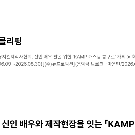
스클리핑
컬제작사협회, 신인 배우 발굴 위한 ‘KAMP 캐스팅 콩쿠르’ 개최 ➤ 회원
06.09 ~2026.08.30)[(주)뉴프로덕션](음악극 브로크백마운틴/2026.6.
신인 배우와 제작현장을 잇는 「KAMP