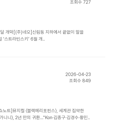
조회수 727
내달 개막[(주)네오]신림동 지하에서 끝없이 말을
 ‘스트라빈스키’ 6월 개..
2026-04-23
조회수 849
)쇼노트]뮤지컬 〈블랙메리포핀스〉, 세계관 집약한
니〉, 2년 만의 귀환…"Kon·김종구·김경수·황민..