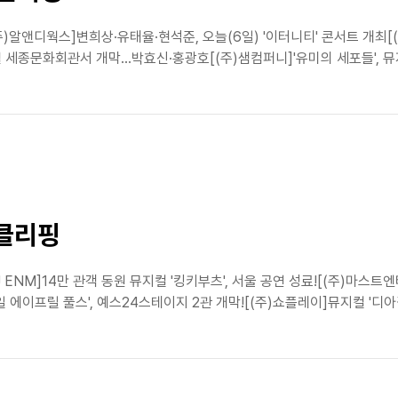
)알앤디웍스]변희상·유태율·현석준, 오늘(6일) '이터니티' 콘서트 개최[
세종문화회관서 개막…박효신·홍광호[(주)샘컴퍼니]'유미의 세포들', 뮤
스클리핑
ENM]14만 관객 동원 뮤지컬 '킹키부츠', 서울 공연 성료![(주)마스트
일 에이프릴 풀스', 예스24스테이지 2관 개막![(주)쇼플레이]뮤지컬 '디아길