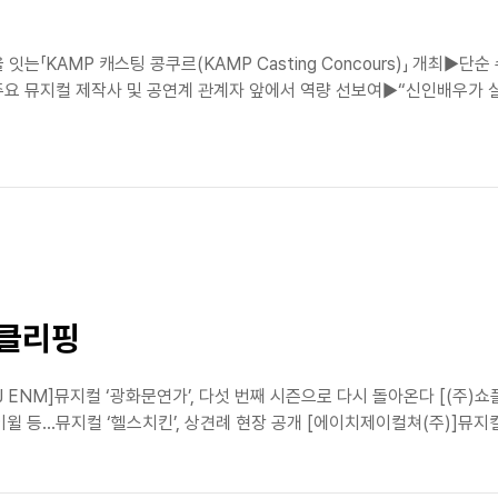
는「KAMP 캐스팅 콩쿠르(KAMP Casting Concours)」 개최▶단
주요 뮤지컬 제작사 및 공연계 관계자 앞에서 역량 선보여▶“신인배우가 
스클리핑
 ENM]뮤지컬 ‘광화문연가’, 다섯 번째 시즌으로 다시 돌아온다 [(주)
 등…뮤지컬 ‘헬스치킨’, 상견례 현장 공개 [에이치제이컬쳐(주)]뮤지컬 '