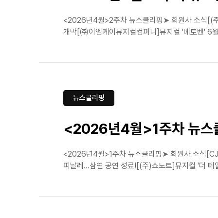
<2026년4월>2주차 뉴스클리핑➤ 회원사 소식[(주
개막[㈜이엠케이뮤지컬컴퍼니]뮤지컬 '베토벤' 6월 
뉴스클리핑
<2026년4월>1주차 뉴
<2026년4월>1주차 뉴스클리핑➤ 회원사 소식[CJ 
피날레...삼연 공연 성료![(주)쇼노트]뮤지컬 '더 테