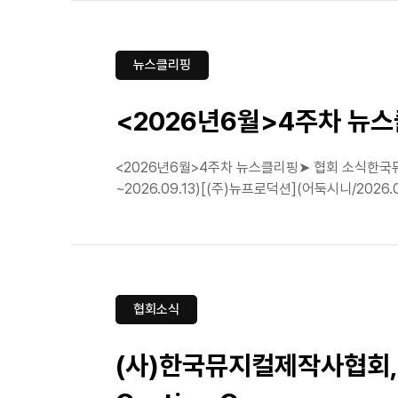
뉴스클리핑
<2026년6월>4주차 뉴
<2026년6월>4주차 뉴스클리핑➤ 협회 소식한국뮤지
~2026.09.13)[(주)뉴프로덕션](어둑시니/2026.
협회소식
(사)한국뮤지컬제작사협회, 