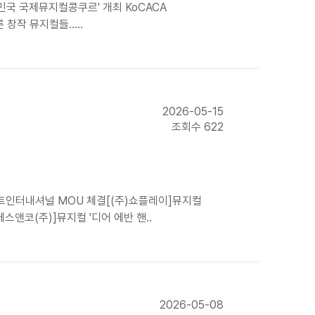
국 국제뮤지컬콩쿠르' 개최 KoCACA
창작 뮤지컬들.....
2026-05-15
조회수 622
스트인터내셔널 MOU 체결[(주)쇼플레이]뮤지컬
스앤코(주)]뮤지컬 '디어 에반 핸..
2026-05-08