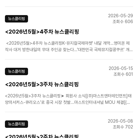
프릴 풀스’ 세번째 시즌 종연 [(주)신시컴퍼니]역대 빌리들 한자리에…뮤지컬
'빌리 엘리어트', 21일 홈커밍데이 [에스앤코(주)]‘겨울왕국’ 작곡진 “뮤지컬 ..
2026-05-29
뉴스클리핑
조회수 606
<2026년5월>4주차 뉴스클리핑
<2026년5월>4주차 뉴스클리핑K-뮤지컬국제마켓' 내달 개막…영미권 제
작사 대거 방한내일의 무대 주인공 찾는다…'대한민국 국제뮤지컬콩쿠르' 개
최 KoCACA 아트페스티벌 부산서 개막…공연예술 관계자 2000명 뮤지컬
'빌리 엘리어트' 연휴 주말 1위…'베토벤' 2위 '재연 시험대' 오른 창작 뮤지컬
2026-05-15
들.....
뉴스클리핑
조회수 601
<2026년5월>3주차 뉴스클리핑
<2026년5월>3주차 뉴스클리핑➤ 회원사 소식[(주)마스트엔터테인먼트]태
양의서커스-큐리오스’로 중국 시장 첫발...마스트인터내셔널 MOU 체결[(주)
쇼플레이]뮤지컬 '스트라빈스키', 배우 성태준 등 캐스팅 공개 [(주)신시컴퍼
니]신시컴퍼니 박명성 예술감독, 조계종 '불자대상' 수상자 선정 [에스앤코
2026-05-08
(주)]뮤지컬 '디어 에반 핸..
뉴스클리핑
조회수 702
<2026년5월>2주차 뉴스클리핑