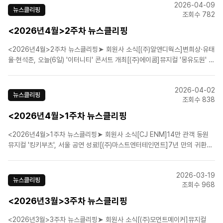
2026-04-09
니]뮤지컬 ‘베토벤’, 1차 티켓 전석 매..
뉴스클리핑
조회수 782
<2026년4월>2주차 뉴스클리핑
<2026년4월>2주차 뉴스클리핑➤ 회원사 소식[(주)알앤디웍스]변희상·유태
율·현석준, 오늘(6일) '이터니티' 콘서트 개최[(주)에이콤]뮤지컬 '몽유도원' 샤
롯데씨어터서 11일 개막[㈜이엠케이뮤지컬컴퍼니]뮤지컬 '베토벤' 6월 세종
문화회관서 개막…박효신·홍광호[(주)샘컴퍼니]'유미의 세포들', 뮤지컬 제작
2026-04-02
확정…티파니 영→정진운 출연 ..
뉴스클리핑
조회수 838
<2026년4월>1주차 뉴스클리핑
<2026년4월>1주차 뉴스클리핑➤ 회원사 소식[CJ ENM]14만 관객 동원
뮤지컬 '킹키부츠', 서울 공연 성료![(주)마스트엔터테인먼트]7년 만의 귀환~
뮤지컬 '안나 카레니나' 피날레...삼연 공연 성료![(주)쇼노트]뮤지컬 '더 테일
에이프릴 풀스', 예스24스테이지 2관 개막![(주)쇼플레이]뮤지컬 '디아길레프'
2026-03-19
오늘 세 번째 시즌 개..
뉴스클리핑
조회수 968
<2026년3월>3주차 뉴스클리핑
<2026년3월>3주차 뉴스클리핑➤ 회원사 소식[(주)모먼트메이커]뮤지컬