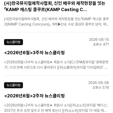
(사)한국뮤지컬제작사협회, 신인 배우와 제작현장을 잇는
「KAMP 캐스팅 콩쿠르(KAMP Casting C…
(사)한국뮤지컬제작사협회, 신인 배우와 제작현장을 잇는「KAMP 캐스팅 콩쿠
르(KAMP Casting Concours)」 개최▶단순 수상 중심의 콩쿠르 넘어, 제
작사와 배우가 만나는 캐스팅 쇼케이스형 무대 마련▶결선 진출자, 국내 주요
뮤지컬 제작사 및 공연계 관계자 앞에서 역량 선보여▶“신인배우가 실제 상업
2026-06-15
뮤지컬 시장으로 진입할 수 있는 새로운 접점을 ..
뉴스클리핑
조회수 471
<2026년6월>3주차 뉴스클리핑
<2026년6월>3주차 뉴스클리핑➤ 회원사 소식[CJ ENM]뮤지컬 ‘광화문연
가’, 다섯 번째 시즌으로 다시 돌아온다 [(주)쇼플레이]뮤지컬 ‘디아길레프’ 삼
연 성료…흥행 바통은 ‘스트라빈스키’로 [에스앤코(주)]손승연·김수하·케이윌
등…뮤지컬 ‘헬스치킨’, 상견례 현장 공개 [에이치제이컬쳐(주)]뮤지컬 '파가니
2026-06-08
니', ..
뉴스클리핑
조회수 574
<2026년6월>2주차 뉴스클리핑
<2026년6월>2주차 뉴스클리핑➤ 회원사 소식[(주)쇼노트]뮤지컬 '헤더스',
2027년 한국 초연 앞두고 전 배역 찾는다 [(주)쇼노트]뮤지컬 ‘더 테일 에이