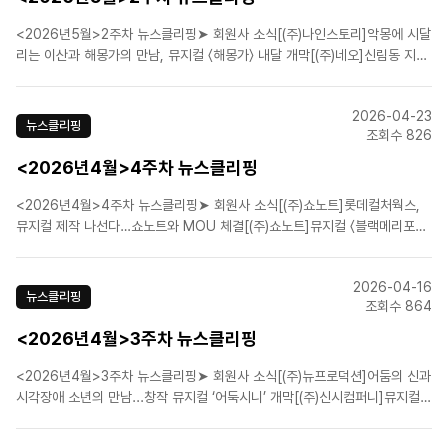
<2026년5월>2주차 뉴스클리핑➤ 회원사 소식[(주)나인스토리]악몽에 시달
리는 이산과 해몽가의 만남, 뮤지컬 〈해몽가〉 내달 개막[(주)네오]신림동 지하
에서 끝없이 말을 건다…뮤지컬 ‘더 라스트맨’ [(주)뉴프로덕션]코믹 활극 '웨
스턴 스토리' 웃음 장전 완료, 7월 삼연 개막! [(주)쇼플레이]뮤지컬 ‘스트라빈
2026-04-23
스키’ 6월 개..
뉴스클리핑
조회수 826
<2026년4월>4주차 뉴스클리핑
<2026년4월>4주차 뉴스클리핑➤ 회원사 소식[(주)쇼노트]롯데컬처웍스,
뮤지컬 제작 나선다…쇼노트와 MOU 체결[(주)쇼노트]뮤지컬 〈블랙메리포핀
스〉, 세계관 집약한 ‘올라운드’ 버전 6월 개막[(주)신시컴퍼니]행복한 모루를
꿈꾸며[내가 만난 명문장/박명성][에이치제이컬쳐(주)]뮤지컬 〈파가니니〉, 2
2026-04-16
년 만의 귀환…"Kon·김종구·김경수·황민..
뉴스클리핑
조회수 864
<2026년4월>3주차 뉴스클리핑
<2026년4월>3주차 뉴스클리핑➤ 회원사 소식[(주)뉴프로덕션]어둠의 신과
시각장애 소년의 만남...창작 뮤지컬 ‘어둑시니’ 개막[(주)신시컴퍼니]뮤지컬
'빌리 엘리어트', 무대 예술이 증명한 인간의 중력[에스앤코(주)]얼리샤 키스 R
＆B 히트곡이 뮤지컬 무대에…'헬스키친' 7월 초연[㈜이엠케이뮤지컬컴퍼