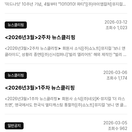
'미드나잇' 10주년 기념, 4월부터 "10!10!10! 파티"[(주)아이엠컬처]뮤지컬
'전설의 리틀 농구단', 10주년 기념 공연 성황리 개막[(주)알앤디웍스]뮤지컬
'이터니티', 콘서트 개최...오는 4월 6일부터 13일까지[(주)알앤디웍스]뮤지컬
2026-03-12
'이터니티', 오는 7..
뉴스클리핑
조회수 1,023
<2026년3월>2주차 뉴스클리핑
<2026년3월>2주차 뉴스클리핑➤ 회원사 소식[(주)쇼노트]뮤지컬 '보니 앤
클라이드', 성황리 종연![(주)신시컴퍼니]'빌리 엘리어트' 해외 제작진 "빌리 역
배우들 이미 완성단계"[(주)콘텐츠플래닝]뮤지컬 '뱀프X헌터' 제작사, 생명 살
리는 '헌혈증 320매' 기부[라이브(주)]뮤지컬 팬레터, 앵콜 개막 앞두고 관객
2026-03-06
열기 후끈.[(주)더블케..
뉴스클리핑
조회수 1,174
<2026년3월>1주차 뉴스클리핑
<2026년3월>1주차 뉴스클리핑➤ 회원사 소식[(주)네오]K-뮤지컬 ‘더 라스
트맨’, 영국에서도 한국식 멀티캐스팅 통할까[(주)쇼노트]뮤지컬 '보니 앤 클라
이드', 성황리 종연![(주)쇼플레이]'관객 평점 9.9' 뮤지컬 '로빈', 기립박수 속
성료[(주)에이콤]뮤지컬 '몽유도원', 국립극장 성료...4월 샤롯데에서 흥행 잇
2026-03-05
는다[오디컴퍼니(주)..
일반공지
조회수 962