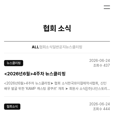
협회 소식
ALL
협회소식
일반공지
뉴스클리핑
2026-06-24
뉴스클리핑
조회수 437
<2026년6월>4주차 뉴스클리핑
<2026년6월>4주차 뉴스클리핑➤ 협회 소식한국뮤지컬제작사협회, 신인
배우 발굴 위한 ‘KAMP 캐스팅 콩쿠르’ 개최 ➤ 회원사 소식[(주)나인스토리]
(해몽가/2026.06.25 ~2026.09.13)[(주)뉴프로덕션](어둑시
니/2026.06.09 ~2026.08.30)[(주)뉴프로덕션](음악극 브로크백마운
2026-06-24
틴/2026.6.23-2026..
협회소식
조회수 444