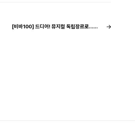
[비바100] 드디어! 뮤지컬 독립장르로…향후 행보는?