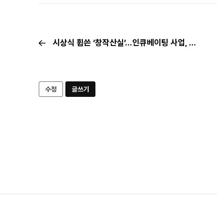
시상식 휩쓴 ‘창작산실’…인큐베이팅 사업, K-뮤지컬의 미래가 되다
수정
글쓰기