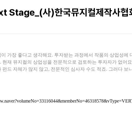
 Next Stage_(사)한국뮤지컬제작사
이 가장 좋다고 생각해요. 투자받는 과정에서 작품의 상업성에 
 현재 뮤지컬의 상업성을 전문적으로 검토하는 투자자가 없어요.
 펀드 자체가 많지 않고, 전문적인 심사자 수도 적죠. 그러다 보
postView.naver?volumeNo=33116044&memberNo=46318578&vType=VE