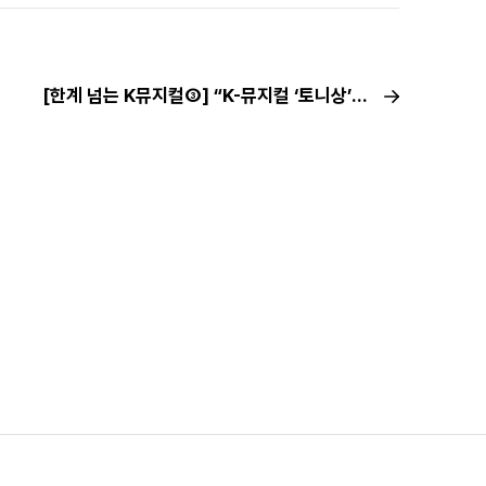
[한계 넘는 K뮤지컬③] “K-뮤지컬 ‘토니상’ 도전, 더 이상 꿈 아냐”