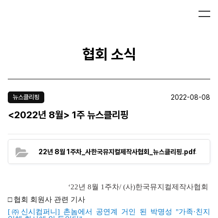
협회 소식
2022-08-08
뉴스클리핑
<2022년 8월> 1주 뉴스클리핑
(215.8
22년 8월 1주차_사한국뮤지컬제작사협회_뉴스클리핑.pdf
‘22
년 8
월 1
주차
/ (
사
)
한국뮤지컬제작사협회
□
협회 회원사 관련 기사
[
㈜
신
시
컴
퍼니]
촌
놈에서
공연계
거인
된
박명성 "
가족
·
친지