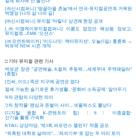
일체
회사에
안
들인다"
[
㈜
신시컴퍼니] '
땅끝마을
촌놈'
에서
연
극·
뮤지컬공연계
거목된
박명성 [
나의
삶
나의
길]
[
㈜
신
시
컴
퍼니]
뮤
지컬 '
마틸다'
상견례
현장
공개
[
㈜
이엠케이뮤지컬컴퍼니]
이름도
없었던
해상왕
장보고,
뮤지컬로...EMK '
오션스'
[
㈜
모먼트메이커] '
미드나잇:
액터뮤지션',
오늘(5
일)
홍륜희
→
박유덕 NEW
시즌
개막
□
기타 뮤지컬 관련 기사
박보균
장관 "
공연예술, K
컬처
추동력…
세계무대
주역돼달라"
(
종합)
[
인싸_
이드]
죽은
지구에
공연은
없다
절세
가능한
슬기로운
휴가생활..‘
문화비
소득공제’
알아두기
N
차
관람의
다양한
의미
'2
차
창작물'
팬심과
돈벌이
사이…
넷플릭스도
뿔났다
[
디지털
융합 K-
콘텐츠의
힘]
〈8
〉이종결합·
신기술
활용
가속화
KT&G
상상마당, '
제3
회
퍼포먼스
챌린지'
작품
공모
“
위축된
대
학로
살려야”…‘
좌석기부’
로
잡는
두
마리
토끼