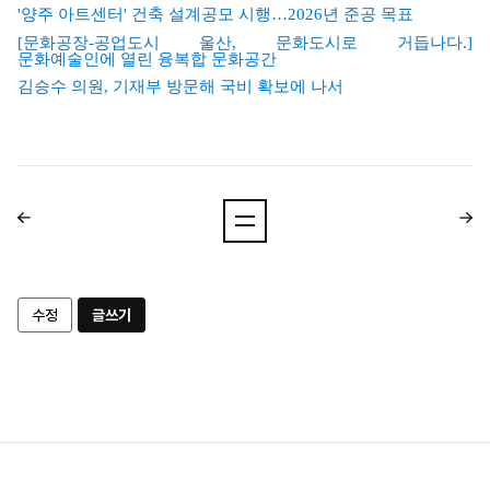
'
양주
아트센터'
건축
설계
공모
시행…2026
년
준공
목표
[
문화공장-
공업도시
울산,
문화도시로
거듭나다.]
문화예술인에
열린
융복합
문화공간
김승수
의원,
기재부
방문해
국비
확보에
나서
수정
글쓰기