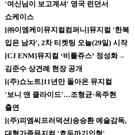
'여신님이 보고계셔' 영국 런던서 
쇼케이스
[㈜이엠케이뮤지컬컴퍼니]
뮤지컬 '한복 
입은 남자', 2차 티켓팅 오늘(29일) 시작
[CJ ENM]
뮤지컬 ‘비틀쥬스’ 정성화→
김준수 상견례 현장 공개
[(주)쇼노트]
11년만 돌아온 뮤지컬 
'보니 앤 클라이드'…조형균·옥주현 
출연
[(주)피엠씨프러덕션]
송승환 예술감독, 
대형가족뮤지컬 '호두까기인형' 