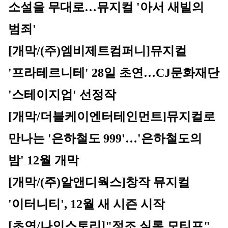
소설을 무대로…뮤지컬 '아서 새빌의 
범죄'
[개막/(주)엠비제트컴퍼니]
뮤지컬 
'프라테르니테' 28일 초연…CJ문화재단 
'스테이지업' 선정작
[개막/더블케이엔터테인먼트]
뮤지컬로 
만나는 '은하철도 999'…'은하철도의 
밤' 12월 개막
[개막/(주)알앤디웍스]
창작 뮤지컬 
'이터니티', 12월 새 시즌 시작
[초연/나인스토리]
"정조 실록 모티프" 