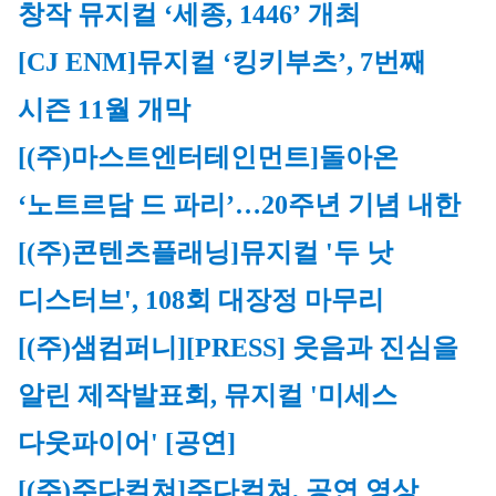
창작 뮤지컬 ‘세종, 1446’ 개최
[CJ ENM]
뮤지컬 ‘킹키부츠’, 7번째 
시즌 11월 개막
[(주)마스트엔터테인먼트]
돌아온 
‘노트르담 드 파리’…20주년 기념 내한
[(주)콘텐츠플래닝]
뮤지컬 '두 낫 
디스터브', 108회 대장정 마무리
[(주)샘컴퍼니]
[PRESS] 웃음과 진심을 
알린 제작발표회, 뮤지컬 '미세스 
다웃파이어' [공연]
[(주)주다컬쳐]
주다컬쳐, 공연 영상 