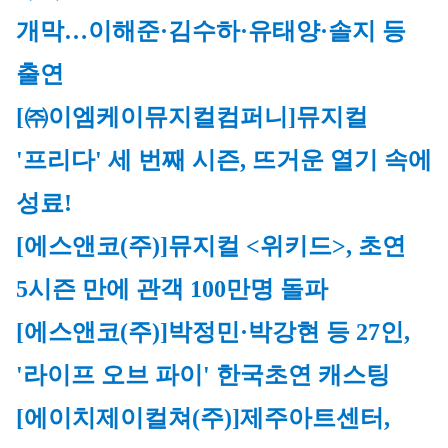
개막…이해준·김수하·유태양·솔지 등 
출연
[㈜이엠케이뮤지컬컴퍼니]
뮤지컬 
'프리다' 세 번째 시즌, 뜨거운 열기 속에 
성료!
[에스앤코(주)]
뮤지컬 <위키드>, 초연 
5시즌 만에 관객 100만명 돌파
[에스앤코(주)]
박정민·박강현 등 27인, 
'라이프 오브 파이' 한국초연 캐스팅
[에이치제이컬쳐(주)]
제주아트센터, 