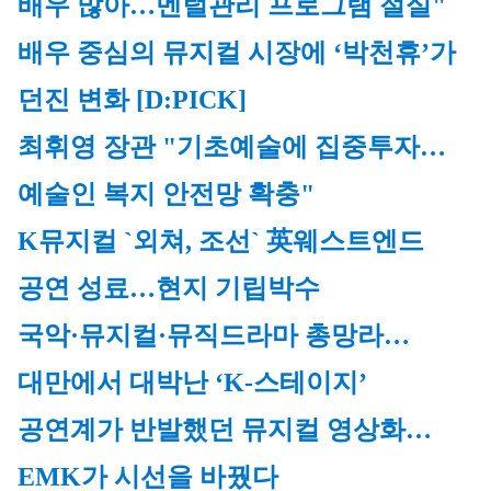
배우 많아…멘털관리 프로그램 절실"
배우 중심의 뮤지컬 시장에 ‘박천휴’가 
던진 변화 [D:PICK]
최휘영 장관 "기초예술에 집중투자…
예술인 복지 안전망 확충"
K뮤지컬 `외쳐, 조선` 英웨스트엔드
공연 성료…현지 기립박수
국악·뮤지컬·뮤직드라마 총망라…
대만에서 대박난 ‘K-스테이지’
공연계가 반발했던 뮤지컬 영상화…
EMK가 시선을 바꿨다