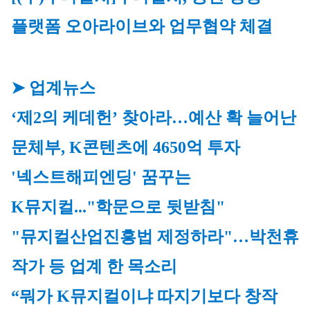
플랫폼 오아라이브와 업무협약 체결
➤ 업계뉴스
‘제2의 케데헌’ 찾아라…예산 확 늘어난 
문체부, K콘텐츠에 4650억 투자
'넥스트해피엔딩' 꿈꾸는 
K뮤지컬..."학문으로 뒷받침"
"뮤지컬산업진흥법 제정하라"…박천휴 
작가 등 업계 한 목소리
“뭐가 K뮤지컬이냐 따지기보다 창작 