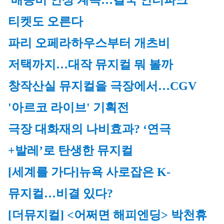
 배송비 인상 계속…결국 인터파크 
티켓도 오른다
파리 오페라하우스부터 개츠비 
저택까지…대작 뮤지컬 뭐 볼까
창작산실 뮤지컬을 극장에서…CGV 
'아르코 라이브' 기획전
극장 대화재의 나비효과? ‘연극
+발레’로 탄생한 뮤지컬
[세계를 가다]뉴욕 사로잡은 K-
뮤지컬…비결 있다?
[더뮤지컬] <어쩌면 해피엔딩> 박천휴 