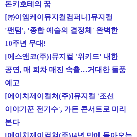
돈키호테의 꿈
[㈜이엠케이뮤지컬컴퍼니]
뮤지컬 
'팬텀', '종합 예술의 결정체' 완벽한 
10주년 무대!
[에스앤코(주)]
뮤지컬 '위키드' 내한 
공연, 매 회차 매진 속출…거대한 돌풍 
예고
[에이치제이컬쳐(주)]
뮤지컬 '조선 
이야기꾼 전기수', 가든 콘서트로 미리 
본다
[에이치제이컬쳐(주)]
4년 만에 돌아오는 