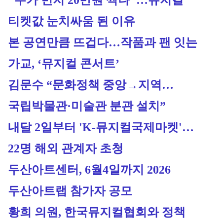
"누가 먼저 20만원 찍나"…뮤지컬 
티켓값 눈치싸움 된 이유
본 공연만큼 뜨겁다…작품과 팬 잇는 
가교, ‘뮤지컬 콘서트’
김문수 “문화정책 중앙→지역…
국립박물관·미술관 분관 설치”
내달 2일부터 'K-뮤지컬국제마켓'…
22명 해외 관계자 초청
두산아트센터, 6월4일까지 2026 
두산아트랩 참가자 공모
황희 의원, 한국뮤지컬협회와 정책 